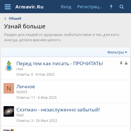
Вход
Регистрация
Общий
Узнай больше
Раздел для людей со здоровым любопытством и тех, для кого
иногда, детали важнее целого.
Фильтры
З
З
Перед тем как писать - ПРОЧИТАТЬ!
а
а
root
Ответы
0
9 Ноя 2003
к
к
р
р
Личное
е
ы
N
N2003
п
т
Ответы
17
6 Фев 2025
л
а
е
Скэтман - незаслуженно забытый!
н
Vlad
а
Ответы
3
26 Июл 2022