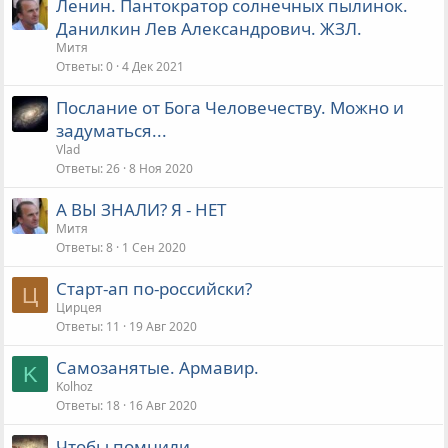
Ленин. Пантократор солнечных пылинок.
Данилкин Лев Александрович. ЖЗЛ.
Митя
Ответы
0
4 Дек 2021
Послание от Бога Человечеству. Можно и
задуматься...
Vlad
Ответы
26
8 Ноя 2020
А ВЫ ЗНАЛИ? Я - НЕТ
Митя
Ответы
8
1 Сен 2020
Старт-ап по-российски?
Ц
Цирцея
Ответы
11
19 Авг 2020
Самозанятые. Армавир.
K
Kolhoz
Ответы
18
16 Авг 2020
Чтобы помнили