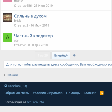
truelie
Ответы
656
23 Июн 2019
Сильные духом
brisk
Ответы
2
16 Июн 2019
Частный кредитор
A
atem
Ответы
50
8 Дек 2018
Last
1 из 29
Вперёд
Для того, чтобы размещать здесь сообщения, Вам необходимо вой
Общий
Russian (RU)
Обратная связь
Условия и правила
Помощь
Главная
Локализация от
XenForo.Info