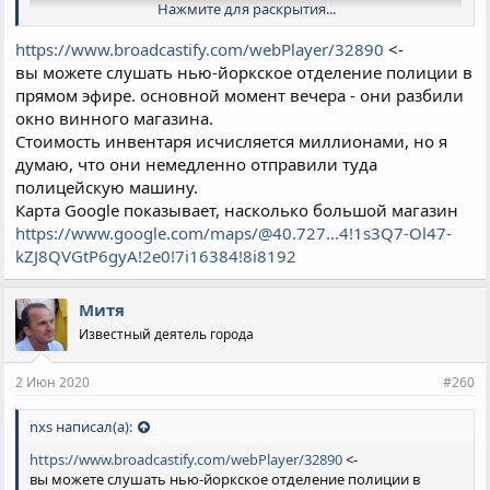
Нажмите для раскрытия...
https://www.broadcastify.com/webPlayer/32890
<-
вы можете слушать нью-йоркское отделение полиции в
прямом эфире. основной момент вечера - они разбили
окно винного магазина.
Стоимость инвентаря исчисляется миллионами, но я
думаю, что они немедленно отправили туда
полицейскую машину.
Карта Google показывает, насколько большой магазин
https://www.google.com/maps/@40.727...4!1s3Q7-Ol47-
kZJ8QVGtP6gyA!2e0!7i16384!8i8192
Митя
Известный деятель города
2 Июн 2020
#260
nxs написал(а):
https://www.broadcastify.com/webPlayer/32890
<-
вы можете слушать нью-йоркское отделение полиции в