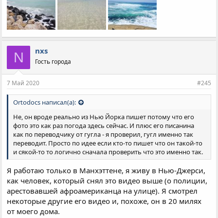
nxs
N
Гость города
7 Май 2020
#245
Ortodocs написал(а):
Не, он вроде реально из Нью Йорка пишет потому что его
фото это как раз погода здесь сейчас. И плюс его писанина
как по переводчику от гугла - я проверил, гугл именно так
переводит. Просто по идее если кто-то пишет что он такой-то
и сякой-то то логично сначала проверить что это именно так.
Я работаю только в Манхэттене, я живу в Нью-Джерси,
как человек, который снял это видео выше (о полиции,
арестовавшей афроамериканца на улице). Я смотрел
некоторые другие его видео и, похоже, он в 20 милях
от моего дома.