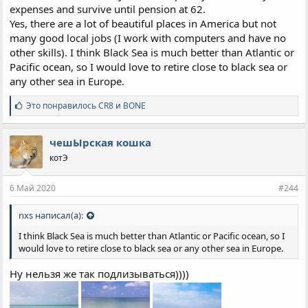
expenses and survive until pension at 62.
Yes, there are a lot of beautiful places in America but not
many good local jobs (I work with computers and have no
other skills). I think Black Sea is much better than Atlantic or
Pacific ocean, so I would love to retire close to black sea or
any other sea in Europe.
С
Это понравилось
CR8
и
BONE
и
м
п
чешЫрская кошка
а
котЭ
т
и
и
6 Май 2020
#244
:
nxs написал(а):
I think Black Sea is much better than Atlantic or Pacific ocean, so I
would love to retire close to black sea or any other sea in Europe.
Ну нельзя же так подлизываться))))