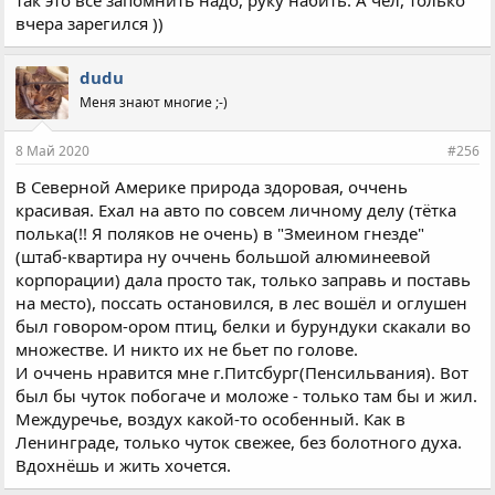
так это все запомнить надо, руку набить. А чел, только
вчера зарегился ))
dudu
Меня знают многие ;-)
8 Май 2020
#256
В Северной Америке природа здоровая, оччень
красивая. Ехал на авто по совсем личному делу (тётка
полька(!! Я поляков не очень) в "Змеином гнезде"
(штаб-квартира ну оччень большой алюминеевой
корпорации) дала просто так, только заправь и поставь
на место), поссать остановился, в лес вошёл и оглушен
был говором-ором птиц, белки и бурундуки скакали во
множестве. И никто их не бьет по голове.
И оччень нравится мне г.Питсбург(Пенсильвания). Вот
был бы чуток побогаче и моложе - только там бы и жил.
Междуречье, воздух какой-то особенный. Как в
Ленинграде, только чуток свежее, без болотного духа.
Вдохнёшь и жить хочется.