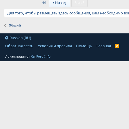
First
Назад
5 из 5
Для того, чтобы размещать здесь сообщения, Вам необходимо вой
Общий
Russian (RU)
Обратная связь
Условия и правила
Помощь
Главная
Локализация от
XenForo.Info