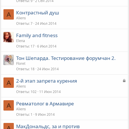
Ответы
9
2 Сен 2014
Контрастный душ
A
Aliens
Ответы
7
24 Июл 2014
Family and fitness
Elena
Ответы
17
6 Июл 2014
Тон Шепарда. Тестирование форумчан 2.
Floret
Ответы
18
24 Июн 2014
З
2-й этап запрета курения
A
а
Aliens
Ответы
102
11 Июн 2014
к
р
Ревматолог в Армавире
ы
A
Aliens
т
Ответы
1
9 Июн 2014
а
МакДональдс, за и против
A