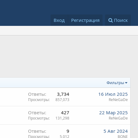
Вход
Регистрация
Поиск
Фильтры
Ответы
3,734
16 Июл 2025
Просмотры
857,073
ReNeGaDe
Ответы
427
22 Мар 2025
Просмотры
131,298
ReNeGaDe
Ответы
9
5 Авг 2024
Просмотры
5,012
BONE