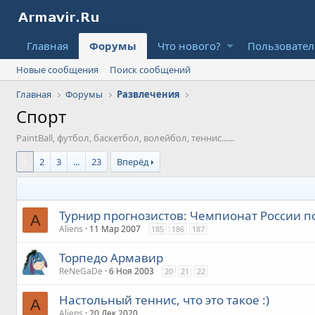
Главная
Форумы
Что нового?
Пользовате
Новые сообщения
Поиск сообщений
Главная
Форумы
Развлечения
Спорт
PaintBall, футбол, баскетбол, волейбол, теннис......
1
2
3
...
23
Вперёд
Турнир прогнозистов: Чемпионат России п
A
Aliens
11 Мар 2007
185
186
187
Торпедо Армавир
ReNeGaDe
6 Ноя 2003
20
21
22
Настольный теннис, что это такое :)
A
Aliens
20 Дек 2020