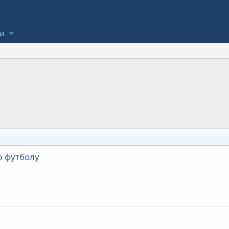
ли
о футболу