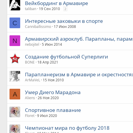
Вейкбординг в Армавире
taliban
19 Сен 2010
2
Интересные заковыки в спорте
C
Canniballissimo
17 Июн 2008
Армавирский аэроклуб. Парапланы, парам
N
nebojitel
5 Июн 2014
Создание футбольной Суперлиги
BONE
18 Апр 2021
Парапланеризм в Армавире и окрестностя
ArMaVeL
15 Ноя 2010
Умер Диего Марадона
A
Aliens
26 Ноя 2020
Спортивное плавание
Floret
9 Июл 2020
Чемпионат мира по футболу 2018