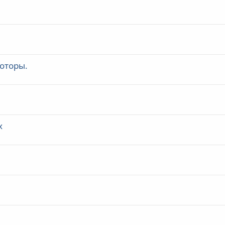
оторы.
х