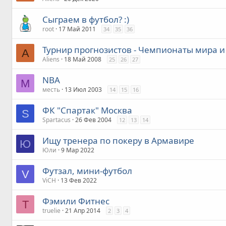
Сыграем в футбол? :)
root
17 Май 2011
34
35
36
Турнир прогнозистов - Чемпионаты мира и
A
Aliens
18 Май 2008
25
26
27
NBA
М
месть
13 Июл 2003
14
15
16
ФК "Спартак" Москва
S
Spartacus
26 Фев 2004
12
13
14
Ищу тренера по покеру в Армавире
Ю
Юли
9 Мар 2022
Футзал, мини-футбол
V
ViCH
13 Фев 2022
Фэмили Фитнес
T
truelie
21 Апр 2014
2
3
4