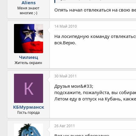
Aliens
Меня знают
Опять начал отвлекаться на свою в
многие ;-)
14 Май 2010
На лосипедную команду отвлекаться,
вся.Верю.
Чилиец
Житель окраин
30 Май 2011
К
Друзья мои&#33;
подскажите, пожалуйста, вы собира
Летом еду в отпуск на Кубань, какже
КБМурманск
Гость города
26 Авг 2011
Вот уж вчера обосрались...