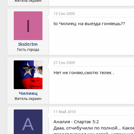
Житель окраин
12 Сен 2009
I
to Чилиец: на выезда гоняешь??
IksStrIm
Гость города
27 Сен 2009
Нет не гоняю,смотю телек .
Чилиец
Житель окраин
11 Май 2010
А
Аналия - Спартак 5:2
Дааа, отчибучили по полной... Какое