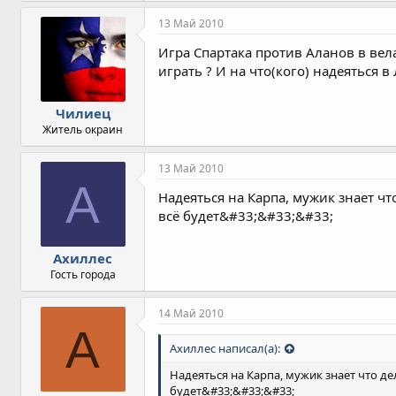
13 Май 2010
Игра Спартака против Аланов в вела
играть ? И на что(кого) надеяться в
Чилиец
Житель окраин
13 Май 2010
А
Надеяться на Карпа, мужик знает ч
всё будет&#33;&#33;&#33;
Ахиллес
Гость города
14 Май 2010
A
Ахиллес написал(а):
Надеяться на Карпа, мужик знает что д
будет&#33;&#33;&#33;