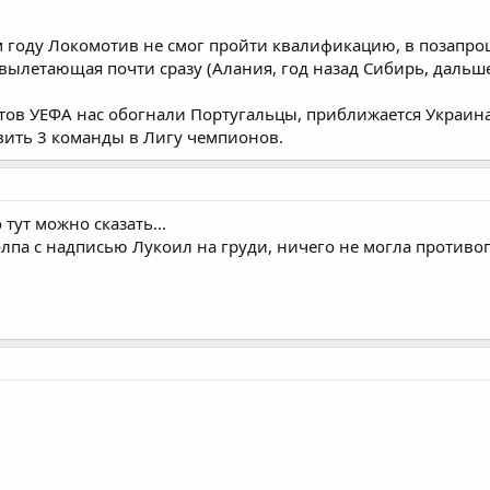
ом году Локомотив не смог пройти квалификацию, в позапрош
 вылетающая почти сразу (Алания, год назад Сибирь, дальш
тов УЕФА нас обогнали Португальцы, приближается Украина 
вить 3 команды в Лигу чемпионов.
тут можно сказать...
олпа с надписью Лукоил на груди, ничего не могла противоп