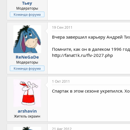
Тьеу
Модераторы
Команда форума
19 Сен 2011
Вчера завершил карьеру Андрей Тих
Помните, как он в далеком 1996 год
http://fanat1k.ru/flv-2027.php
ReNeGaDe
Модераторы
Команда форума
1 Окт 2011
Спартак в этом сезоне укрепился. 
arshavin
Житель окраин
21 Авг 2012