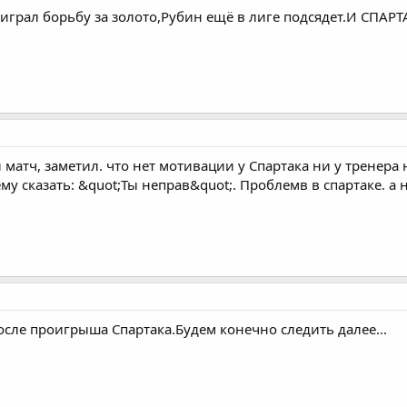
роиграл борьбу за золото,Рубин ещё в лиге подсядет.И СП
атч, заметил. что нет мотивации у Спартака ни у тренера 
ему сказать: &quot;Ты неправ&quot;. Проблемв в спартаке. а
сле проигрыша Спартака.Будем конечно следить далее...