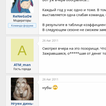
Каждый год у нас одно и тоже. В т
выставляется одна слабая команда,
ReNeGaDe
Модераторы
В результате в таблице коэффициен
Команда форума
В следующем сезоне не сможем зая
26 Авг 2011
A
Смотрел вчера на это позорище. Что 
Зажравшаяся, о*****шая от денег т
ATM_man
Гость города
26 Авг 2011
нубы
Нгуен динь-