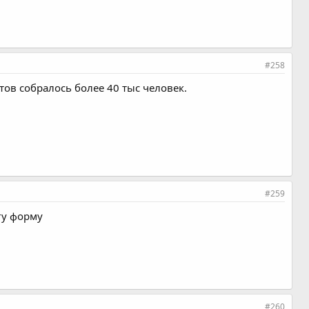
#258
тов собралось более 40 тыс человек.
#259
гу форму
#260