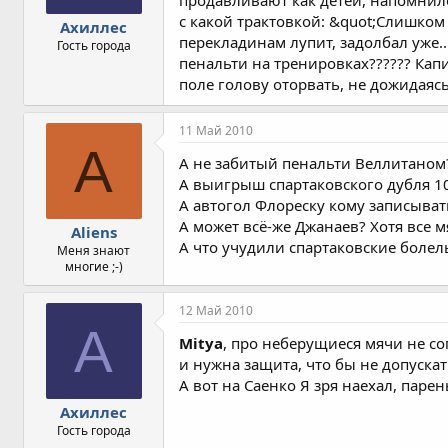
продавливают как детей, напомнило
с какой трактовкой: &quot;Слишком м
Ахиллес
перекладинам лупит, задолбал уже..
Гость города
пенальти на тренировках?????? Капи
поле голову оторвать, не дожидаясь
11 Май 2010
A
А не забитый пенальти Веллитаном? 
А выигрыш спартаковского дубля 10 
А автогол Флореску кому записыва
А может всё-же Джанаев? Хотя все 
Aliens
А что учудили спартаковские болель
Меня знают
многие ;-)
12 Май 2010
А
Mitya
, про неберущиеся мячи не со
и нужна защита, что бы не допускать
А вот на Саенко Я зря наехал, парен
Ахиллес
Гость города