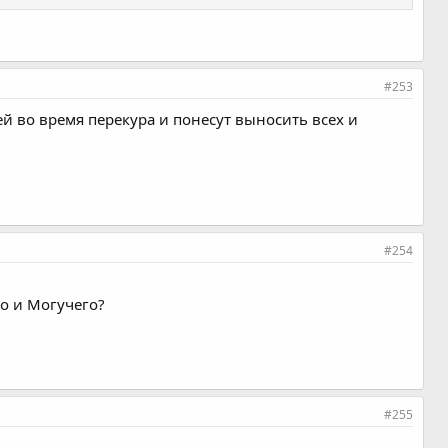
#253
ей во время перекура и понесут выносить всех и
#254
го и Могучего?
#255