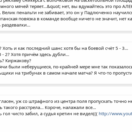
 рекламу сникерса с волочковой на баскетбольной площадк
ного мячей теряет...&quot; нет, вы вдумайтесь это про АЛЕК
. Велик пенальти не забивает, это он у Падлюченко научилс
танская повязка в команде вообще ничего не значит, нет ка
 раздевалки...
Хоть и как последний шанс хотя бы на боевой счёт 5 - 3...
- 2? Хотя причём здесь дубли...
ть? Киржакову?
мячи были неберущиеся, по-крайней мере мне так показалос
щики на трибунах в самом начале матча? Я что-то пропусти
гласен, уж со штрафного из центра поля пропускать точно 
 такого расстрела... Короче, налажали все...
ь гол чисто забил, а судья кретин не видел(((
http://www.you