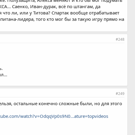
е. Полузащита, Алекса меняют и кто бы мог подумать
СА... Саенко, Иван-дурак, всё по штангам, да
я что ли, или у Титова? Спартак вообще отрабатывает
питана-лидера, того кто мог бы за такую игру прямо на
#248
ь.
л...
#249
нельзя, остальные конечно сложные были, но для этого
tube.com/watch?v=OdqqVp0s9N0...ature=topvideos