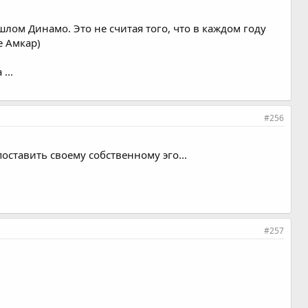
лом Динамо. Это не считая того, что в каждом году
е Амкар)
...
#256
оставить своему собственному эго...
#257