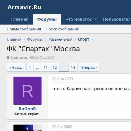
Главная
Форумы
Что нового?
Пользовате
Новые сообщения
Поиск сообщений
Главная
Форумы
Развлечения
Спорт
ФК "Спартак" Москва
А
Д
Spartacus
26 Фев 2004
в
а
Назад
1
...
11
12
13
14
Вперёд
т
т
о
а
р
н
20 Апр 2009
т
а
R
что то Карпин как тренер не впечатля
е
ч
м
а
ы
л
а
RaGnoR
Житель окраин
30 Авг 2009