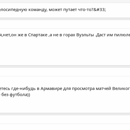
елосипедную команду, может путает что-то?&#33;
нет,он же в Спартаке ,а не в горах Вуэльты .Даст им пилюл
етесь где-нибудь в Армавире для просмотра матчей Велико
 без футбола))