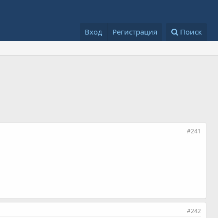
Вход
Регистрация
Поиск
#241
#242