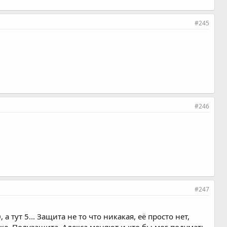
#245
#246
#247
 тут 5... Защита не то что никакая, её просто нет,