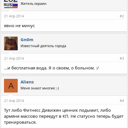
Житель окраин
21 Апр 2014
#2
явно не минус
Gn0m
Известный деятель города
21 Апр 2014
#3
...и бесплатная вода. Я о своем, о больном. :/
Aliens
A
Меня знают многие ;-)
21 Апр 2014
#4
Тут либо Фитнесс Дивижен ценник подымит, либо
армяне массово переедут в КП. Не статусно теперь будет
тренироваться.