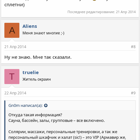
сплетни)
Последнее редактирование:
21 Апр 2014
Aliens
A
Меня знают многие ;-)
21 Апр 2014
#8
Ну не знаю. Мне так сказали.
truelie
T
Житель окраин
22 Апр 2014
#9
Gn0m написал(а):
Откуда такая информация?
Сауна, бассейн, залы, групповые – все включено.
Солярии, массажи, персональные тренировки, а так же
персональный шкафчик и халат (sic!) – это VIP (Армавир же,