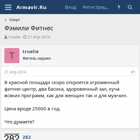
Вход
Регистрация
Спорт
Фэмили Фитнес
А
Д
truelie
21 Апр 2014
в
а
т
т
truelie
о
T
а
Житель окраин
р
н
т
а
е
ч
21 Апр 2014
#1
м
а
ы
л
В красной площади скоро откроется огроменный
а
фитнес-центр, два басика, здоровенный зал, куча
всяких программ, как для женщин так и для мужчин.
Цена вроде 25000 в год.
Что думаете?
282