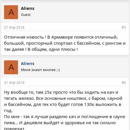
Aliens
A
Guest
21 Апр 2014
#5
Отличная новость ! В Армавире появится отличный,
большой, просторный спортзал с бассейном, с рингом и
так далее ! В общем, одни плюсы !
Aliens
A
Меня знают многие ;-)
21 Апр 2014
#6
Ну вообще то, там 25к просто что бы ходить на кач и
тягать железо. Все основные ништяки, с баром, сауной
и бассейном, для тех кто будет готов 130к выложить в
год.
По мне - так я лучше разделю кач и поглощение в сауне
пива... И дешевле выйдет и здоровье не так сильно
повредит