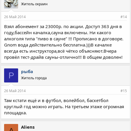
Житель окраин
p.s. А вообще, здорово! Замечательно, что в городе растет
число спортзалов и бассейнов... Было бы неплохо, если бы
администрация тоже подключилась и построила ещё один
26 Май 2014
#14
бассейн общегородского типа... в одном все-таки тесновато.
Взял абонемент за 23000р. по акции. Доступ 363 дня в
году,бассейн качалка,сауна включены. Ни какого
алкоголя типа "пиво в сауне" !!! Прописано в договоре.
Gnom вода действительно бесплатна.)))В качалке
всегда есть инструктора,всё чётко объясняют.Вчера
провёл тест-драйв сауны-отлично!!! В общем доволен!
рыба
Р
Житель города
26 Май 2014
#15
Там кстати ещё и в футбол, волейбол, баскетбол
круглый год можно играть. На третьем этаже огромная
площадка.
Aliens
A