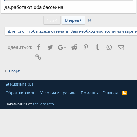
Да,работают оба бассейна.
Last
1 из 4
Вперёд
Для того, чтобы здесь отвечать, Вам необходимо войти или зарег
Facebook
Twitter
Google+
Reddit
Pinterest
Tumblr
WhatsApp
Элект
Поделиться:
Ссылка
Спорт
Russian (RU)
Обратная связь
Условия и правила
Помощь
Главная
Локализация от
XenForo.Info