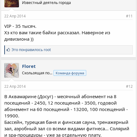
Известный деятель города
22 Апр 2014
#11
VIP - 35 тысяч.
Хз кто вам такие байки рассказал. Наверное из
дивизиона ))
С
Это понравилось
root
и
м
п
Floret
а
Скользящая по...
Команда форума
т
и
и
22 Апр 2014
#12
:
В Аквамарине (Досуг) - месячный абонемент на 8
посещений - 2450, 12 посещений - 3500, годовой
абонемент на 60 посещений - 13200, 100 посещений -
19900.
Бассейн, турецкая баня и финская сауна, тренажерный
зал, аэробный зал со всеми видами фитнеса... Солярий
и spa-процедуры - уже за отдельную плату.