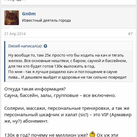
Gn0m
Известный деятель города
21 Апр 2014
#7
Diesell написал(а):
Ну вообще то, там 25к просто что бы ходить на кач и тягать
железо. Все основные ништяки, с баром, сауной и бассейном,
для тех кто будет готов 130к выложить в год.
По мне - так я лучше разделю кач и поглощение в сауне
пива... И дешевле выйдет и здоровье не так сильно повредит
Откуда такая информация?
Сауна, бассейн, залы, групповые – все включено.
Солярии, массажи, персональные тренировки, а так же
персональный шкафчик и халат (sic!) – это VIP (Армавир
же, ну?) абонемент.
130к в год? почему не миллион уже?
Ох уж эти