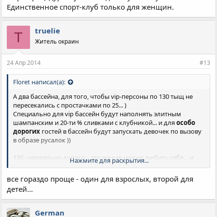
Единственное спорт-клуб только для женщин.
truelie
T
Житель окраин
24 Апр 2014
#13
Floret написал(а):
А два бассейна, для того, чтобы vip-персоны по 130 тыщ не
пересекались с простачками по 25... )
Специально для vip бассейн будут наполнять элитным
шампанским и 20-ти % сливками с клубникой... и для
особо
дорогих
гостей в бассейн будут запускать девочек по вызову
в образе русалок ))
130 - нереально дорого... это же как нужно любить себя... и
Нажмите для раскрытия...
свои понты, чтобы платить такую сумму за годовой
абонемент
в Армавире
.
все гораздо проще - один для взрослых, второй для
Тем более я очень сомневаюсь, что товарищи с завышенной
детей...
стоимостью заядлые спортсмены, которые будут приходить в
фитнес-центр чтобы потеть в спортзале... наверняка,
шашлычная "Мерси-Баку", в стоимость абонемента входит ))
German