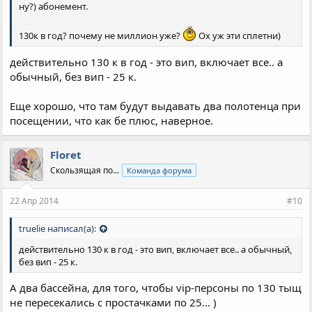
ну?) абонемент.
130к в год? почему не миллион уже?
Ох уж эти сплетни)
действительно 130 к в год - это вип, включает все.. а
обычный, без вип - 25 к.
Еще хорошо, что там будут выдавать два полотенца при
посещении, что как бе плюс, наверное.
Floret
Скользящая по...
Команда форума
22 Апр 2014
#10
truelie написал(а):
действительно 130 к в год - это вип, включает все.. а обычный,
без вип - 25 к.
А два бассейна, для того, чтобы vip-персоны по 130 тыщ
не пересекались с простачками по 25... )