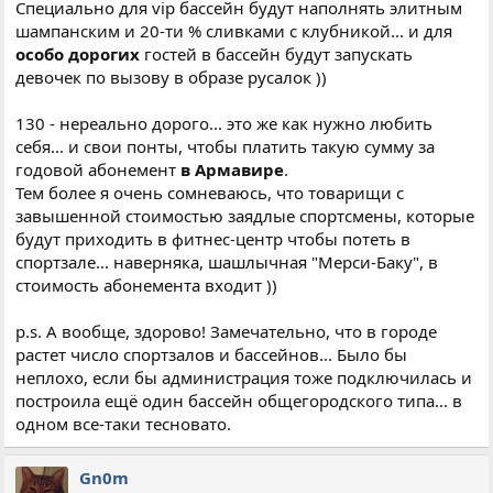
Специально для vip бассейн будут наполнять элитным
шампанским и 20-ти % сливками с клубникой... и для
особо дорогих
гостей в бассейн будут запускать
девочек по вызову в образе русалок ))
130 - нереально дорого... это же как нужно любить
себя... и свои понты, чтобы платить такую сумму за
годовой абонемент
в Армавире
.
Тем более я очень сомневаюсь, что товарищи с
завышенной стоимостью заядлые спортсмены, которые
будут приходить в фитнес-центр чтобы потеть в
спортзале... наверняка, шашлычная "Мерси-Баку", в
стоимость абонемента входит ))
p.s. А вообще, здорово! Замечательно, что в городе
растет число спортзалов и бассейнов... Было бы
неплохо, если бы администрация тоже подключилась и
построила ещё один бассейн общегородского типа... в
одном все-таки тесновато.
Gn0m