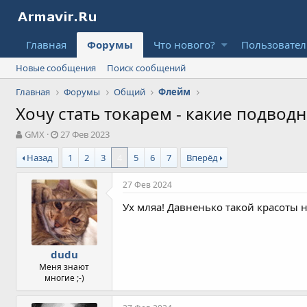
Главная
Форумы
Что нового?
Пользовате
Новые сообщения
Поиск сообщений
Главная
Форумы
Общий
Флейм
Хочу стать токарем - какие подвод
А
Д
GMX
27 Фев 2023
в
а
Назад
1
2
3
4
5
6
7
Вперёд
т
т
о
а
р
н
27 Фев 2024
т
а
Ух мляа! Давненько такой красоты 
е
ч
м
а
ы
л
а
dudu
Меня знают
многие ;-)