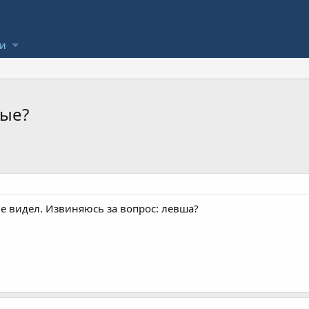
ли
ные?
не видел. Извиняюсь за вопрос: левша?