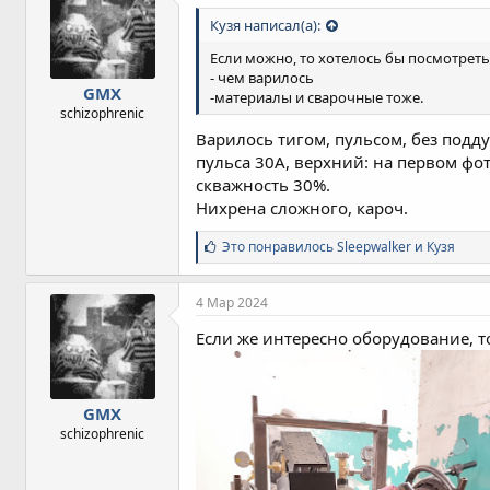
Кузя написал(а):
Если можно, то хотелось бы посмотреть
- чем варилось
GMX
-материалы и сварочные тоже.
schizophrenic
Варилось тигом, пульсом, без подд
пульса 30А, верхний: на первом фот
скважность 30%.
Нихрена сложного, кароч.
С
Это понравилось
Sleepwalker
и
Кузя
и
м
п
4 Мар 2024
а
т
Если же интересно оборудование, то
и
и
:
GMX
schizophrenic