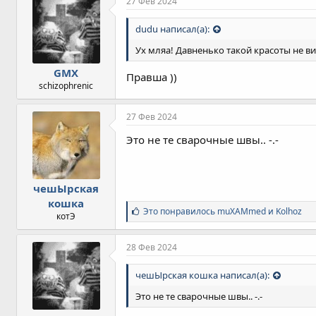
27 Фев 2024
dudu написал(а):
Ух мляа! Давненько такой красоты не в
GMX
Правша ))
schizophrenic
27 Фев 2024
Это не те сварочные швы.. -.-
чешЫрская
кошка
С
Это понравилось
muXAMmed
и
Kolhoz
котЭ
и
м
п
28 Фев 2024
а
т
чешЫрская кошка написал(а):
и
и
Это не те сварочные швы.. -.-
: