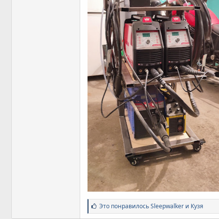
С
Это понравилось
Sleepwalker
и
Кузя
и