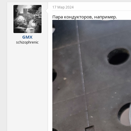
м
п
17 Мар 2024
а
т
Пара кондукторов, например.
и
и
:
GMX
schizophrenic