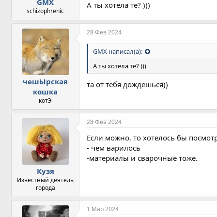
GMX
А ты хотела те? )))
schizophrenic
28 Фев 2024
GMX написал(а):
А ты хотела те? )))
чешЫрская
та от тебя дождешься))
кошка
котЭ
28 Фев 2024
Если можно, то хотелось бы посмотр
- чем варилось
-материалы и сварочные тоже.
Кузя
Известный деятель
города
1 Мар 2024