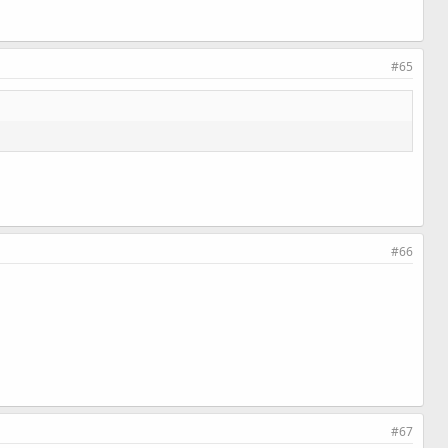
#65
#66
#67