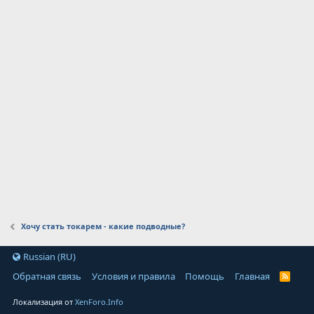
Хочу стать токарем - какие подводные?
Russian (RU)
Обратная связь
Условия и правила
Помощь
Главная
Локализация от
XenForo.Info