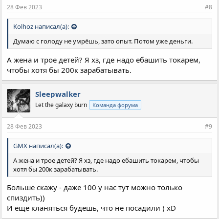
28 Фев 2023
#8
Kolhoz написал(а):
Думаю с голоду не умрёшь, зато опыт. Потом уже деньги.
А жена и трое детей? Я хз, где надо ебашить токарем,
чтобы хотя бы 200к зарабатывать.
Sleepwalker
Let the galaxy burn
Команда форума
28 Фев 2023
#9
GMX написал(а):
А жена и трое детей? Я хз, где надо ебашить токарем, чтобы
хотя бы 200к зарабатывать.
Больше скажу - даже 100 у нас тут можно только
спиздить))
И еще кланяться будешь, что не посадили ) xD