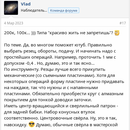
Vlad
Наблюдатель...
Команда форума
4 Мар 2023
#17
200к, 100к... ))) Типа "красиво жить не запретишь"?
По теме. Да, во многом поможет ютуб. Правильно
выбрать резец, обороты, подачу. И начинать надо с
простейших операций. Например, проточить 1 мм с
допуском -0,4 . Но, думаю, это и так ясно...
По инструменту. Резцы лучше всего прикупить
механические (со съемными пластинами). Хотя для
некоторых операций форму пластине нужно придавать
на наждаке, так что нужны и с напаянными
пластинами. Обязательно приобрести круг с алмазным
покрытием для тонкой доводки заточки.
Иметь центр вращающийся и сверлильный патрон -
для задней бабки. Набор конусных втулок
соответственно. Центровочные свёрла. Ну, это я так,
навскидку.
Думаю, обычные свёрла в мастерской