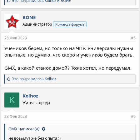
С
Это понравилось
Kolhoz
и
BONE
и
м
п
BONE
а
Администратор
Команда форума
т
и
и
28 Фев 2023
#5
:
Учеников берем, но только на ЧПУ. Универсалы нужны
опытные, но думаю, что скоро и учеников будем брать.
GMX, а какой станок домой? Тоже хотел, но передумал.
С
Это понравилось
Kolhoz
и
м
п
Kolhoz
K
а
Житель города
т
и
и
28 Фев 2023
#6
:
GMX написал(а):
не возьмут же без опыта ))