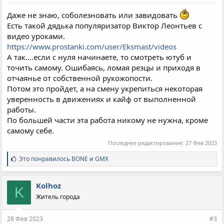
Даже не знаю, соболезновать или завидовать
Есть такой дядька популяризатор Виктор Леонтьев с
видео уроками.
https://www.prostanki.com/user/Eksmast/videos
А так....если с нуля начинаете, то смотреть ютуб и
точить самому. Ошибаясь, ломая резцы и приходя в
отчаянье от собственной рукожопости.
Потом это пройдет, а на смену укрепиться некоторая
уверенность в движениях и кайф от выполненной
работы.
По большей части эта работа никому не нужна, кроме
самому себе.
Последнее редактирование:
27 Фев 2023
С
Это понравилось
BONE
и
GMX
и
м
п
Kolhoz
K
а
Житель города
т
и
и
28 Фев 2023
#3
: