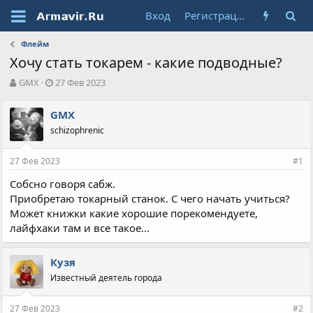
Вход
Регистрация
Флейм
Хочу стать токарем - какие подводные?
А
Д
GMX
27 Фев 2023
в
а
т
т
GMX
о
а
schizophrenic
р
н
т
а
е
ч
27 Фев 2023
#1
м
а
ы
л
Собсно говоря сабж.
а
Приобретаю токарный станок. С чего начать учиться?
Может книжки какие хорошие порекомендуете,
лайфхаки там и все такое...
Кузя
Известный деятель города
27 Фев 2023
#2