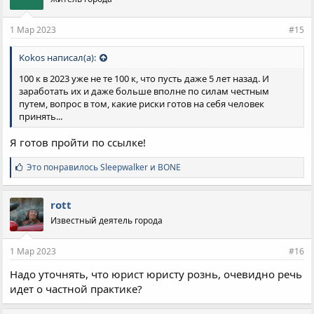
1 Мар 2023
#15
Kokos написал(а):
100 к в 2023 уже не те 100 к, что пусть даже 5 лет назад. И
заработать их и даже больше вполне по силам честным
путем, вопрос в том, какие риски готов на себя человек
принять...
Я готов пройти по ссылке!
С
Это понравилось
Sleepwalker
и
BONE
и
м
п
rott
а
Известный деятель города
т
и
и
1 Мар 2023
#16
:
Надо уточнять, что юрист юристу рознь, очевидно речь
идет о частной практике?