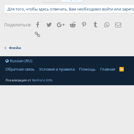
Для того, чтобы здесь отвечать, Вам необходимо войти или зарег
Facebook
Twitter
Google+
Reddit
Pinterest
Tumblr
WhatsApp
Элект
Поделиться:
Ссылка
Флейм
Russian (RU)
Обратная связь
Условия и правила
Помощь
Главная
Локализация от
XenForo.Info