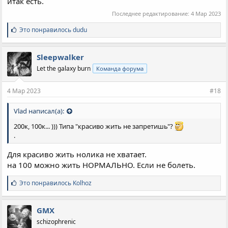
итак есть.
Последнее редактирование:
4 Мар 2023
С
Это понравилось
dudu
и
м
п
Sleepwalker
а
Let the galaxy burn
Команда форума
т
и
и
4 Мар 2023
#18
:
Vlad написал(а):
200к, 100к... ))) Типа "красиво жить не запретишь"?
.
Для красиво жить нолика не хватает.
на 100 можно жить НОРМАЛЬНО. Если не болеть.
С
Это понравилось
Kolhoz
и
м
п
GMX
а
schizophrenic
т