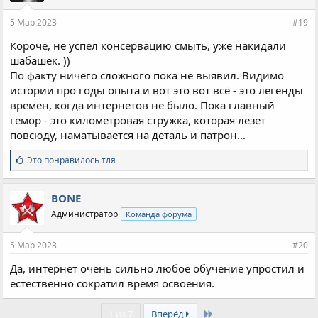
и
и
5 Мар 2023
#19
:
Короче, не успел консервацию смыть, уже накидали
шабашек. ))
По факту ничего сложного пока не выявил. Видимо
истории про годы опыта и вот это вот всё - это легенды
времен, когда интернетов не было. Пока главный
гемор - это километровая стружка, которая лезет
повсюду, наматывается на деталь и патрон...
С
Это понравилось
тля
и
м
п
BONE
а
Администратор
Команда форума
т
и
и
5 Мар 2023
#20
:
Да, интернет очень сильно любое обучение упростил и
естественно сократил время освоения.
Last
1 из 7
Вперёд