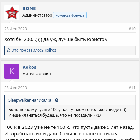
BONE
Администратор
Команда форума
28 Фев 2023
#10
Хотя бы 200...)))) да уж, лучше быть юристом
С
Это понравилось
Kolhoz
и
м
п
Kokos
K
а
Житель окраин
т
и
и
28 Фев 2023
#11
:
Sleepwalker написал(а):
Больше скажу - даже 100 у нас тут можно только спиздить))
И еще кланяться будешь, что не посадили ) xD
100 к в 2023 уже не те 100 к, что пусть даже 5 лет назад.
И заработать их и даже больше вполне по силам
честным путем, вопрос в том, какие риски готов на себя