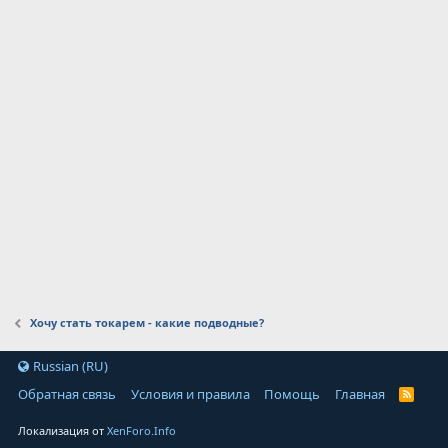
Хочу стать токарем - какие подводные?
Russian (RU)
Обратная связь
Условия и правила
Помощь
Главная
Локализация от
XenForo.Info