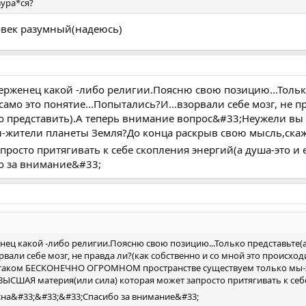
зура*ся?
ловек разумный(надеюсь)
иверженец какой -либо религии.Поясню свою позицию...Тольк
амо это понятие...Попытались?И...взорвали себе мозг, не п
это представить).А теперь внимание вопрос&#33;Неужели 
ы-жители планеты Земля?До конца раскрыв свою мысль,ска
просто притягивать к себе скопления энергий(а душа-это и
о за внимание&#33;
женец какой -либо религии.Поясню свою позицию...Только представьте
орвали себе мозг, не правда ли?(как собственно и со мной это происхо
в таком БЕСКОНЕЧНО ОГРОМНОМ пространстве существуем только мы-
 ВЫСШАЯ материя(или сила) которая может запросто притягивать к себе
на&#33;&#33;&#33;Спасибо за внимание&#33;