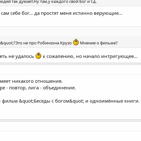
дей так думает.Ну там,у каждого свой Бог и т.д.
сам себе бог... да простят меня истинно верующие...
в&quot;?Это не про Робинзона Крузо
Мнение о фильме?
еть не удалось
к сожалению, но начало интригующее...
 имеет никакого отношения.
ре - повтор, лига - объединение.
фильм &quot;Беседы с богом&quot; и одноимённые книги.