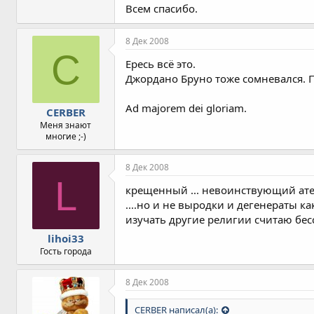
Всем спасибо.
8 Дек 2008
C
Ересь всё это.
Джордано Бруно тоже сомневался. 
Ad majorem dei gloriam.
CERBER
Меня знают
многие ;-)
8 Дек 2008
L
крещенный ... невоинствующий атеист
....но и не выродки и дегенераты ка
изучать другие религии считаю бессмы
lihoi33
Гость города
8 Дек 2008
CERBER написал(а):