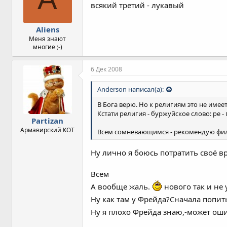
всякий третий - лукавый
Aliens
Меня знают
многие ;-)
6 Дек 2008
Anderson написал(а):
В Бога верю. Но к религиям это не име
Кстати религия - буржуйское слово: ре -
Partizan
Армавирский КОТ
Всем сомневающимся - рекомендую фил
Ну лично я боюсь потратить своё в
Всем
А вообще жаль.
нового так и не 
Ну как там у Фрейда?Сначала попить
Ну я плохо Фрейда знаю,-может оши