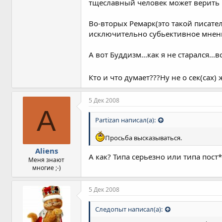
тщеславный человек может верить в
Во-вторых Ремарк(это такой писате
исключительно субьективное мнен
А вот Буддизм...как я не старался.
Кто и что думает???Ну не о сек(сах)
5 Дек 2008
A
Partizan написал(а):
Просьба высказываться.
Aliens
А как? Типа серьезно или типа пост
Меня знают
многие ;-)
5 Дек 2008
Следопыт написал(а):