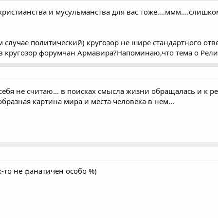
ристианства и мусульманства для вас тоже....ммм....слишк
м случае политический) кругозор не шире стандартного отв
ов кругозор форумчан Армавира?Напоминаю,что тема о Рели
себя не считаю... в поисках смысла жизни обращалась и к ре
образная картина мира и места человека в нем...
-то не фанатичен особо %)