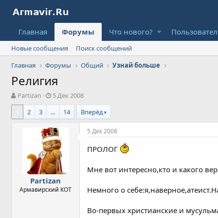
Главная
Форумы
Что нового?
Пользовате
Новые сообщения
Поиск сообщений
Главная
Форумы
Общий
Узнай больше
Религия
А
Д
Partizan
5 Дек 2008
в
а
1
2
3
...
14
Вперёд
т
т
о
а
р
н
5 Дек 2008
т
а
е
ч
ПРОЛОГ
м
а
ы
л
Мне вот интересно,кто и какого в
а
Partizan
Немного о себе:я,наверное,атеист.Н
Армавирский КОТ
Во-первых христианские и мусуль