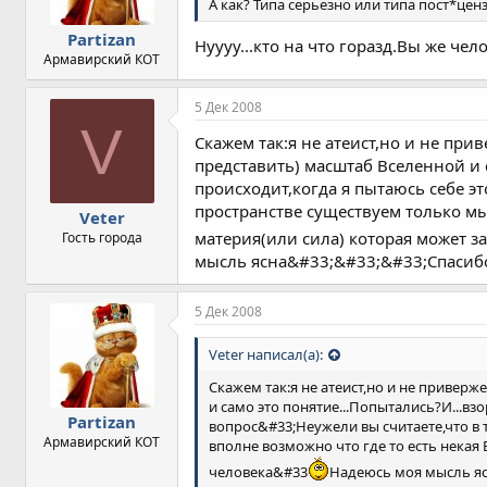
А как? Типа серьезно или типа пост*цен
Partizan
Нуууу...кто на что горазд.Вы же че
Армавирский КОТ
5 Дек 2008
V
Скажем так:я не атеист,но и не пр
представить) масштаб Вселенной и с
происходит,когда я пытаюсь себе 
пространстве существуем только м
Veter
материя(или сила) которая может за
Гость города
мысль ясна&#33;&#33;&#33;Спасиб
5 Дек 2008
Veter написал(а):
Скажем так:я не атеист,но и не привер
и само это понятие...Попытались?И...вз
Partizan
вопрос&#33;Неужели вы считаете,что 
Армавирский КОТ
вполне возможно что где то есть некая
человека&#33
Надеюсь моя мысль яс