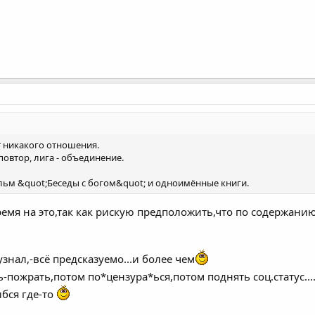
ет никакого отношения.
 повтор, лига - объединение.
ьм &quot;Беседы с богом&quot; и одноимённые книги.
ремя на это,так как рискую предположить,что по содержани
узнал,-всё предсказуемо...и более чем
-пожрать,потом по*цензура*ься,потом поднять соц.статус...
бся где-то