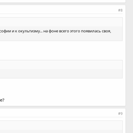
#8
офии и к окультизму... на фоне всего этого появилась своя,
е?
#9