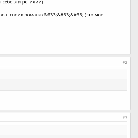
 себе эти регилии)
во в своих романах&#33;&#33;&#33; (это моё
#2
#3