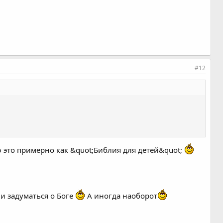
#12
ю это примерно как &quot;Библия для детей&quot;
.и задуматься о Боге
А иногда наоборот