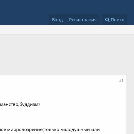
Вход
Регистрация
Поиск
#1
ьманство,буддизм?
 моё мирровозрение(только малодушный или