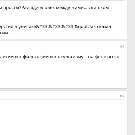
ом просты?Рай,ад,человек между ними....слишком
ерстия в унитазе&#33;&#33;&#33;&quot;Так сказал
гии.
#6
лигии и к философии и к окультизму... на фоне всего
#7