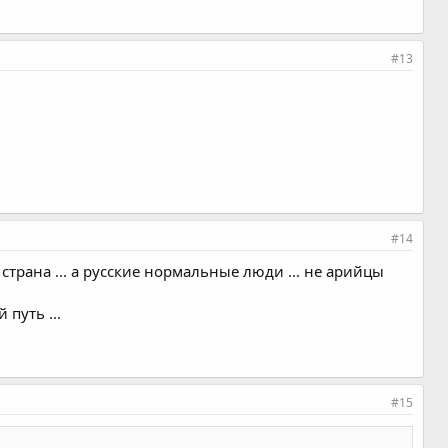
#13
#14
 страна ... а русские нормальные люди ... не арийцы
 путь ...
#15