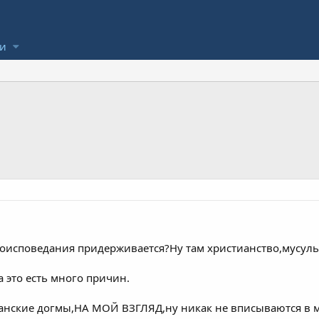
ли
ероисповедания придерживается?Ну там христианство,мусул
а это есть много причин.
манские догмы,НА МОЙ ВЗГЛЯД,ну никак не вписываются в