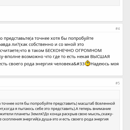
#4
о представьте(а точнее хотя бы попробуйте
равда ли?(как собственно и со мной это
вы считаете,что в таком БЕСКОНЕЧНО ОГРОМНОМ
жу-вполне возможно что где то есть некая ВЫСШАЯ
 есть своего рода энергия человека&#33
Надеюсь моя
#5
(а точнее хотя бы попробуйте представить) масштаб Вселенной
дит,когда я пытаюсь себе это представить).А теперь внимание
жители планеты Земля?До конца раскрыв свою мысль,скажу-
 скопления энергий(а душа-это и есть своего рода энергия