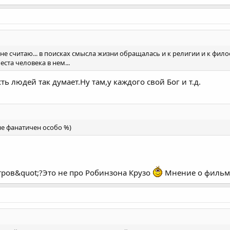
не считаю... в поисках смысла жизни обращалась и к религии и к филос
ста человека в нем...
ть людей так думает.Ну там,у каждого свой Бог и т.д.
не фанатичен особо %)
тров&quot;?Это не про Робинзона Крузо
Мнение о фильм