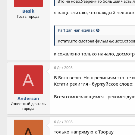
Это не ново.Уверен,что большая часть лю
Besik
я ваще считаю, что каждый человек 
Гость города
Partizan написал(а):
Кстати,кто смотрел фильм &quot;Остро
к сожаленю только начало, досмотр
6 Дек 2008
A
В Бога верю. Но к религиям это не
Кстати религия - буржуйское слово: 
Всем сомневающимся - рекомендую 
Anderson
Известный деятель
города
6 Дек 2008
A
только напрямую к Творцу