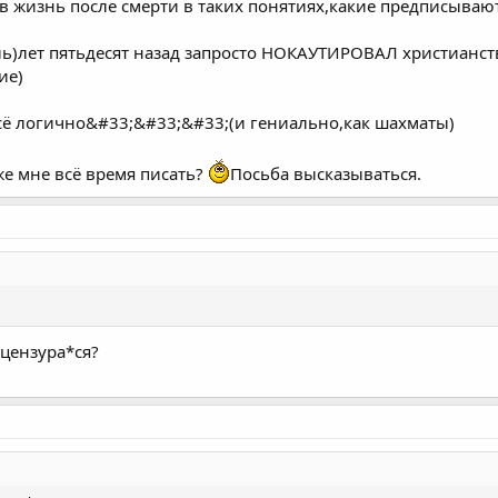
 жизнь после смерти в таких понятиях,какие предписывают
ль)лет пятьдесят назад запросто НОКАУТИРОВАЛ христианст
ие)
..всё логично&#33;&#33;&#33;(и гениально,как шахматы)
 же мне всё время писать?
Посьба высказываться.
*цензура*ся?