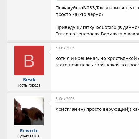
Пожалуйста&#33;Так значит догмы х
просто как-то,верно?
Приведу цитатку:&quot;Их (в данно
Гитлер о генералах Вермахта.А как
5 Дек 2008
B
хоть я и крещеная, но христьянкой 
этого появилась своя, какая-то свое
Besik
Гость города
5 Дек 2008
Христианин) просто верующий)) как
Rewrite
CyberY.O.B.A.