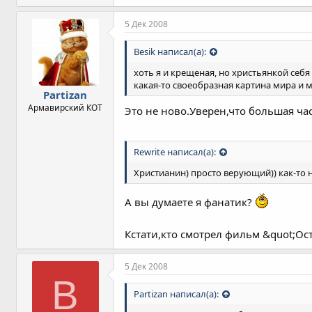
5 Дек 2008
Besik написал(а):
хоть я и крещеная, но христьянкой себя 
какая-то своеобразная картина мира и ме
Partizan
Армавирский КОТ
Это не ново.Уверен,что большая час
Rewrite написал(а):
Христианин) просто верующий)) как-то 
А вы думаете я фанатик?
Кстати,кто смотрел фильм &quot;Ос
5 Дек 2008
B
Partizan написал(а):