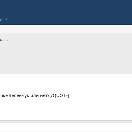
ли
...
ечке Зеленчук или нет?[/QUOTE]