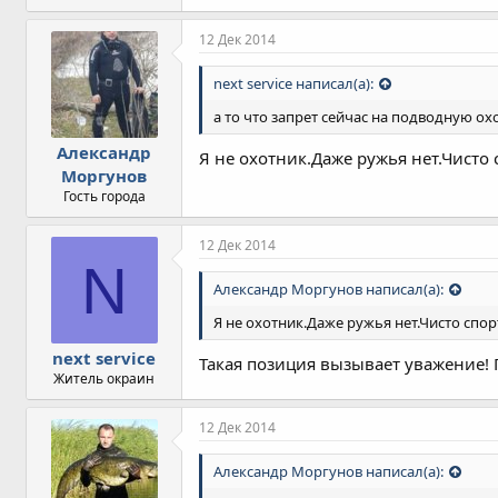
12 Дек 2014
next service написал(а):
а то что запрет сейчас на подводную ох
Александр
Я не охотник.Даже ружья нет.Чисто
Моргунов
Гость города
12 Дек 2014
N
Александр Моргунов написал(а):
Я не охотник.Даже ружья нет.Чисто спо
next service
Такая позиция вызывает уважение! 
Житель окраин
12 Дек 2014
Александр Моргунов написал(а):