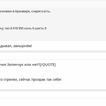
роживаю в Армавире, снаряга есть.
, тел 8 918 950 ноль 6 шесть 8
идывал, занырнём!
ечке Зеленчук или нет?[/QUOTE]
то стрелял, сейчас прозрак так себе!