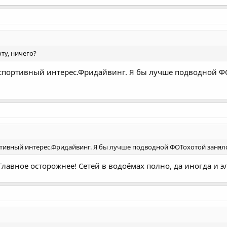
оту, ничего?
 спортивный интерес.Фридайвинг. Я бы лучше подводной ФО
ртивный интерес.Фридайвинг. Я бы лучше подводной ФОТохотой занялс
Главное осторожнее! Сетей в водоёмах полно, да иногда и э