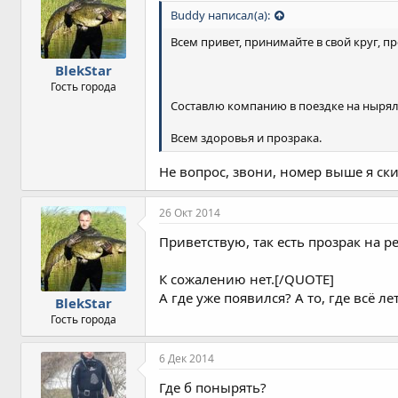
т
Buddy написал(а):
и
и
Всем привет, принимайте в свой круг, п
:
BlekStar
Гость города
Составлю компанию в поездке на нырялку
Всем здоровья и прозрака.
Не вопрос, звони, номер выше я ск
26 Окт 2014
Приветствую, так есть прозрак на р
К сожалению нет.[/QUOTE]
А где уже появился? А то, где всё ле
BlekStar
Гость города
6 Дек 2014
Где б понырять?