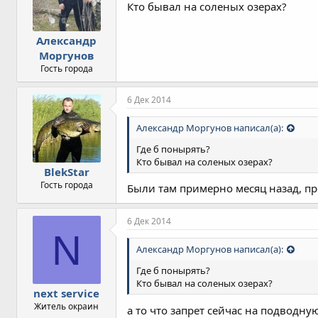
Кто бывал на соленых озерах?
Александр
Моргунов
Гость города
6 Дек 2014
Александр Моргунов написал(а):
Где б понырять?
Кто бывал на соленых озерах?
BlekStar
Гость города
Были там примерно месяц назад, пр
6 Дек 2014
N
Александр Моргунов написал(а):
Где б понырять?
Кто бывал на соленых озерах?
next service
Житель окраин
а то что запрет сейчас на подводну