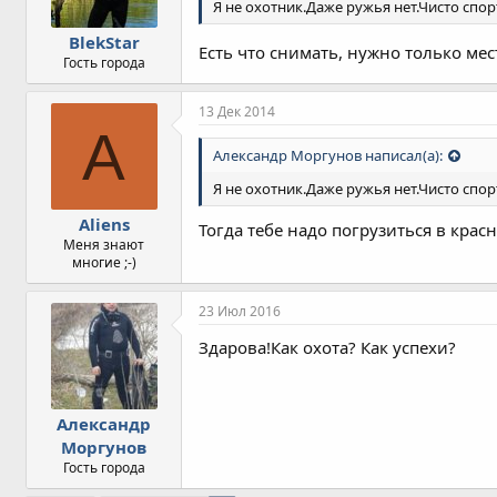
Я не охотник.Даже ружья нет.Чисто спо
BlekStar
Есть что снимать, нужно только мес
Гость города
13 Дек 2014
A
Александр Моргунов написал(а):
Я не охотник.Даже ружья нет.Чисто спо
Aliens
Тогда тебе надо погрузиться в красн
Меня знают
многие ;-)
23 Июл 2016
Здарова!Как охота? Как успехи?
Александр
Моргунов
Гость города