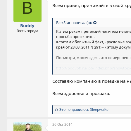
B
Всем привет, принимайте в свой кру
BlekStar написал(а):
Buddy
Гость города
К этим рекам претензий нет,и тем не мн
просьба просвятить.
Кстати любопытный факт, - русловые в
края от 28.03. 2011 N 291) - к этому 
Посмотри, может здесь что почерпнеш
http://podvoh.ru/ipb/index.php?showto
.
Составлю компанию в поездке на ны
Всем здоровья и прозрака.
С
Это понравилось
Sleepwalker
и
м
п
26 Окт 2014
а