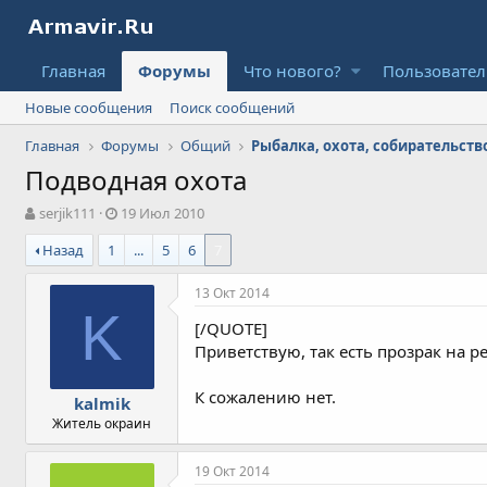
Главная
Форумы
Что нового?
Пользовате
Новые сообщения
Поиск сообщений
Главная
Форумы
Общий
Рыбалка, охота, собирательство
Подводная охота
А
Д
serjik111
19 Июл 2010
в
а
Назад
1
...
5
6
7
т
т
о
а
р
н
13 Окт 2014
т
а
K
[/QUOTE]
е
ч
м
а
Приветствую, так есть прозрак на р
ы
л
а
К сожалению нет.
kalmik
Житель окраин
19 Окт 2014