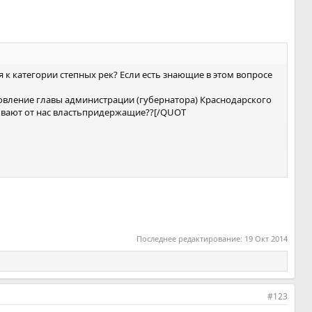
я к категории степных рек? Если есть знающие в этом вопросе
овление главы администрации (губернатора) Краснодарского
крывают от нас властьпридержащие??[/QUOT
Последнее редактирование:
19 Окт 2014
#123