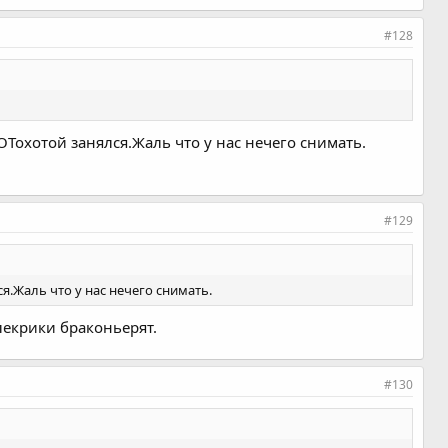
#128
Тохотой занялся.Жаль что у нас нечего снимать.
#129
я.Жаль что у нас нечего снимать.
лекрики браконьерят.
#130