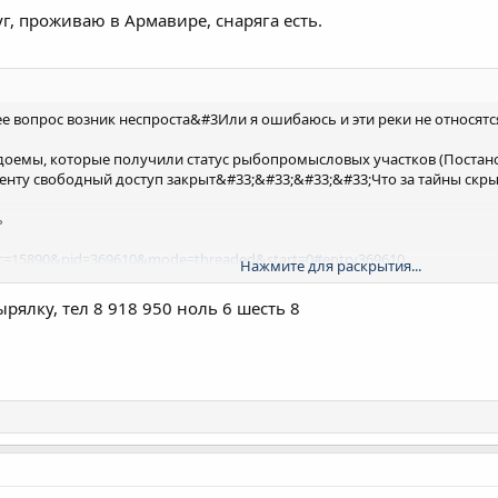
г, проживаю в Армавире, снаряга есть.
ее вопрос возник неспроста&#3Или я ошибаюсь и эти реки не относятс
одоемы, которые получили статус рыбопромысловых участков (Постан
документу свободный доступ закрыт&#33;&#33;&#33;&#33;Что за тайны с
ь
pic=15890&pid=369610&mode=threaded&start=0#entry369610
Нажмите для раскрытия...
рялку, тел 8 918 950 ноль 6 шесть 8