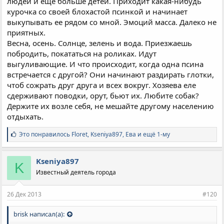
людей и еще больше детей. Приходит какая-нибудь
курочка со своей блохастой псинкой и начинает
выкупывать ее рядом со мной. Эмоций масса. Далеко не
приятных.
Весна, осень. Солнце, зелень и вода. Приезжаешь
побродить, покататься на роликах. Идут
выгуливающие. И что происходит, когда одна псина
встречается с другой? Они начинают раздирать глотки,
чтоб сожрать друг друга и всех вокруг. Хозяева еле
сдерживают поводки, орут, бьют их. Любите собак?
Держите их возле себя, не мешайте другому населению
отдыхать.
С
Это понравилось
Floret
,
Kseniya897
,
Ева и ещё 1-му
и
м
п
Kseniya897
K
а
Известный деятель города
т
и
и
26 Дек 2013
#120
:
brisk написал(а):