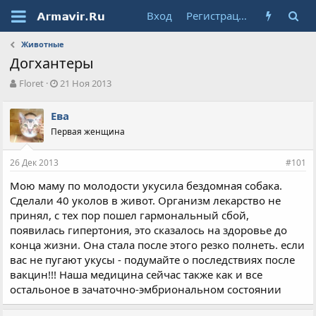
Вход
Регистрация
Животные
Догхантеры
А
Д
Floret
21 Ноя 2013
в
а
т
т
Ева
о
а
Первая женщина
р
н
т
а
е
ч
26 Дек 2013
#101
м
а
ы
л
Мою маму по молодости укусила бездомная собака.
а
Сделали 40 уколов в живот. Организм лекарство не
принял, с тех пор пошел гармональный сбой,
появилась гипертония, это сказалось на здоровье до
конца жизни. Она стала после этого резко полнеть. если
вас не пугают укусы - подумайте о последствиях после
вакцин!!! Наша медицина сейчас также как и все
остальоное в зачаточно-эмбриональном состоянии