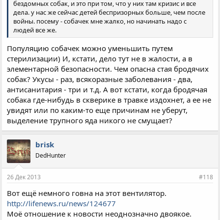
бездомных собак, и это при том, что у них там кризис и все
дела. у нас же сейчас детей беспризорных больше, чем после
войны. посему - собачек мне жалко, но начинать надо с
людей все же.
Популяцию собачек можно уменьшить путем
стерилизации) И, кстати, дело тут не в жалости, а в
элементарной безопасности. Чем опасна стая бродячих
собак? Укусы - раз, всякоразные заболевания - два,
антисанитария - три и т.д. А вот кстати, когда бродячая
собака где-нибудь в скверике в травке издохнет, а ее не
увидят или по каким-то еще причинам не уберут,
выделение трупного яда никого не смущает?
brisk
DedHunter
26 Дек 2013
#118
Вот ещё немного говна на этот вентилятор.
http://lifenews.ru/news/124677
Моё отношение к новости неоднозначно двоякое.