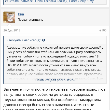
С
Это понравилось
Elena
,
Госпожа Блонди
,
Floret и ещё 1-му
и
м
п
Ева
а
Первая женщина
т
и
и
26 Дек 2013
#105
:
Kseniya897 написал(а):
А домашние собаки не кусаются? не рвут даже своих хозяев? у
них у всех абсолютно стабильная психика? Сразу оговорюсь -
у меня нет собаки только последние 4 года, до этого лет 13
были собаки и отнюдь не маленькие. В целях ПРАВИЛЬНОГО
ПОНИМАНИЯ моего поста уточняю: я не имею ввиду всех
собак поголовно, я только лишь пытаюсь сказать (пытаюсь,
потому что у нас любое слово могут истолковать превратно),
что опасность представляют не только бродячие собаки. Всех
Нажмите для раскрытия...
под нож?
Вы знаете, я считаю, что те хозяева, которые позволяют
выгуливать своих собак на детских площадках, в
неустановленных местах, без ошейника, намордника
должны всегда быть строго наказаны. а те, кто не
уследил зха своим питомцем и собака допустим