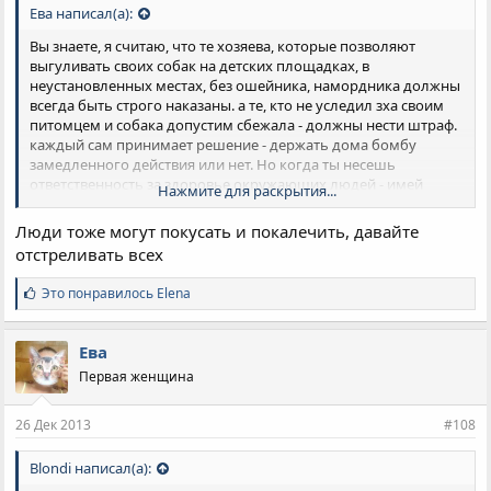
Ева написал(а):
Вы знаете, я считаю, что те хозяева, которые позволяют
выгуливать своих собак на детских площадках, в
неустановленных местах, без ошейника, намордника должны
всегда быть строго наказаны. а те, кто не уследил зха своим
питомцем и собака допустим сбежала - должны нести штраф.
каждый сам принимает решение - держать дома бомбу
замедленного действия или нет. Но когда ты несешь
ответственность за здоровье окружающих людей - имей
Нажмите для раскрытия...
совесть!
Люди тоже могут покусать и покалечить, давайте
Можно понять каждого. Но почему я должна:
отстреливать всех
1. Слушать лай на лестничной площадке?
2. Искать песочницу для ребенка без какашек?
С
Это понравилось
Elena
3. Боятся ходить по улицам шарахаясь от бездомных собак,
и
от выгуливаемых собак с хозяевами без ошейников и
м
намордников?
п
Ева
4. Почему я должна фильтровать свои маршруты на
а
Первая женщина
т
велосипеде, сиключая частный сектор, заранее зная, что там
и
из под забора выскочит чей-то любимец.
и
5. Почему, я должна страдать в аварии, когда по дороге бежит
26 Дек 2013
#108
:
псина и кто-то переживая за ее здоровье подвергает риску
пассажиров?
Blondi написал(а):
6. Почему мне стало необходимостью покупать перцовый