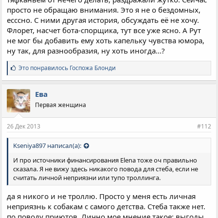
просто не обращаю внимания. Это я не о бездомных,
есссно. С ними другая история, обсуждать её не хочу.
Флорет, насчет бота-спорщика, тут все уже ясно. А Рут
не мог бы добавить ему хоть капельку чувства юмора,
ну так, для разнообразия, ну хоть иногда...?
С
Это понравилось
Госпожа Блонди
и
м
п
Ева
а
Первая женщина
т
и
и
26 Дек 2013
#112
:
Kseniya897 написал(а):
И про источники финансирования Elena тоже оч правильно
сказала. Я не вижу здесь никакого повода для стеба, если не
считать личной неприязни или тупо троллинга.
да я никого и не троллю. Просто у меня есть личная
неприязнь к собакам с самого детства. Стеба также нет.
по поводу приютов. Лично мое мнение такое: выгоды