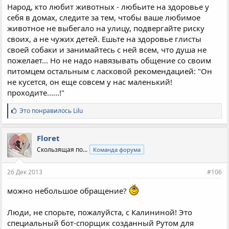
Народ, кто любит животных - любьите на здоровье у
себя в домах, следите за тем, чтобы ваше любимое
животное не выбегало на улицу, подвергайте риску
своих, а не чужих детей. Ешьте на здоровье глисты
своей собаки и занимайтесь с ней всем, что душа не
пожелает... Но не надо навязывать общение со своим
питомцем остальным с ласковой рекомендацией: "Он
не кусется, он еще совсем у нас маленький!
проходите......!"
С
Это понравилось
Lilu
и
м
п
Floret
а
Скользящая по...
Команда форума
т
и
и
26 Дек 2013
#106
:
можно небольшое обращение?
Люди, не спорьте, пожалуйста, с Калининой! Это
специальный бот-спорщик созданный Рутом для