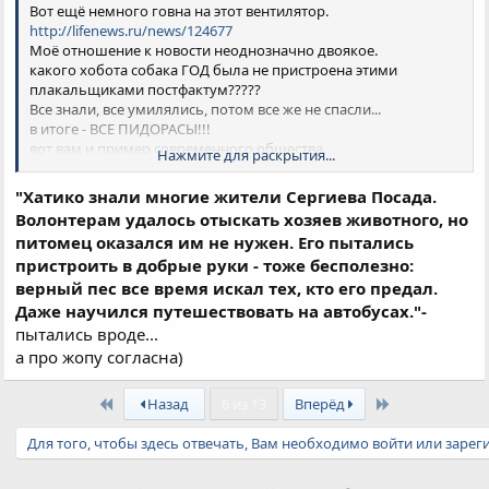
Вот ещё немного говна на этот вентилятор.
http://lifenews.ru/news/124677
Моё отношение к новости неоднозначно двоякое.
какого хобота собака ГОД была не пристроена этими
плакальщиками постфактум?????
Все знали, все умилялись, потом все же не спасли...
в итоге - ВСЕ ПИДОРАСЫ!!!
вот вам и пример современного общества.
Нажмите для раскрытия...
в мире есть у каждого свое место.
в том числе и у хозяев этой собаки. у хантеров. у плакальщиц,
"Хатико знали многие жители Сергиева Посада.
которые кроме как поливать свою сентиментальную душу
Волонтерам удалось отыскать хозяев животного, но
горькими слезами ни на что не способны...
питомец оказался им не нужен. Его пытались
у каждого...
пристроить в добрые руки - тоже бесполезно:
и как правильно сказала Ева - у многих это место - в жопе!
верный пес все время искал тех, кто его предал.
Даже научился путешествовать на автобусах."-
пытались вроде...
а про жопу согласна)
First
Last
Назад
6 из 13
Вперёд
Для того, чтобы здесь отвечать, Вам необходимо войти или зарег