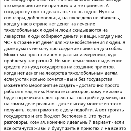
это мероприятие не приносило и не принесет. А
государству нужно делать то, что выгодно. Нужны
спонсоры, добрповольцы, на такое дело не обяжешь,
когда у нас в стране нет денег на лечение
тяжелобольных людей и люди скидываются на
лекарства, люди собирают деньги и вещи, когда у нас
ЧС - в стране нет денег для жизнеобеспечения людей. Я
даже думать не хочу про создание приютов для собак.
Может мы просто живем в разных измерениях, кург
проблем у нас разный. Но мне немыслимо выделение
средств из нужд государства на создание приютов.
когда нет денег на лекарства тяжелобольным детям.
если уж так исльно хочется - вы и без государства
можете это мероприятие создать - достаточно просто
работать над этим. Найдите спонсоров, кому не жалко
будет перечислять ден средства - постройте домики, все
на самом деле реально - даже выгоду можете из этого
получить. если грамотно к делу подойти. А вот трогать
государство и его бюджет бесполезно. Это пусты
разговоры. Ксения. конечно идеальный вариант - если
все останутся живы и будут жить в приютах и на все это