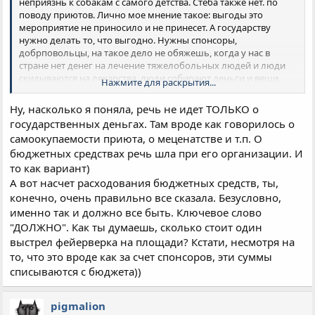
неприязнь к собакам с самого детства. Стеба также нет. по
поводу приютов. Лично мое мнение такое: выгоды это
мероприятие не приносило и не принесет. А государству
нужно делать то, что выгодно. Нужны спонсоры,
добрповольцы, на такое дело не обяжешь, когда у нас в
стране нет денег на лечение тяжелобольных людей и люди
скидываются на лекарства, люди собирают деньги и вещи,
Нажмите для раскрытия...
когда у нас ЧС - в стране нет денег для жизнеобеспечения
людей. Я даже думать не хочу про создание приютов для
Ну, насколько я поняла, речь не идет ТОЛЬКО о
собак. Может мы просто живем в разных измерениях, кург
государственных деньгах. Там вроде как говорилось о
проблем у нас разный. Но мне немыслимо выделение средств
самоокупаемости приюта, о меценатстве и т.п. О
из нужд государства на создание приютов. когда нет денег на
бюджетных средствах речь шла при его организации. И
лекарства тяжелобольным детям. если уж так исльно хочется
- вы и без государства можете это мероприятие создать -
то как вариант)
достаточно просто работать над этим. Найдите спонсоров,
А вот насчет расходования бюджетных средств, ты,
кому не жалко будет перечислять ден средства - постройте
конечно, очень правильно все сказала. Безусловно,
домики, все на самом деле реально - даже выгоду можете из
именно так и должно все быть. Ключевое слово
этого получить. если грамотно к делу подойти. А вот трогать
"ДОЛЖНО". Как ты думаешь, сколько стоит один
государство и его бюджет бесполезно. Это пусты разговоры.
выстрел фейерверка на площади? Кстати, несмотря на
Ксения. конечно идеальный вариант - если все останутся
живы и будут жить в приютах и на все это нам дадут деньги из
то, что это вроде как за счет спонсоров, эти суммы
казны. Этого не будет. Но каждый, кто стремится создать мир
списываются с бюджета))
во всем мире - может начать этим заниматься. Сейчас полно
возможностей с соц сетями - думаю, любительниц собак
pigmalion
много - никто не пожалеет денег. Церкви же как-то