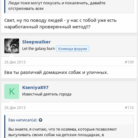
балончик от собак???
Люди тоже могут покусать и покалечить, давайте
отстреливать всех
Народ, кто любит животных - любьите на здоровье у себя в
домах, следите за тем, чтобы ваше любимое животное не
Свет, ну по поводу людей - у нас с тобой уже есть
выбегало на улицу, подвергайте риску своих, а не чужих
наработанный проверенный метод!!?
детей. Ешьте на здоровье глисты своей собаки и занимайтесь
с ней всем, что душа не пожелает... Но не надо навязывать
Sleepwalker
общение со своим питомцем остальным с ласковой
рекомендацией: "Он не кусется, он еще совсем у нас
Let the galaxy burn
Команда форума
маленький! проходите......!"
26 Дек 2013
#109
Ева ты различай домашних собак и уличных.
Kseniya897
K
Известный деятель города
26 Дек 2013
#110
Ева написал(а):
Вы знаете, я считаю, что те хозяева, которые позволяют
выгуливать своих собак на детских площадках, в