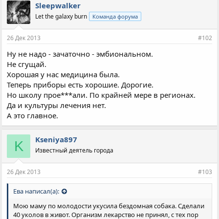
Sleepwalker
Let the galaxy burn
Команда форума
26 Дек 2013
#102
Ну не надо - зачаточно - эмбиональном.
Не сгущай.
Хорошая у нас медицина была.
Теперь приборы есть хорошие. Дорогие.
Но школу прое***али. По крайней мере в регионах.
Да и культуры лечения нет.
А это главное.
Kseniya897
K
Известный деятель города
26 Дек 2013
#103
Ева написал(а):
Мою маму по молодости укусила бездомная собака. Сделали
40 уколов в живот. Организм лекарство не принял, с тех пор