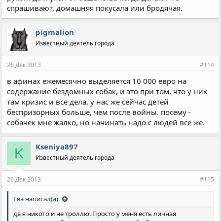
спрашивают, домашняя покусала или бродячая.
pigmalion
Известный деятель города
26 Дек 2013
#114
в афинах ежемесячно выделяется 10 000 евро на
содержание бездомных собак, и это при том, что у них
там кризис и все дела. у нас же сейчас детей
беспризорных больше, чем после войны. посему -
собачек мне жалко, но начинать надо с людей все же.
Kseniya897
K
Известный деятель города
26 Дек 2013
#115
Ева написал(а):
да я никого и не троллю. Просто у меня есть личная