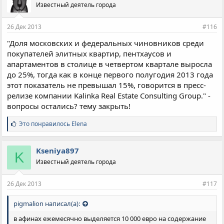
отсраивают на милостыню... вот и на приюты насобирать
Известный деятель города
можно. Просто про государство говорить бесполезно.
26 Дек 2013
#116
"Доля московских и федеральных чиновников среди
покупателей элитных квартир, пентхаусов и
апартаментов в столице в четвертом квартале выросла
до 25%, тогда как в конце первого полугодия 2013 года
этот показатель не превышал 15%, говорится в пресс-
релизе компании Kalinka Real Estate Consulting Group." -
вопросы остались? тему закрыть!
С
Это понравилось
Elena
и
м
п
Kseniya897
K
а
Известный деятель города
т
и
и
26 Дек 2013
#117
:
pigmalion написал(а):
в афинах ежемесячно выделяется 10 000 евро на содержание