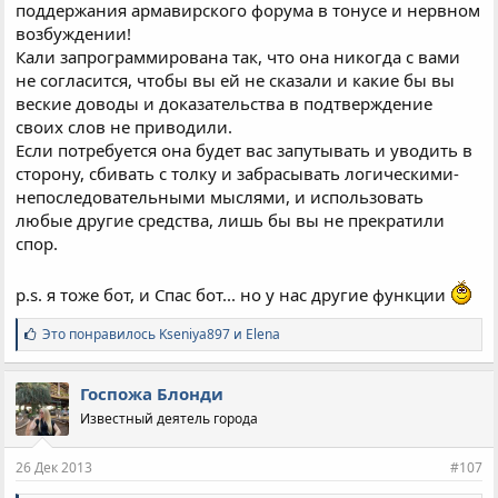
поддержания армавирского форума в тонусе и нервном
возбуждении!
Кали запрограммирована так, что она никогда с вами
не согласится, чтобы вы ей не сказали и какие бы вы
веские доводы и доказательства в подтверждение
своих слов не приводили.
Если потребуется она будет вас запутывать и уводить в
сторону, сбивать с толку и забрасывать логическими-
непоследовательными мыслями, и использовать
любые другие средства, лишь бы вы не прекратили
спор.
p.s. я тоже бот, и Спас бот... но у нас другие функции
С
Это понравилось
Kseniya897
и
Elena
и
м
п
Госпожа Блонди
а
Известный деятель города
т
и
и
26 Дек 2013
#107
: