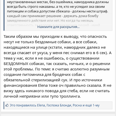
неустановленных местах, без ошейника, намордника должны
всегда быть строго наказаны. а те, кто не уследил зха своим
питомцем и собака допустим сбежала - должны нести штраф.
каждый сам принимает решение - держать дома бомбу
замедленного действия или нет. Но когда ты несешь
ответственность за здоровье окружающих людей - имей
Нажмите для раскрытия...
совесть!
Таким образом мы приходим к выводу, что опасность
Можно понять каждого. Но почему я должна:
несут не только бездомные собаки, а все собаки,
1. Слушать лай на лестничной площадке?
находящиеся на улице (кстати, намордник далеко не
2. Искать песочницу для ребенка без какашек?
всегда спасает от укуса, у меня пес снимал его в 6 сек). А
3. Боятся ходить по улицам шарахаясь от бездомных собак,
от выгуливаемых собак с хозяевами без ошейников и
тема у нас, если я не ошибаюсь, о существовании
намордников?
БЕЗДОМНЫХ собаках, так сказать, ничьих, и о решении
4. Почему я должна фильтровать свои маршруты на
этой проблемы. По теме: я считаю асолютно разумным
велосипеде, сиключая частный сектор, заранее зная, что там
создание питомника для бродячих собак с
из под забора выскочит чей-то любимец.
обязательной стерилизацией сук. И про источники
5. Почему, я должна страдать в аварии, когда по дороге бежит
финансирования Elena тоже оч правильно сказала. Я не
псина и кто-то переживая за ее здоровье подвергает риску
пассажиров?
вижу здесь никакого повода для стеба, если не считать
6. Почему мне стало необходимостью покупать перцовый
личной неприязни или тупо троллинга.
балончик от собак???
С
Это понравилось
Elena
,
Госпожа Блонди
,
Росна и ещё 1-му
Народ, кто любит животных - любьите на здоровье у себя в
и
м
домах, следите за тем, чтобы ваше любимое животное не