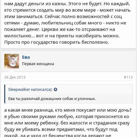
нам дадут деньги из казны. Этого не будет. Но каждый,
кто стремится создать мир во всем мире - может начать
этим заниматься. Сейчас полно возможностей с соц
сетями - думаю, любительниц собак много - никто не
пожалеет денег. Церкви же как-то отсраивают на
милостыню... вот и на приюты насобирать можно.
Просто про государство говорить бесполезно.
Ева
Первая женщина
26 Дек 2013
#113
Sleepwalker написал(а):
Ева ты различай домашних собак и уличных.
а какая мнее разница, кто меня покусает или мою дочь?
я убью своими руками любую, которая прикоснется ко
мне или моему ребенку. без жалости и страдания сразу
буду ее убивать всеми предметами, что будут под
рукой. да и укол от бешенства когда делают не