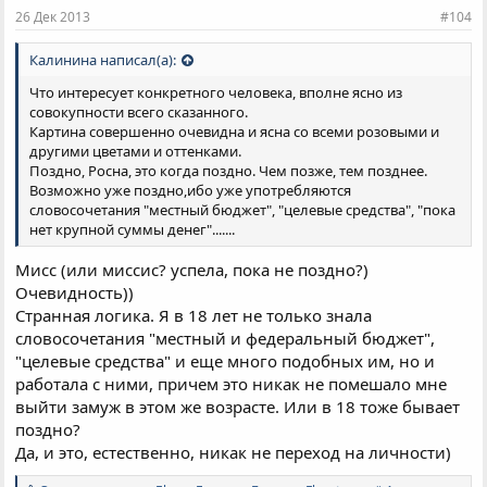
и
26 Дек 2013
#104
:
Калинина написал(а):
Что интересует конкретного человека, вполне ясно из
совокупности всего сказанного.
Картина совершенно очевидна и ясна со всеми розовыми и
другими цветами и оттенками.
Поздно, Росна, это когда поздно. Чем позже, тем позднее.
Возможно уже поздно,ибо уже употребляются
словосочетания "местный бюджет", "целевые средства", "пока
нет крупной суммы денег".......
Мисс (или миссис? успела, пока не поздно?)
Очевидность))
Странная логика. Я в 18 лет не только знала
словосочетания "местный и федеральный бюджет",
"целевые средства" и еще много подобных им, но и
работала с ними, причем это никак не помешало мне
выйти замуж в этом же возрасте. Или в 18 тоже бывает
поздно?
Да, и это, естественно, никак не переход на личности)