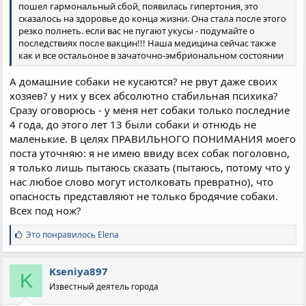
пошел гармональный сбой, появилась гипертония, это
сказалось на здоровье до конца жизни. Она стала после этого
резко полнеть. если вас не пугают укусы - подумайте о
последствиях после вакцин!!! Наша медицина сейчас также
как и все остальоное в зачаточно-эмбриональном состоянии
А домашние собаки не кусаются? не рвут даже своих
хозяев? у них у всех абсолютно стабильная психика?
Сразу оговорюсь - у меня нет собаки только последние
4 года, до этого лет 13 были собаки и отнюдь не
маленькие. В целях ПРАВИЛЬНОГО ПОНИМАНИЯ моего
поста уточняю: я не имею ввиду всех собак поголовно,
я только лишь пытаюсь сказать (пытаюсь, потому что у
нас любое слово могут истолковать превратно), что
опасность представляют не только бродячие собаки.
Всех под нож?
С
Это понравилось
Elena
и
м
п
Kseniya897
K
а
Известный деятель города
т
и