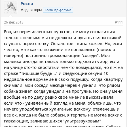
п
выбегало на улицу, подвергайте риску своих, а не чужих
Росна
а
детей. Ешьте на здоровье глисты своей собаки и занимайтесь
Модераторы
Команда форума
т
с ней всем, что душа не пожелает... Но не надо навязывать
и
общение со своим питомцем остальным с ласковой
и
26 Дек 2013
#111
рекомендацией: "Он не кусется, он еще совсем у нас
:
маленький! проходите......!"
Ева, из перечисленных пунктов, не могу согласиться
только с первым: мы не должны и ругань пьяни всякой
слушать через стенку. Остальное - вина хозяев. Но, если
честно, мне как-то по жизни не попадались (повезло
наверно) постоянно громколающие "соседи". Моя
малявка иногда пыталась только подхватить хор, если
на улице кто-то хвостатый чем-то возмущался, но я ж на
страже "Тишшше буудь..." и следующие секунд 10
недовольное ворчание в свою подушку. Когда квартиру
снимали, мои соседи месяца через 4 узнали, что рядом
собака живет, когда увидели на прогулке. Но она у меня
вообще не по делу редко своё мнение высказывала,
если что - удивлённый взгляд на меня, объяснишь, что
нечего уподобляться хулиганью всякому, отвлечешь и
все ок. Когда не было собаки, я терпеть не могла всяких
гавкающих, заливающихся "ультразвуковым"
тяфканьем от нечего делать, раздражали жутко. Сейчас