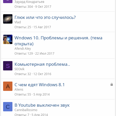
Эдуард Кондратьев
Ответы
304
9 Окт 2017
Глюк или что это случилось?
Vlad
Ответы
25
15 Авг 2017
Wndows 10. Проблемы и решения. (тема
открыта)
Afendi Aley
Ответы
129
22 Июл 2017
Комьютерная проблема..
S
SEOvik
Ответы
32
12 Окт 2016
З
С чем едят Windows 8.1
A
а
Aliens
Ответы
55
5 Апр 2014
к
р
В Youtube выключен звук
ы
C
Canniballissimo
т
Ответы
7
5 Апр 2014