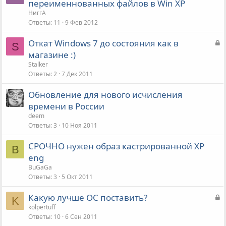
переименнованных файлов в Win XP
НиггА
Ответы
11
9 Фев 2012
З
Откат Windows 7 до состояния как в
S
а
магазине :)
к
Stalker
р
Ответы
2
7 Дек 2011
ы
Обновление для нового исчисления
т
времени в России
а
deem
Ответы
3
10 Ноя 2011
СРОЧНО нужен образ кастрированной XP
B
eng
BuGaGa
Ответы
3
5 Окт 2011
З
Какую лучше ОС поставить?
K
а
kolpertuff
Ответы
10
6 Сен 2011
к