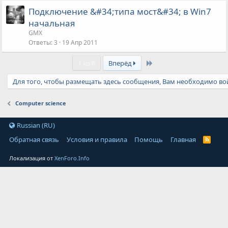
р
Подключение &#34;типа мост&#34; в Win7
ы
начальная
т
GMX
а
Ответы
3
19 Апр 2011
Last
1 из 6
Вперёд
Для того, чтобы размещать здесь сообщения, Вам необходимо вой
Computer science
Russian (RU)
Обратная связь
Условия и правила
Помощь
Главная
Локализация от
XenForo.Info