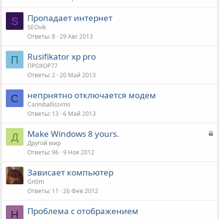
а
Пропадает интернет
S
SEOvik
Ответы
8
29 Авг 2013
Rusifikator xp pro
П
ПРОХОР77
Ответы
2
20 Май 2013
непрнятно отключается модем
C
Canniballissimo
Ответы
13
6 Май 2013
З
Make Windows 8 yours.
Д
а
Другой мир
Ответы
96
9 Ноя 2012
к
р
Зависает компьютер
ы
Gn0m
т
Ответы
11
26 Фев 2012
а
Проблема с отображением
Н