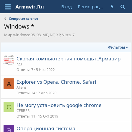
Вход
Регистрация
Computer science
Windows *
Мир windows: 95, 98, ME, NT, XP, Vista, 7
Фильтры
Скорая компьютерная помощь г.Армавир
r23
Ответы
7
5 Ноя 2022
Explorer vs Opera, Chrome, Safari
A
Aliens
Ответы
24
7 Апр 2020
Не могу установить google chrome
C
CERBER
Ответы
11
15 Окт 2019
Операционная система
Э