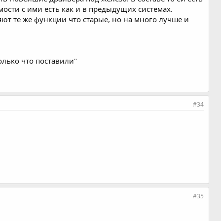
мости с ими есть как и в предыдущих системах.
ют те же функции что старые, но на много лучше и
олько что поставили"
#34
#35