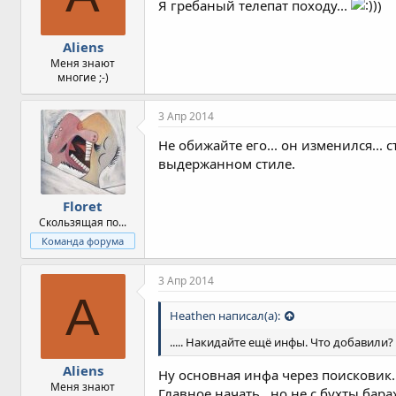
Я гребаный телепат походу...
)
и
:
Aliens
Меня знают
многие ;-)
3 Апр 2014
Не обижайте его... он изменился...
выдержанном стиле.
Floret
Скользящая по...
Команда форума
3 Апр 2014
A
Heathen написал(а):
..... Накидайте ещё инфы. Что добавили
Aliens
Ну основная инфа через поисковик..
Меня знают
Главное начать.. но не с бухты бар