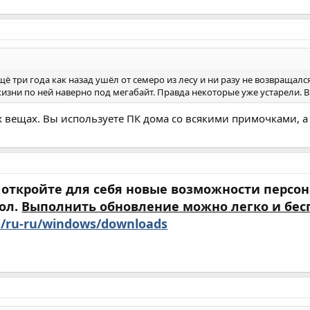
щё три года как назад ушёл от семеро из лесу и ни разу не возвращался
изни по ней наверно под мегабайт. Правда некоторые уже устарели. В
 вещах. Вы используете ПК дома со всякими примочками, а
и откройте для себя новые возможности перс
ол.
Выполнить обновление можно легко и бес
m/ru-ru/windows/downloads