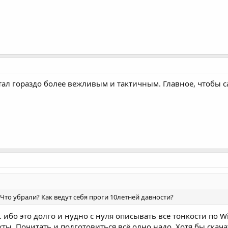
 стал гораздо более вежливым и тактичным. Главное, чтобы 
? Что убрали? Как ведут себя проги 10летней давности?
 ибо это долго и нудно с нуля описывать все тонкости по W
ахты. Почитать и подготовиться всё одно надо. Хотя бы скач