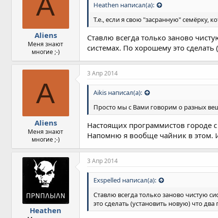
A
Heathen написал(а):
Т.е., если я свою "засранную" семёрку, к
Aliens
Ставлю всегда только заново чисту
Меня знают
системах. По хорошему это сделать (
многие ;-)
3 Апр 2014
A
Aikis написал(а):
Просто мы с Вами говорим о разных ве
Aliens
Настоящих программистов городе с 
Меня знают
Напомню я вообще чайник в этом. И
многие ;-)
3 Апр 2014
Exspelled написал(а):
Ставлю всегда только заново чистую си
это сделать (установить новую) что два п
Heathen