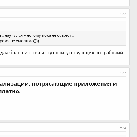
#22
 .. научился многому пока её освоил ..
ремя не умолимо))))
 для большинства из тут присутствующих это рабочий
#23
онализации, потрясающие приложения и
платно.
#24