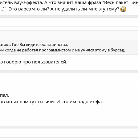
итель вау-эффекта. А что значит Ваша фраза "Весь пакет фи
..)". Это варез что-ли? А не удалить ли мне эту тему?
ток... Где Вы видите большинство.
и когда не работал программистом и не учился этому в бурсе)))
аз говорю про пользователей.
пал.
ков иных вам тут тысячи. И это им надо инфа.