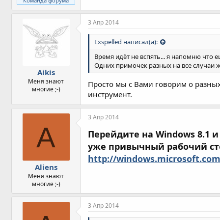
Команда форума
3 Апр 2014
Exspelled написал(а):
Время идёт не вспять... я напомню что е
Одних примочек разных на все случаи ж
Aikis
Меня знают
Просто мы с Вами говорим о разных
многие ;-)
инструмент.
3 Апр 2014
A
Перейдите на Windows 8.1 
уже привычный рабочий ст
http://windows.microsoft.co
Aliens
Меня знают
многие ;-)
3 Апр 2014