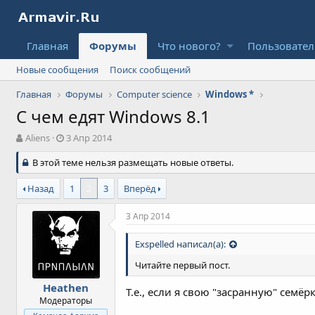
Главная
Форумы
Что нового?
Пользовате
Новые сообщения
Поиск сообщений
Главная
Форумы
Computer science
Windows *
С чем едят Windows 8.1
А
Д
Aliens
3 Апр 2014
в
а
т
В этой теме нельзя размещать новые ответы.
т
о
а
р
н
Назад
1
2
3
Вперёд
т
а
е
ч
3 Апр 2014
м
а
ы
л
Exspelled написал(а):
а
Читайте первый пост.
Heathen
Т.е., если я свою "засранную" семёрк
Модераторы