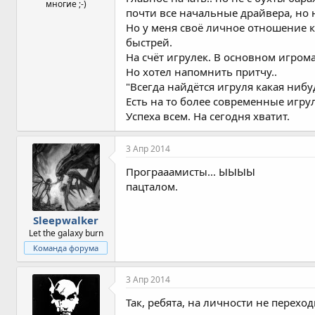
многие ;-)
почти все начальные драйвера, но н
Но у меня своё личное отношение к
быстрей.
На счёт игрулек. В основном игром
Но хотел напомнить притчу..
"Всегда найдётся игруля какая нибу
Есть на то более современные игру
Успеха всем. На сегодня хватит.
3 Апр 2014
Програаамисты... ЫЫЫЫ
пацталом.
Sleepwalker
Let the galaxy burn
Команда форума
3 Апр 2014
Так, ребята, на личности не переход