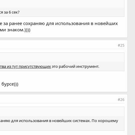
я за 6 сек?
чее за ранее сохраняю для использования в новейших
ми знаком.))))
#25
тва из тут присутствующих
это рабочий инструмент.
бурсе)))
#26
охраняю для использования в новейших системах. По хорошему