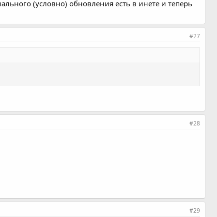
нального (условно) обновления есть в инете и теперь
#27
#28
#29