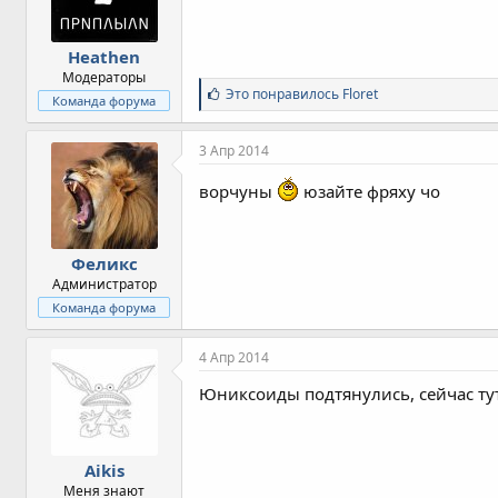
Heathen
Модераторы
С
Это понравилось
Floret
Команда форума
и
м
п
3 Апр 2014
а
т
ворчуны
юзайте фряху чо
и
и
:
Феликс
Администратор
Команда форума
4 Апр 2014
Юниксоиды подтянулись, сейчас тут
Aikis
Меня знают