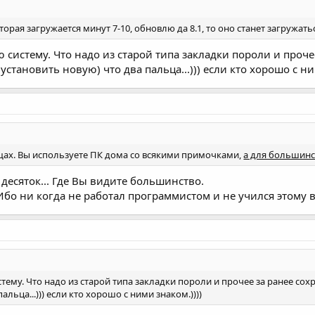
оторая загружается минут 7-10, обновлю да 8.1, то оно станет загружатьс
ю систему. Что надо из старой типа закладки пороли и про
установить новую) что два пальца...))) если кто хорошо с ни
щах. Вы используете ПК дома со всякими примочками,
а для большинс
десяток... Где Вы видите большинство.
бо ни когда не работал программистом и не учился этому в 
стему. Что надо из старой типа закладки пороли и прочее за ранее с
альца...))) если кто хорошо с ними знаком.))))