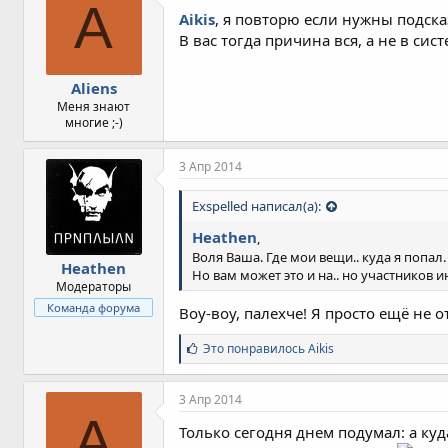
A
Aikis
, я повторю если нужны подска
В вас тогда причина вся, а не в сист
Aliens
Меня знают
многие ;-)
3 Апр 2014
Exspelled написал(а):
Heathen
,
Воля Ваша. Где мои вещи.. куда я попал.
Heathen
Но вам может это и на.. но участников и
Модераторы
Команда форума
Воу-воу, палехче! Я просто ещё не 
С
Это понравилось
Aikis
и
м
п
3 Апр 2014
а
A
т
Только сегодня днем подумал: а куда
и