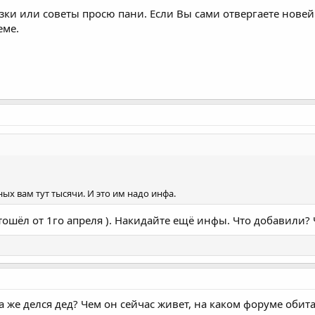
зки или советы просю пани. Если Вы сами отвергаете новей
еме.
ных вам тут тысячи. И это им надо инфа.
отошёл от 1го апреля ). Накидайте ещё инфы. Что добавили?
 же делся дед? Чем он сейчас живет, на каком форуме обитает