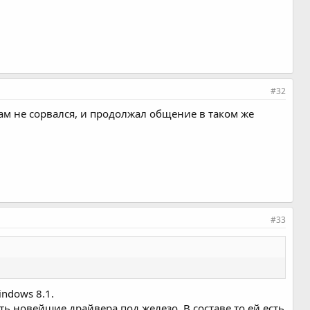
#32
сам не сорвался, и продолжал общение в таком же
#33
indows 8.1.
ать новейшие драйвера под железо. В составе то ей есть