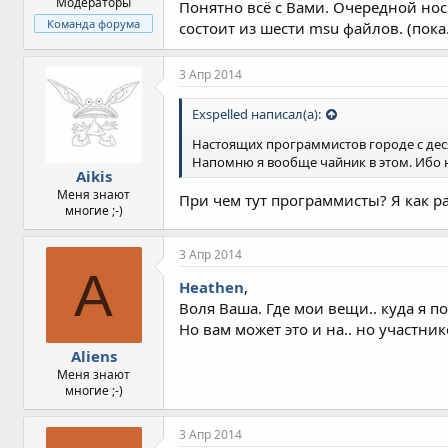
Модераторы
Понятно всё с Вами. Очередной нос
Команда форума
состоит из шести msu файлов. (пока.
3 Апр 2014
Exspelled написал(а):
Настоящих программистов городе с деся
Напомню я вообще чайник в этом. Ибо н
Aikis
Меня знают
При чем тут программисты? Я как р
многие ;-)
3 Апр 2014
A
Heathen
,
Воля Ваша. Где мои вещи.. куда я по
Но вам может это и на.. но участни
Aliens
Меня знают
многие ;-)
3 Апр 2014