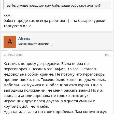
вы бы лучше поведали нам бабы ваши работают али нет?
кхм...
бабы ( вроде как всегда работают ) - на базаре курями
торгуют &#33;
Aliens
A
Меня знают многие ;-)
26 Июн 2009
#63
Кстати, к вопросу деградации. Была вчера на
переговорах. Снесли мозг нафиг, 3 часа. Осталась
недовольна собой крайне. Не потому что переговоры
прошли плохо, нет. Тяжело было конечно, два ушлых,
мобильных мужика и я, обленившаяся курва. Еще в
выгодном положении, не меня раскатывали.) Но я ж
сидела и анализировала не только этих двух,
играющих друг перед другом в &quot;я умный и
крутой&quot;, но и себя.
Нд..ставила галки на своих пробелах. Там конечно жук