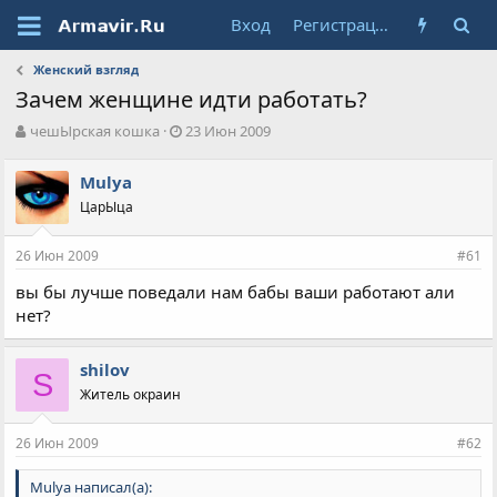
Вход
Регистрация
Женский взгляд
Зачем женщине идти работать?
А
Д
чешЫрская кошка
23 Июн 2009
в
а
т
т
Mulya
о
а
ЦарЫца
р
н
т
а
е
ч
26 Июн 2009
#61
м
а
ы
л
вы бы лучше поведали нам бабы ваши работают али
а
нет?
shilov
S
Житель окраин
26 Июн 2009
#62
Mulya написал(а):