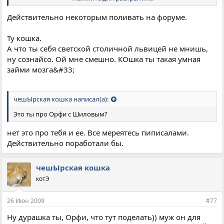
сложных задач является проявлением мужской сущности или
это проявление амбиций, беспокойного характера, ума?)
Действительно некоторым поливать на форуме.
Ту кошка.
А что ты себя светской столичной львицей не мнишь,
ну сознайсо. Ой мне смешно. КОшка ты такая умная
займи мозга&#33;
чешЫрская кошка написал(а):
Это ты про Орфи с Шиловым?
нет это про тебя и ее. Все мереятесь пиписалами.
Действительно поработали бы.
чешЫрская кошка
котЭ
26 Июн 2009
#77
Ну дурашка ты, Орфи, что тут поделать)) муж он для