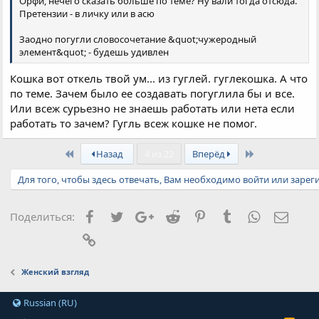
Орфи, нечего сказать больше по теме? Ну вали тогда отсюда.
Претензии - в личку или в асю
Заодно погугли словосочетание &quot;чужеродный
элемент&quot; - будешь удивлен
Кошка вот откель твой ум... из гуглей. гуглекошка. А что
по теме. Зачем было ее создавать погуглила бы и все.
Или всеж сурьезно не знаешь работать или нета если
работать то зачем? Гугль всеж кошке не помог.
First
Last
Назад
4 из 22
Вперёд
Для того, чтобы здесь отвечать, Вам необходимо войти или зарег
Facebook
Twitter
Google+
Reddit
Pinterest
Tumblr
WhatsApp
Элект
Поделиться:
Ссылка
Женский взгляд
Russian (RU)