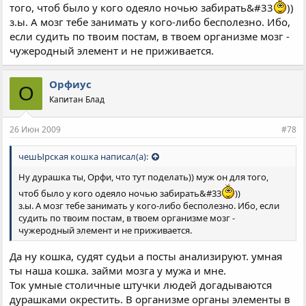
того, чтоб было у кого одеяло ночью забирать&#33
))
з.ы. А мозг тебе занимать у кого-либо бесполезно. Ибо,
если судить по твоим постам, в твоем организме мозг -
чужеродный элемент и не приживается.
Орфиус
О
Капитан Блад
26 Июн 2009
#78
чешЫрская кошка написал(а):
Ну дурашка ты, Орфи, что тут поделать)) муж он для того,
чтоб было у кого одеяло ночью забирать&#33
))
з.ы. А мозг тебе занимать у кого-либо бесполезно. Ибо, если
судить по твоим постам, в твоем организме мозг -
чужеродный элемент и не приживается.
Да ну кошка, судят судьи а посты анализируют. умная
ты наша кошка. займи мозга у мужа и мне.
Ток умные столичные штучки людей догадываются
дурашками окрестить. В организме органы элементы в