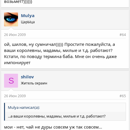
возьмет?))))))
Mulya
ЦарЫца
26 Июн 2009
#64
ой, шилов, ну сумничал))))) Простите пожалуйста, а
ваши королевны, мадамы, милые и т.д. работают?
Кстати, по поводу термина баба. Мне он очень даже
импонирует
shilov
S
Житель окраин
26 Июн 2009
#65
Mulya написал(а):
...а ваши королевны, мадамы, милые и т.д. работают?
мои - нет, чай не дуры совсем уж так совсем...