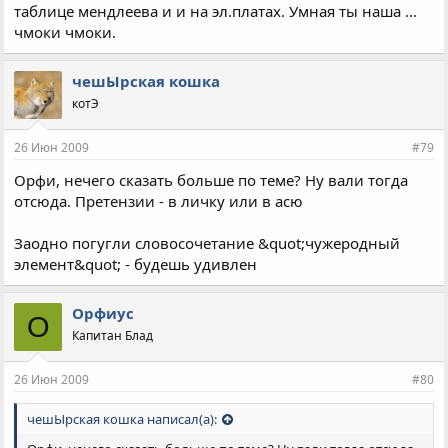
таблице мендлеева и и на эл.платах. Умная ты наша ...
чмоки чмоки.
чешЫрская кошка
котЭ
26 Июн 2009
#79
Орфи, нечего сказать больше по теме? Ну вали тогда
отсюда. Претензии - в личку или в асю
Заодно погугли словосочетание &quot;чужеродный
элемент&quot; - будешь удивлен
Орфиус
О
Капитан Блад
26 Июн 2009
#80
чешЫрская кошка написал(а):