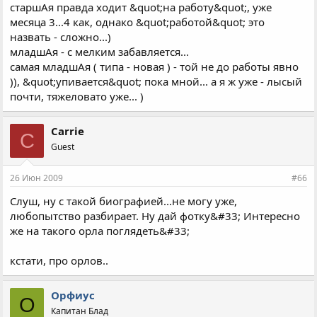
старшАя правда ходит &quot;на работу&quot;, уже
месяца 3...4 как, однако &quot;работой&quot; это
назвать - сложно...)
младшАя - с мелким забавляется...
самая младшАя ( типа - новая ) - той не до работы явно
)), &quot;упивается&quot; пока мной... а я ж уже - лысый
почти, тяжеловато уже... )
Carrie
C
Guest
26 Июн 2009
#66
Слуш, ну с такой биографией...не могу уже,
любопытство разбирает. Ну дай фотку&#33; Интересно
же на такого орла поглядеть&#33;
кстати, про орлов..
Орфиус
О
Капитан Блад