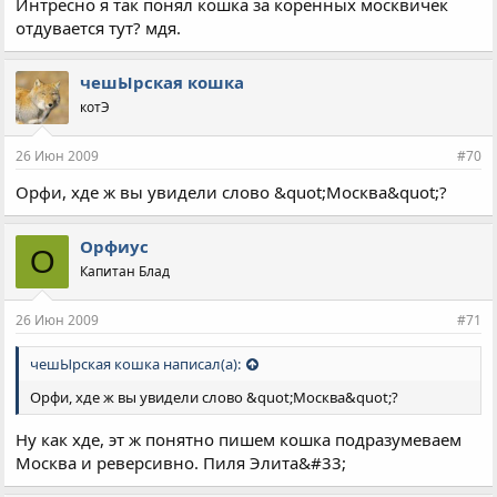
Интресно я так понял кошка за коренных москвичек
отдувается тут? мдя.
чешЫрская кошка
котЭ
26 Июн 2009
#70
Орфи, хде ж вы увидели слово &quot;Москва&quot;?
Орфиус
О
Капитан Блад
26 Июн 2009
#71
чешЫрская кошка написал(а):
Орфи, хде ж вы увидели слово &quot;Москва&quot;?
Ну как хде, эт ж понятно пишем кошка подразумеваем
Москва и реверсивно. Пиля Элита&#33;