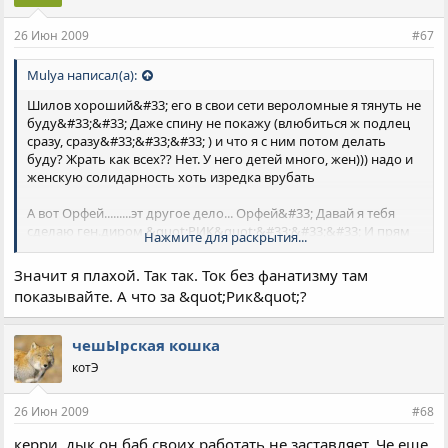
26 Июн 2009
#67
Mulya написал(а):
Шилов хороший&#33; его в свои сети вероломные я тянуть не
буду&#33;&#33; Даже спину не покажу (влюбиться ж подлец
сразу, сразу&#33;&#33;&#33; ) и что я с ним потом делать
буду? Жрать как всех?? Нет. У него детей много, жен))) надо и
женскую солидарность хоть изредка врубать
А вот Орфей.........эт другое дело... Орфей&#33; Давай я тебя
сделаю ген.диром &quot;РИК&quot;&#33;&#33;&#33; И прям
Нажмите для раскрытия...
на деле докажу какие красивые бабы могут быть суки
Значит я плахой. Так так. Ток без фанатизму там
показывайте. А что за &quot;Рик&quot;?
чешЫрская кошка
котЭ
26 Июн 2009
#68
керри, дык он баб своих работать не заставляет. Че еще