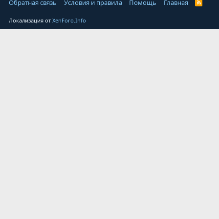
Обратная связь
Условия и правила
Помощь
Главная
Локализация от
XenForo.Info