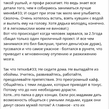
такой ушлый, и профи раскатает. Но ведь знает все
детали того, чем я собираюсь заниматься лучше
меня&#33; И сидит при этом так мило мне улыбается.
Сволочь. Очень хотелось встать, взять кувшин с водой
и вылить ему на голову. Хотя дядька молодец, конечно.
И в легкомыслии моем не виноват.)
Вот что происходит когда человек зарвался, за 2.5года
сбацал только один приличный проект. И все чем
занимался это бил баклуши, тратил деньги(как дурак),
тусовался и что самое ужасное - болтался в рунете, что
приводит к мгновенному отупению и разжижению
мозга.
Так что тетки&#33; Не сидите дома. Не выпадайте из
обоймы. Учитесь, развивайтесь, работайте,
преодолевайте препятствия. Это преогромный кайф.
Общайтесь с теми людьми, которые приводят в тонус.
Потому что до них необходимо дорасти.
Хотя...это палка о двух концах. Ежли рос.мадамам дать
возможность общаться с умными людьми, кудаж они
денут своих мужей потом? А главное - кто их