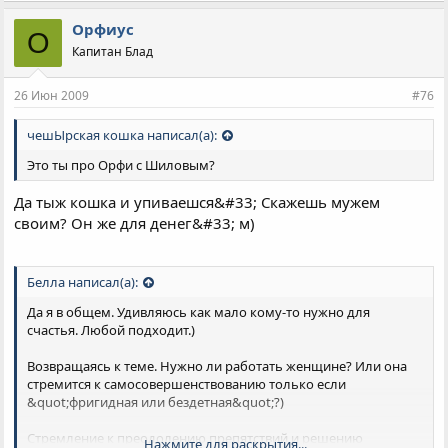
Орфиус
О
Капитан Блад
26 Июн 2009
#76
чешЫрская кошка написал(а):
Это ты про Орфи с Шиловым?
Да тыж кошка и упиваешся&#33; Скажешь мужем
своим? Он же для денег&#33; м)
Белла написал(а):
Да я в общем. Удивляюсь как мало кому-то нужно для
счастья. Любой подходит.)
Возвращаясь к теме. Нужно ли работать женщине? Или она
стремится к самосовершенствованию только если
&quot;фригидная или бездетная&quot;?)
Стремление к преодолению препятствий и решению
Нажмите для раскрытия...