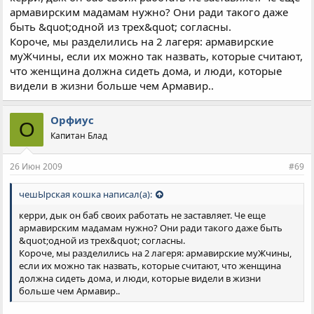
армавирским мадамам нужно? Они ради такого даже
быть &quot;одной из трех&quot; согласны.
Короче, мы разделились на 2 лагеря: армавирские
муЖчины, если их можно так назвать, которые считают,
что женщина должна сидеть дома, и люди, которые
видели в жизни больше чем Армавир..
Орфиус
О
Капитан Блад
26 Июн 2009
#69
чешЫрская кошка написал(а):
керри, дык он баб своих работать не заставляет. Че еще
армавирским мадамам нужно? Они ради такого даже быть
&quot;одной из трех&quot; согласны.
Короче, мы разделились на 2 лагеря: армавирские муЖчины,
если их можно так назвать, которые считают, что женщина
должна сидеть дома, и люди, которые видели в жизни
больше чем Армавир..