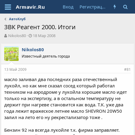
Вход
Регистрация
АвтоКлуб
ЗВК Реагент 2000. Итоги
А
Д
Nikolos80
18 Мар 2008
в
а
т
т
Nikolos80
о
а
Известный деятель города
р
н
т
а
е
ч
13 Май 2009
#81
м
а
ы
л
масло заливал два последних раза отечественный
а
лукойл, но как мне сказал сосед который работал
техником на аэродроме у лукойла хорошее масло идет
только на экспертизу, а в остальном температуру не
держит при нагреве становится как вода. Т.К. уже два
года лежит вражеское летнее масло SHEVRON 20W50
залил на лето его ну рекрестализатор тоже .
Бензин 92 на всегда лукойле т.к. фирма заправляет.