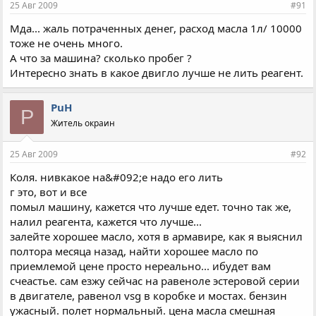
25 Авг 2009
#91
Мда... жаль потраченных денег, расход масла 1л/ 10000
тоже не очень много.
А что за машина? сколько пробег ?
Интересно знать в какое двигло лучше не лить реагент.
PuH
P
Житель окраин
25 Авг 2009
#92
Коля. нивкакое на&#092;е надо его лить
г это, вот и все
помыл машину, кажется что лучше едет. точно так же,
налил реагента, кажется что лучше...
залейте хорошее масло, хотя в армавире, как я выяснил
полтора месяца назад, найти хорошее масло по
приемлемой цене просто нереально... ибудет вам
счеастье. сам езжу сейчас на равеноле эстеровой серии
в двигателе, равенол vsg в коробке и мостах. бензин
ужасный. полет нормальный. цена масла смешная