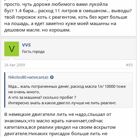
просто. чуть дороже любимого вами лукойла
буст 1.4 бара... расход 11 литров в смешаном... выводы?
твой пирожок хоть с реагентом, хоть без жрет больше
на лошадь, а едет заметно хуже моей машины на
дешовом масле. но хорошем.
VVS
V
Гость города
26 Авг 2009
#93
Nikolos80 написал(а):
Мда... жаль потраченных денег, расход масла 1л/ 10000 тоже
не очень много.
А что за машина? сколько пробег ?
Интересно знать в какое двигло лучше не лить реагент.
В немецкие двигатели лить не надо,слышал от
знакомых,что масло жрать начинает,сейчас
капиталка,все реалии увидел на своем вскрытом
двигателе.Никаких присадок больше лить не