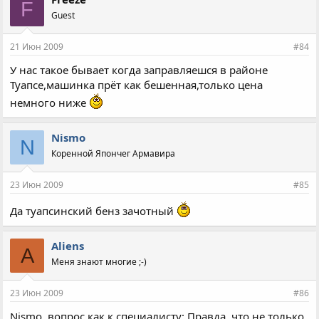
F
Guest
21 Июн 2009
#84
У нас такое бывает когда заправляешся в районе
Туапсе,машинка прёт как бешенная,только цена
немного ниже
Nismo
N
Коренной Япончег Армавира
23 Июн 2009
#85
Да туапсинский бенз зачотный
Aliens
A
Меня знают многие ;-)
23 Июн 2009
#86
Nismo, вопрос как к специалисту: Правда, что не только