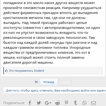
попадании в это масло каких других веществ может
произойти неизвестная реакция. Например ухудшиться
действие фирменных присадок вплоть до выпадения
кристалликов металла там, где они не должны
выпадать. Над темой присадок работают целые
институты совместно с автопроизводителями, не один
из них не упустит возможность внедрить что-то
революционное в свою заводскую технологию. Там
бьются над каждой долей секунды при разгоне и над
каждым граммом экономии топлива. Инородные
вещества от предприимчивых химиков, это кот в
мешке, который может стоить полной замены
двигателя дорогой машины.
С
Это понравилось
Student
и
м
First
п
Назад
5 из 5
а
т
Для того, чтобы здесь отвечать, Вам необходимо войти или зарег
и
и
:
Facebook
Twitter
Google+
Reddit
Pinterest
Tumblr
WhatsApp
Элект
Поделиться: