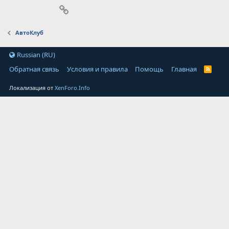
Ссылка
АвтоКлуб
Russian (RU)
Обратная связь
Условия и правила
Помощь
Главная
Локализация от
XenForo.Info