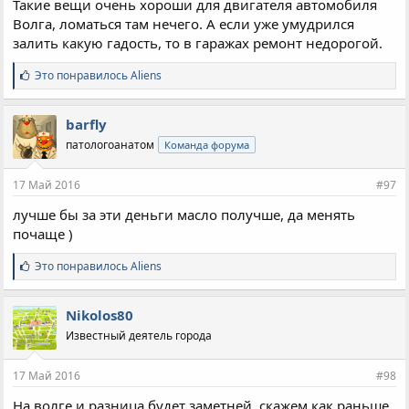
Такие вещи очень хороши для двигателя автомобиля
Волга, ломаться там нечего. А если уже умудрился
залить какую гадость, то в гаражах ремонт недорогой.
С
Это понравилось
Aliens
и
м
п
barfly
а
патологоанатом
Команда форума
т
и
и
17 Май 2016
#97
:
лучше бы за эти деньги масло получше, да менять
почаще )
С
Это понравилось
Aliens
и
м
п
Nikolos80
а
Известный деятель города
т
и
и
17 Май 2016
#98
:
На волге и разница будет заметней, скажем как раньше