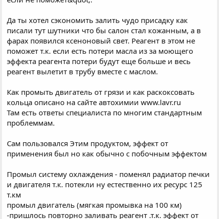
Да ты хотел сэкономить залить чудо присадку как
писали тут шутники что бы салон стал кожанным, а в
фарах появился ксеноновый свет. Реагент в этом не
поможет т.к. если есть потери масла из за моющего
эффекта реагента потери будут еще больше и весь
реагент вылетит в трубу вместе с маслом.
Как промыть двигатель от грязи и как раскоксовать
кольца описано на сайте автохимии www.lavr.ru
Там есть ответы специалиста по многим стандартным
проблеммам.
Сам пользовался Этим продуктом, эффект от
применения был но как обычно с побочным эффектом
Промыл систему охлаждения - поменял радиатор печки
и двигателя т.к. потекли ну естественно их ресурс 125
т.км
промыл двигатель (мягкая промывка на 100 км)
-пришлось повторно заливать реагент .т.к. эффект от