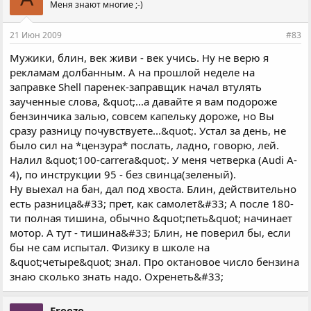
Меня знают многие ;-)
21 Июн 2009
#83
Мужики, блин, век живи - век учись. Ну не верю я
рекламам долбанным. А на прошлой неделе на
заправке Shell паренек-заправщик начал втулять
заученные слова, &quot;...а давайте я вам подороже
бензинчика залью, совсем капельку дороже, но Вы
сразу разницу почувствуете...&quot;. Устал за день, не
было сил на *цензура* послать, ладно, говорю, лей.
Налил &quot;100-carrera&quot;. У меня четверка (Audi A-
4), по инструкции 95 - без свинца(зеленый).
Ну выехал на бан, дал под хвоста. Блин, действительно
есть разница&#33; прет, как самолет&#33; А после 180-
ти полная тишина, обычно &quot;петь&quot; начинает
мотор. А тут - тишина&#33; Блин, не поверил бы, если
бы не сам испытал. Физику в школе на
&quot;четыре&quot; знал. Про октановое число бензина
знаю сколько знать надо. Охренеть&#33;
Freeze