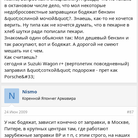
в октановом числе дело, что мол некоторые
недобросовестные заправщики бодяжат бензин
&quot;ослиной мочой&quot;?. Знаешь, как-то не хочется
верить. Ну типа как не хочется думать, что в пекарне в
хлеб шутки ради пописали пекари.
Знакомый один обьяснял так: Мол дешевый бензин и
так раскупают, вот и бодяжат. А дорогой не смеют
мешать ни с чем.
Как считаешь?
сегодня и Suzuki Wagon r+ (вертолетик повседневный)
заправил &quot;соткой&quot; подороже - прет как
Porsche&#33;
Nismo
N
Коренной Япончег Армавира
24 Июн 2009
#87
У нас бодяжат, зависит конечно от заправки, в Москве,
Питере, в крупных центрах там, где работают
зарубежные заправки BP и т п, с этим строго, на наших