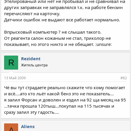
Этелированый или нет не пробывал и не сравнивал на
других заправках не заправлялся т.к. на работе бензин
перечисляют на карточку.
Датчики ошибок не выдают все работает нормально.
Впрысковый компьютер ? не слышал такого.
От реагента салон кожаным не стал, триколор не
показывает, но этого никто и не обещает. :unsure:
Rezident
R
Житель центра
13 Май 2009
#82
Чё вы тут страдаете реально скажите что кому помогает
и всё....ато кто льёт какой бенз это не показатель...
я залил Форсан и доволен и ездил на 92 ща месяц на 95
...тачка прошла 120тыш...покупал на 115 тысячах и
сразу залил эту гадость....
Aliens
A