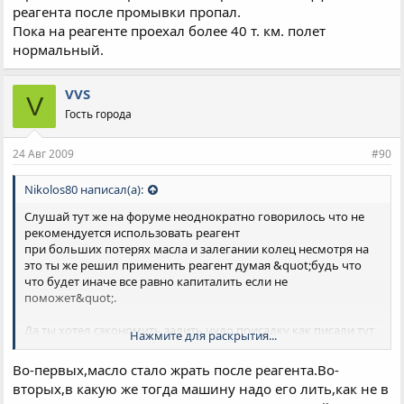
реагента после промывки пропал.
Пока на реагенте проехал более 40 т. км. полет
нормальный.
VVS
V
Гость города
24 Авг 2009
#90
Nikolos80 написал(а):
Слушай тут же на форуме неоднократно говорилось что не
рекомендуется использовать реагент
при больших потерях масла и залегании колец несмотря на
это ты же решил применить реагент думая &quot;будь что
что будет иначе все равно капиталить если не
поможет&quot;.
Да ты хотел сэкономить залить чудо присадку как писали тут
Нажмите для раскрытия...
шутники что бы салон стал кожанным, а в фарах появился
ксеноновый свет. Реагент в этом не поможет т.к. если есть
Во-первых,масло стало жрать после реагента.Во-
потери масла из за моющего эффекта реагента потери будут
вторых,в какую же тогда машину надо его лить,как не в
еще больше и весь реагент вылетит в трубу вместе с маслом.