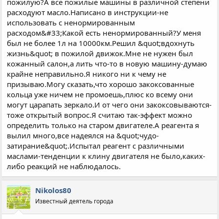
пожилую?А все пожилые машины в различной степени
расходуют масло.Написано в инструкции-не
Как промыть двигатель от грязи и как раскоксовать кольца
описано на сайте автохимии www.lavr.ru
использовать с ненормированным
Там есть ответы специалиста по многим стандартным
расходом&#33;Какой есть ненормированный?У меня
проблеммам.
был не более 1л на 10000км.Решил &quot;вдохнуть
жизнь&quot; в пожилой движок.Мне не нужен был
Сам пользовался Этим продуктом, эффект от применения был
кожанный салон,а лить что-то в новую машину-думаю
но как обычно с побочным эффектом
крайне неправильно.Я никого ни к чему не
Промыл систему охлаждения - поменял радиатор печки и
призываю.Могу сказать,что хорошо закоксованные
двигателя т.к. потекли ну естественно их ресурс 125 т.км
кольца уже ничем не промоешь,плюс ко всему они
промыл двигатель (мягкая промывка на 100 км) -пришлось
могут царапать зеркало.И от чего они закоксовываются-
повторно заливать реагент .т.к. эффект от реагента после
тоже открытый вопрос.Я считаю так-эффект можно
промывки пропал.
определить только на старом двигателе.А реагента я
Пока на реагенте проехал более 40 т. км. полет нормальный.
вылил много,все надеялся на &quot;чудо-
затирание&quot;.Испытал реагент с различными
маслами-тенденции к клину двигателя не было,каких-
либо реакций не наблюдалось.
Nikolos80
Известный деятель города