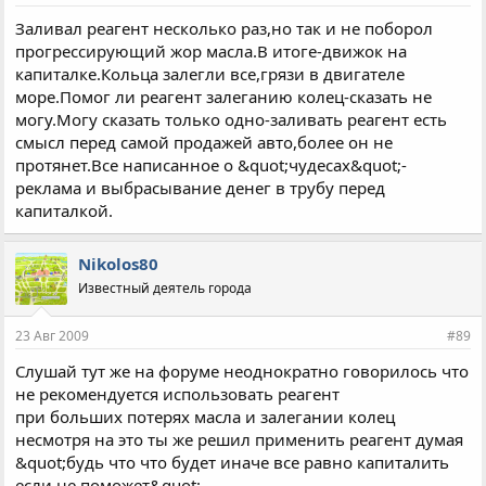
Заливал реагент несколько раз,но так и не поборол
прогрессирующий жор масла.В итоге-движок на
капиталке.Кольца залегли все,грязи в двигателе
море.Помог ли реагент залеганию колец-сказать не
могу.Могу сказать только одно-заливать реагент есть
смысл перед самой продажей авто,более он не
протянет.Все написанное о &quot;чудесах&quot;-
реклама и выбрасывание денег в трубу перед
капиталкой.
Nikolos80
Известный деятель города
23 Авг 2009
#89
Слушай тут же на форуме неоднократно говорилось что
не рекомендуется использовать реагент
при больших потерях масла и залегании колец
несмотря на это ты же решил применить реагент думая
&quot;будь что что будет иначе все равно капиталить
если не поможет&quot;.