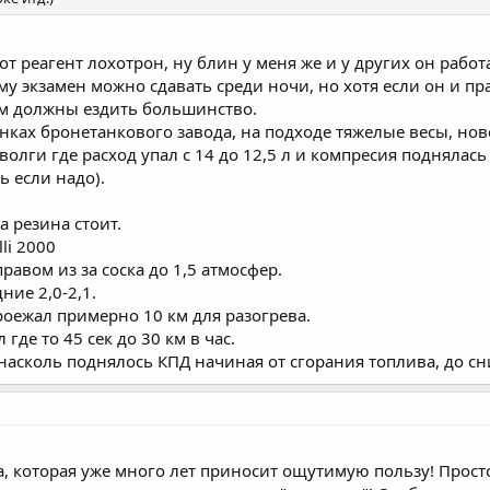
тот реагент лохотрон, ну блин у меня же и у других он рабо
ему экзамен можно сдавать среди ночи, но хотя если он и пр
ем должны ездить большинство.
станках бронетанкового завода, на подходе тяжелые весы,
волги где расход упал с 14 до 12,5 л и компресия поднялась с
 если надо).
а резина стоит.
li 2000
авом из за соска до 1,5 атмосфер.
ние 2,0-2,1.
роежал примерно 10 км для разогрева.
где то 45 сек до 30 км в час.
насколь поднялось КПД начиная от сгорания топлива, до сн
ка, которая уже много лет приносит ощутимую пользу! Прост