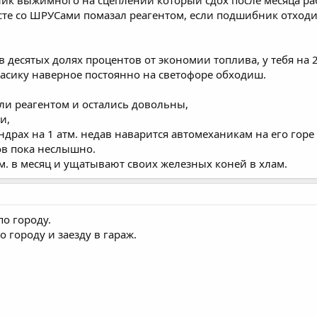
 со ШРУСами помазал реагентом, если подшибник отходит м
 в десятых долях процентов от экономии топлива, у тебя на
класику наверное постоянно на светофоре обходиш.
али реагентом и остались довольны,
и,
драх на 1 атм. недав наварится автомеханикам на его горе 
ов пока неслышно.
. в месяц и ущатывают своих железных коней в хлам.
по городу.
 городу и заезду в гараж.