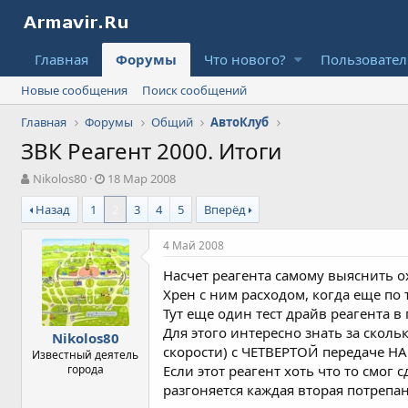
Главная
Форумы
Что нового?
Пользовате
Новые сообщения
Поиск сообщений
Главная
Форумы
Общий
АвтоКлуб
ЗВК Реагент 2000. Итоги
А
Д
Nikolos80
18 Мар 2008
в
а
Назад
1
2
3
4
5
Вперёд
т
т
о
а
р
н
4 Май 2008
т
а
Насчет реагента самому выяснить ох
е
ч
м
а
Хрен с ним расходом, когда еще по 
ы
л
Тут еще один тест драйв реагента 
а
Для этого интересно знать за сколь
Nikolos80
скорости) с ЧЕТВЕРТОЙ передаче НА
Известный деятель
города
Если этот реагент хоть что то смог
разгоняется каждая вторая потрепан