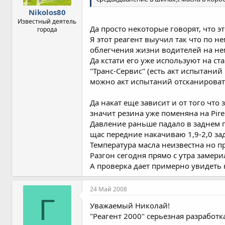
Nikolos80
Известный деятель
Да просто некоторые говорят, что э
города
Я этот реагент выучил так что по н
облегчения жизни водителей на н
Да кстати его уже используют на 
"Транс-Сервис" (есть акт испытаний 
можно акт испытаний отсканировать
Да накат еще зависит и от того что з
значит резина уже поменяна на Pirel
Давление раньше падало в заднем пр
щас передние накачиваю 1,9-2,0 зад
Температура масла неизвестна но п
Разгон сегодня прямо с утра замерил 
А проверка дает примерно увидеть 
24 Май 2008
Г
Уважаемый Николай!
"Реагент 2000" серьезная разработ