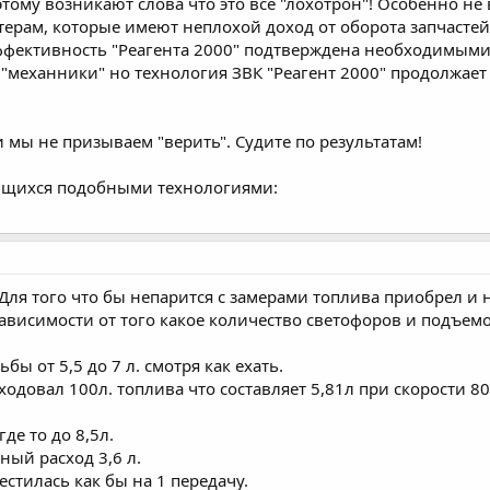
этому возникают слова что это все "лохотрон"! Особенно 
ерам, которые имеют неплохой доход от оборота запчастей
ффективность "Реагента 2000" подтверждена необходимыми
 "механники" но технология ЗВК "Реагент 2000" продолжает 
я и мы не призываем "верить". Судите по результатам!
ющихся подобными технологиями:
. Для того что бы непарится с замерами топлива приобрел и
в зависимости от того какое количество светофоров и подъем
бы от 5,5 до 7 л. смотря как ехать.
сходовал 100л. топлива что составляет 5,81л при скорости 
де то до 8,5л.
ный расход 3,6 л.
тилась как бы на 1 передачу.