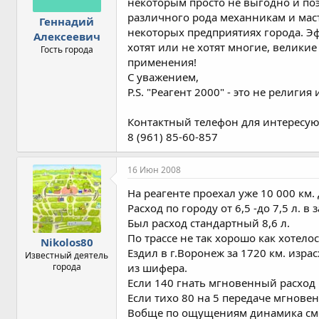
некоторым просто не выгодно и по
различного рода механникам и маст
Геннадий
некоторых предприятиях города. Э
Алексеевич
хотят или не хотят многие, великие
Гость города
применения!
С уважением,
P.S. "Реагент 2000" - это не религи
Контактный телефон для интересу
8 (961) 85-60-857
16 Июн 2008
На реагенте проехал уже 10 000 км
Расход по городу от 6,5 -до 7,5 л. 
Был расход стандартный 8,6 л.
По трассе не так хорошо как хотелось
Nikolos80
Ездил в г.Воронеж за 1720 км. изра
Известный деятель
города
из шифера.
Если 140 гнать мгновенный расход г
Если тихо 80 на 5 передаче мгновен
Вобще по ощущениям динамика смес