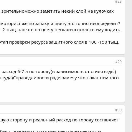
#28
 и зрительноможно заметить некий слой на кулочках
 моторист же по запаху и цвету это точно неопределит?
-2 тыщ. так что по цвету нескажеш сколько ему ходить.
этап проверки ресурса защитного слоя в 100 -150 тыщ.
#29
расход 6-7 л по городу(в зависимость от стиля езды)
 и туда)Справедливости ради замечу что накат немного
#30
ую сторону и реальный расход по городу составляет
ы, (вот такие у нас запчасти из пластилина).