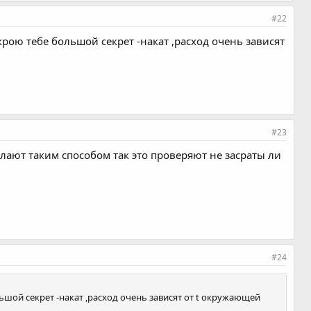
#22
крою тебе большой секрет -накат ,расход очень зависят
#23
елают таким способом так это проверяют не засраты ли
#24
ьшой секрет -накат ,расход очень зависят от t окружающей