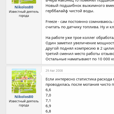
Новый подшибнок выжимного вместе
Nikolos80
герббалайф чистой воды.
Известный деятель
города
Freeze - сам постоянно сомниваюсь
считать по датчику топлива. Ну и 
На работе уже трое коллег обработ
Один заметил увеличение мощност
другой поднял компресию в 2 цилин
третий сменил место работы отзыв
Остальные наматывают по 10 000 км
29 Авг 2008
Если интересно статистика расхода 
проводилась после мотания чисто по
6,6
7,0
Nikolos80
7,1
Известный деятель
города
6,9
6,8