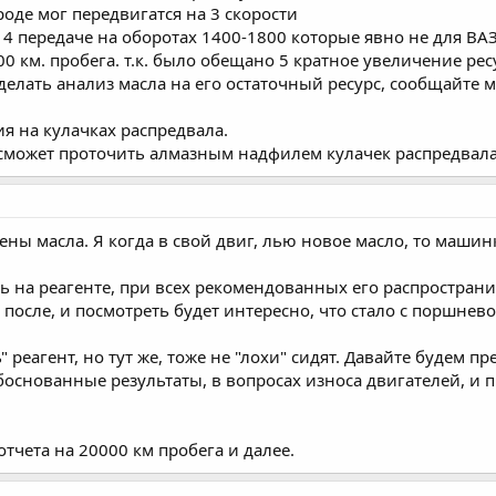
ороде мог передвигатся на 3 скорости
4 передаче на оборотах 1400-1800 которые явно не для ВА
 км. пробега. т.к. было обещано 5 кратное увеличение рес
 сделать анализ масла на его остаточный ресурс, сообщайте
ия на кулачках распредвала.
 сможет проточить алмазным надфилем кулачек распредва
ены масла. Я когда в свой двиг, лью новое масло, то машинк
дь на реагенте, при всех рекомендованных его распространит
от после, и посмотреть будет интересно, что стало с поршнево
ть" реагент, но тут же, тоже не "лохи" сидят. Давайте будем
боснованные результаты, в вопросах износа двигателей, и п
отчета на 20000 км пробега и далее.