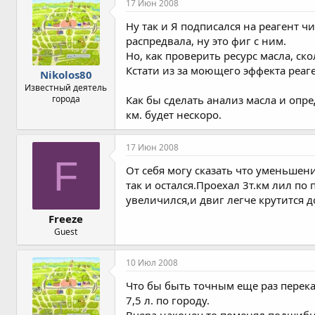
17 Июн 2008
Ну так и Я подписался на реагент 
распредвала, ну это фиг с ним.
Но, как проверить ресурс масла, ск
Кстати из за моющего эффекта реаге
Nikolos80
Известный деятель
города
Как бы сделать анализ масла и опре
км. будет нескоро.
17 Июн 2008
F
От себя могу сказать что уменьшени
так и остался.Проехал 3т.км лил по
увеличился,и двиг легче крутится 
Freeze
Guest
10 Июл 2008
Что бы быть точным еще раз перек
7,5 л. по городу.
Вчера наконец то поменял подшибни