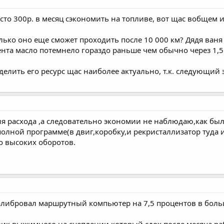
чисто 300р. в месяц сэкономить на топливе, вот щас вобщем
олько оно еще сможет проходить после 10 000 км? Дядя ваня
нта масло потемнело гораздо раньше чем обычно через 1,5 
делить его ресурс щас наиболее актуально, т.к. следующий 
я расхода ,а следовательно экономии не наблюдаю,как был 
 полной программе(в двиг,коробку,и рекристаллизатор туда
до высоких оборотов.
алибровал маршрутный компьютер на 7,5 процентов в больш
к выжимного на сцеплении который сдох после месяца работ