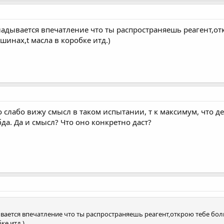
ладывается впечатление что ты распространяешь реагент,от
шинах,t масла в коробке итд.)
о слабо вижу смысл в таком испытании, т к максимум, что д
да. Да и смысл? Что оно конкретно даст?
ывается впечатление что ты распространяешь реагент,открою тебе бол
ке итд.)