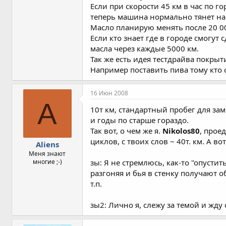
Если при скорости 45 км в час по г
теперь машина нормально тянет на 
Масло планирую менять после 20 000
Если кто знает где в городе смогут
масла через каждые 5000 км.
Так же есть идея тестдрайва покрыт
Например поставить пива тому кто
16 Июн 2008
A
10т км, стандартный пробег для зам
и годы по старше гораздо.
Так вот, о чем же я.
Nikolos80
, прое
циклов, с твоих слов ~ 40т. км. А в
Aliens
Меня знают
многие ;-)
зы: Я не стремлюсь, как-то "опусти
разгоняя и бья в стенку получают о
т.п.
зы2: Лично я, слежу за темой и жду 