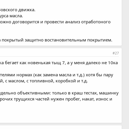
Зовского движка.
урса масла.
 можно договорится и провести анализ отработоного
ла покрытый защитно востановительным покрытием.
#27
а бегает как новенькая тыщ 7, а у меня далеко не 10ка
елями нормах (как замена масла и т.д.) хотя бы пару
й, с маслом, с топливной, коробкой и т.д.
 предельно объективными: только в краш тестах, машинку
рочих трущихся частей нужен пробег, накат, износ и