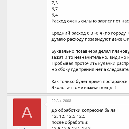
7,3
6,7
6,4
Расход очень сильно зависит от на
Средний расход 6,3 -6,4 (по городу 
Думаю расходу позавидуют даже О
Буквально позавчера делал планову
зажат и то незначительно. видимо и
Пробывал проточить кулачки распр
но сбоку где трения нет а следова
Как только будет время постараюсь
Экология тоже важная вещь !!
29 Авг 2008
A
До обработки копрессия была:
12, 12, 12,5 12,5
после обработки:
12,8 12,8 13,5 13,3