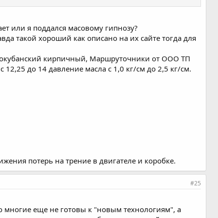
тает или я поддался масовому гипнозу?
авда такой хороший как описано на их сайте тогда для
 новокубанский кирпичный, Маршруточники от ООО ТП
 12,25 до 14 давление масла с 1,0 кг/см до 2,5 кг/см.
ижения потерь на трение в двигателе и коробке.
#25
о многие еще не готовы к "новым технологиям", а