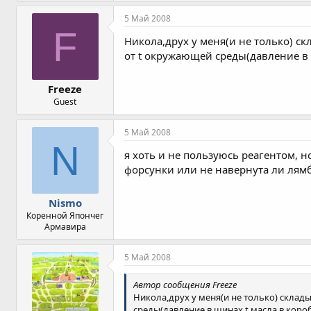
5 Май 2008
F
Никола,друх у меня(и не только) ск
от t окружающей среды(давление в 
Freeze
Guest
5 Май 2008
N
я хоть и не пользуюсь реагентом, н
форсунки или не навернута ли лямб
Nismo
Коренной Япончег
Армавира
5 Май 2008
Автор сообщения Freeze
Никола,друх у меня(и не только) склад
среды(давление в шинах,t масла в короб