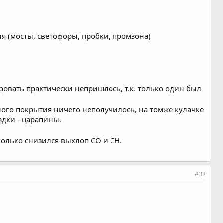
я (мосты, светофоры, пробки, промзона)
ровать практически непришлось, т.к. только один был
ого покрытия ничего неполучилось, на томже кулачке
здки - царапины.
колько снизился выхлоп СО и СН.
#32