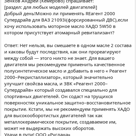
Зенков Андрей (Кемерово) спрашивает:
[раздел: для любых моделей двигателей]
Добрый день!Можно ли применять REагент 2000
Супердрайв для ВАЗ 21093i(форсированный ДВС),если
хочу использовать моторное масло ХАДО 5W50 в
котором присутствует атомарный ревитализант?
Ответ: Нет нельзя, вы смешаете в одном масле 2 состава
и каковы будут последствия, как они прореагируют
между собой — этого никто не знает. Для вашего
двигателя мы рекомендуем применить качественное
полусинтетическое масло и добавить в него « Реагент
2000–Рекристаллизатор», который значительно
улучшит свойсва масла, и ЗВК «Реагент 2000–
Супердрайв» который создавался специально для
спортивных двигетелей. Он содаст на трущихся
поверхностях уникальное защитно–восстановительное
покрытие. Кстати, мы не рекомендуем применять ХАДО
для высокооборотистых двигателей так как
металлокерамическое покрытие, создаваемое им,
может не выдержать высоких оборотов.
Удачи в пути! ООО «Руслана»