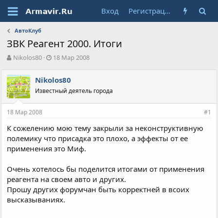
Вход
Регистрация
АвтоКлуб
ЗВК Реагент 2000. Итоги
А
Д
Nikolos80
18 Мар 2008
в
а
т
т
Nikolos80
о
а
Известный деятель города
р
н
т
а
е
ч
18 Мар 2008
#1
м
а
ы
л
К сожелению мою тему закрыли за неконструктивную
а
полемику что присадка это плохо, а эффекты от ее
применения это Миф.
Очень хотелось бы поделится итогами от применения
реагента на своем авто и других.
Прошу других форумчан быть корректней в всоих
высказываниях.