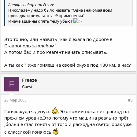
Автор сообщения Freeze
Никола,тему надо было назвать "Одна знакомая всем
присадка и результаты её применения"
Иначе админы опять тему убьют
Это точно, или назвать "как я ехала по дороге в
Ставрополь за хлебом".
А потом бах и про Реагент начать описывать.
А ты как ? Уже гоняеш на своей окухе под 180 км. в час?
Freeze
F
Guest
20 Мар 2008
#8
Гоняю,куда я денусь
, Экономии пока нет ,расход на
прежнем уровне.Это потому что машина реально прёт
,больше стал гонять от того и расход,на светофорах уже
с классикой гоняюсь