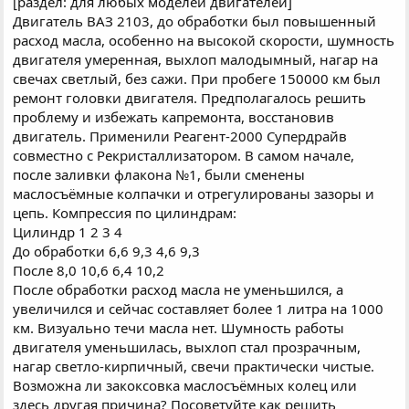
[раздел: для любых моделей двигателей]
Двигатель ВАЗ 2103, до обработки был повышенный
расход масла, особенно на высокой скорости, шумность
двигателя умеренная, выхлоп малодымный, нагар на
свечах светлый, без сажи. При пробеге 150000 км был
ремонт головки двигателя. Предполагалось решить
проблему и избежать капремонта, восстановив
двигатель. Применили Реагент-2000 Супердрайв
совместно с Рекристаллизатором. В самом начале,
после заливки флакона №1, были сменены
маслосъёмные колпачки и отрегулированы зазоры и
цепь. Компрессия по цилиндрам:
Цилиндр 1 2 3 4
До обработки 6,6 9,3 4,6 9,3
После 8,0 10,6 6,4 10,2
После обработки расход масла не уменьшился, а
увеличился и сейчас составляет более 1 литра на 1000
км. Визуально течи масла нет. Шумность работы
двигателя уменьшилась, выхлоп стал прозрачным,
нагар светло-кирпичный, свечи практически чистые.
Возможна ли закоксовка маслосъёмных колец или
здесь другая причина? Посоветуйте как решить