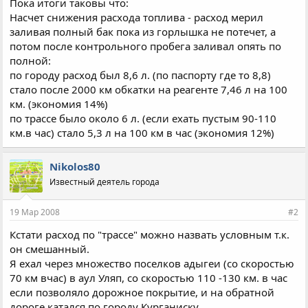
Пока итоги таковы что:
Насчет снижения расхода топлива - расход мерил
заливая полный бак пока из горлышка не потечет, а
потом после контрольного пробега заливал опять по
полной:
по городу расход был 8,6 л. (по паспорту где то 8,8)
стало после 2000 км обкатки на реагенте 7,46 л на 100
км. (экономия 14%)
по трассе было около 6 л. (если ехать пустым 90-110
км.в час) стало 5,3 л на 100 км в час (экономия 12%)
Nikolos80
Известный деятель города
19 Мар 2008
#2
Кстати расход по "трассе" можно назвать условным т.к.
он смешанный.
Я ехал через множество поселков адыгеи (со скоростью
70 км вчас) в аул Уляп, со скоростью 110 -130 км. в час
если позволяло дорожное покрытие, и на обратной
дороге катался по городу Курганиску.