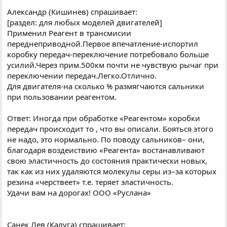
Александр (Кишинев) спрашивает:
[раздел: для любых моделей двигателей]
Применил Реагент в трансмисии
переднеприводной.Первое впечатление-испортил
коробку передач-переключение потребовало больше
усилий.Через прим.500км почти не чувствую рычаг при
переключении передач.Легко.Отлично.
Для двигателя-на сколько % размягчаются сальники
при пользовании реагентом.
Ответ: Иногда при обработке «Реагентом» коробки
передач происходит то , что вы описали. Бояться этого
не надо, это нормально. По поводу сальников– они,
благодаря воздеиствию «Реагента» востанавливают
свою эластичность до состояния практически новых,
так как из них удаляются молекулы серы из–за которых
резина «черствеет» т.е. теряет эластичность.
Удачи вам на дорогах! ООО «Руслана»
Санек Лев (Калуга) спрашивает: