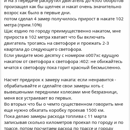
и на 3 передаче раскрутил двигатель до 4500 оборотов
произащел как бы щелчек и накат очень значительно
возрос как было в первые дни.
потом сделал 4 замер получилось прирост в накате 102
метра (прим.10%)
Щас ездию по городу преимущественно накатом, мне
прироста в 102 метра хватает что бы включать
двигатель трогаясь на светофоре и проежать 2-3
квартала до следующего светофора.
Если увидите мою десятку с номером о007хс едущую
накатом от светофора к светофора :402: не обижайтесь
мчатся к светофору пока горит красный бесмысленно.
Насчет предирок к замеру наката: если ненравится -
обрабатывайте и сделайте свои замеры хоть с
вывешеными передними колесами мне безразници,
меня все устраивает во первых.
Во вторых что бы о чемто существенном говорить мне
еще нужно обкатать коробку проехав 1500 км.
Пока делаю замеры расхода топлива с 11 марта
записывая сколько километров проехал по городу и по
трассе, потом посчитаем расход по трассе и городу