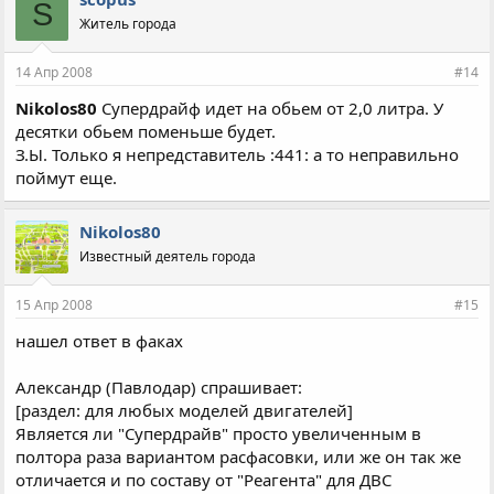
S
Житель города
14 Апр 2008
#14
Nikolos80
Супердрайф идет на обьем от 2,0 литра. У
десятки обьем поменьше будет.
З.Ы. Только я непредставитель :441: а то неправильно
поймут еще.
Nikolos80
Известный деятель города
15 Апр 2008
#15
нашел ответ в факах
Александр (Павлодар) спрашивает:
[раздел: для любых моделей двигателей]
Является ли "Супердрайв" просто увеличенным в
полтора раза вариантом расфасовки, или же он так же
отличается и по составу от "Реагента" для ДВС