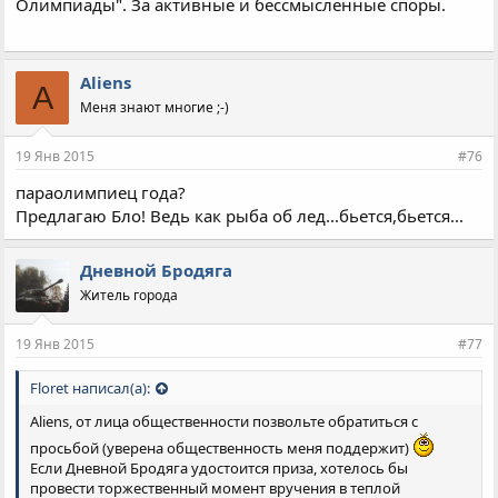
Олимпиады". За активные и бессмысленные споры.
Aliens
A
Меня знают многие ;-)
19 Янв 2015
#76
параолимпиец года?
Предлагаю Бло! Ведь как рыба об лед...бьется,бьется...
Дневной Бродяга
Житель города
19 Янв 2015
#77
Floret написал(а):
Aliens, от лица общественности позвольте обратиться с
просьбой (уверена общественность меня поддержит)
Если Дневной Бродяга удостоится приза, хотелось бы
провести торжественный момент вручения в теплой