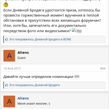
Если Дневной Бродяга удостоится приза, хотелось бы
провести торжественный момент вручения в теплой
обстановке в присутствии всех желающих форумчан?
Или, хотя бы, запечатлеть его документально
посредством фото или видеосъемки?
))
С
Это понравилось
Дневной Бродяга
и
BONE
и
м
п
Aliens
A
а
Guest
т
и
и
19 Янв 2015
#66
:
Давайте лучше определим номинации !!!!!
С
Это понравилось
Дневной Бродяга
и
м
п
Aliens
A
а
Меня знают многие ;-)
т
и