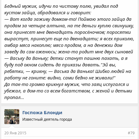
Бедный мужик, идучи по чистому полю, увидал под
кустом зайца, обрадовался и говорит:
— Вот когда заживу домком-то! Поймаю этого зайца да
продам за четыре алтына, на те деньги куплю свинушку,
она принесет мне двенадцать поросёночков; поросятки
вырастут, принесут еще по двенадцати; я всех приколю,
амбар мяса накоплю; мясо продам, а на денежки дом
заведу да сам оженюсь; жена-то родит мне двух сыновей
— Ваську да Ваньку; детки станут пашню пахать, а я
буду под окном сидеть да приказы давать."Эй вы,
ребятки, — крикну, — Васька да Ванька! Шибко людей на
работу не гоните: видно, сами бедно не живали!"
Да так-то громко крикнул мужик, что заяц испугался и
убежал, а дом-то со всем богатством, с женой и детьми
пропал...
Госпожа Блонди
Известный деятель города
20 Янв 2015
#79