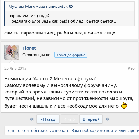
Муслим Магомаев написал(а):
параолимпиец года?
Предлагаю Бло! Ведь как рыба об лед...бьется,бьется...
сам ты параолимпиец, рыба и лед в одном лице
Floret
Скользящая по...
Команда форума
20 Янв 2015
#80
Номинация "Алексей Мересьев форума".
Самому волевому и выносливому форумчанину,
который во время наших туристических походов и
путешествий, не зависимо от протяженности маршрута,
будет нести шашлык и все необходимое для него.
First
Last
Назад
4 из 5
Вперёд
Для того, чтобы здесь отвечать, Вам необходимо войти или зарег