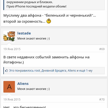
окружении родных и близких.
Приз iPhone последней модели обоим!
Муслиму два айфона - "беленький и черненький"...
второй за скромность...
lestade
Меня знают многие ;-)
19 Янв 2015
#69
В свете недавних событий заменить айфоны на
йотафоны.)
С
Это понравилось
root
,
Дневной Бродяга
,
Aliens и ещё 1-му
и
м
п
Aliens
A
а
Меня знают многие ;-)
т
и
и
19 Янв 2015
#70
:
Нет....это бесчеловечно!