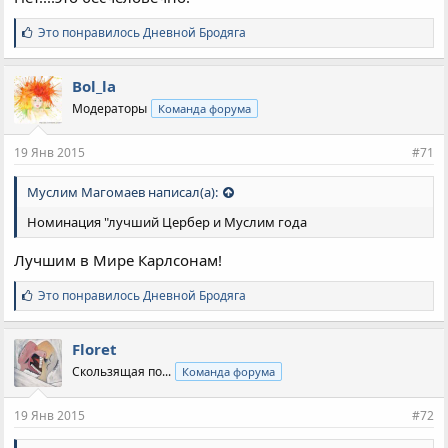
С
Это понравилось
Дневной Бродяга
и
м
п
Bol_la
а
Модераторы
Команда форума
т
и
и
19 Янв 2015
#71
:
Муслим Магомаев написал(а):
Номинация "лучший Цербер и Муслим года
Лучшим в Мире Карлсонам!
С
Это понравилось
Дневной Бродяга
и
м
п
Floret
а
Скользящая по...
Команда форума
т
и
и
19 Янв 2015
#72
: