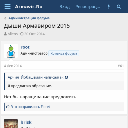
Вход
Регистрация
Администрация форума
Дыши Армавиром 2015
А
Д
Aliens
30 Окт 2014
в
а
т
т
root
о
а
Администратор
Команда форума
р
н
т
а
е
ч
4 Дек 2014
#61
м
а
ы
л
Арчил_Йобашвили написал(а):
а
Я предлагаю обрезание.
Нет бы наращивание предложить...
С
Это понравилось
Floret
и
м
п
brisk
а