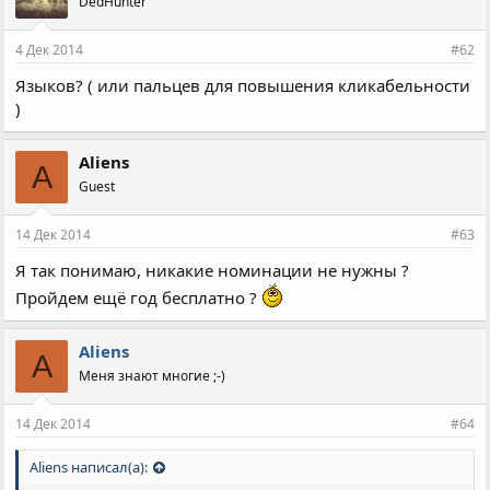
DedHunter
т
и
и
4 Дек 2014
#62
:
Языков? ( или пальцев для повышения кликабельности
)
Aliens
A
Guest
14 Дек 2014
#63
Я так понимаю, никакие номинации не нужны ?
Пройдем ещё год бесплатно ?
Aliens
A
Меня знают многие ;-)
14 Дек 2014
#64
Aliens написал(а):