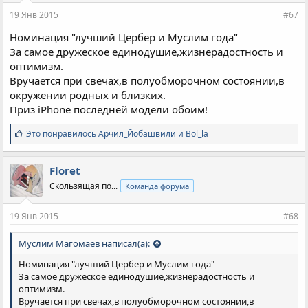
и
19 Янв 2015
#67
:
Номинация "лучший Цербер и Муслим года"
За самое дружеское единодушие,жизнерадостность и
оптимизм.
Вручается при свечах,в полуобморочном состоянии,в
окружении родных и близких.
Приз iPhone последней модели обоим!
С
Это понравилось
Арчил_Йобашвили
и
Bol_la
и
м
п
Floret
а
Скользящая по...
Команда форума
т
и
и
19 Янв 2015
#68
:
Муслим Магомаев написал(а):
Номинация "лучший Цербер и Муслим года"
За самое дружеское единодушие,жизнерадостность и
оптимизм.
Вручается при свечах,в полуобморочном состоянии,в