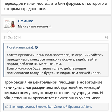
переходов на личности... это бич форума, от которого и
которым страдают все.
Сфинкс
Меня знают многие ;-)
31 Окт 2014
#9
Floret написал(а):
Хотите привлечь новых пользователей, не ограничивайтесь
извещением о конкурсе только на форуме, задействуйте
портал, паблики ВК, местные СМИ.
Если о конкурсе будут знать только действующие
пользователи толку не будет... не видать вам свежей крови.
Промоакция на центральной площади в новогодние
каникулы с награждением победителей номинаций,
реклама всему ресурсному потенциалу учредителя. И
общественный оргкомитет из активных участников .
С
Это понравилось
Sleepwalker
,
Дневной Бродяга
и
Aliens
и