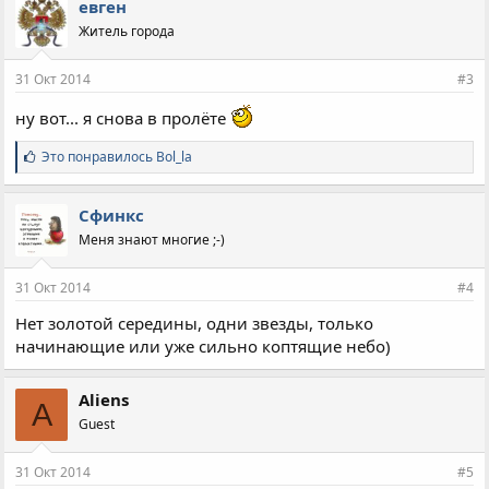
евген
Житель города
31 Окт 2014
#3
ну вот... я снова в пролёте
С
Это понравилось
Bol_la
и
м
п
Сфинкс
а
Меня знают многие ;-)
т
и
и
31 Окт 2014
#4
:
Нет золотой середины, одни звезды, только
начинающие или уже сильно коптящие небо)
Aliens
A
Guest
31 Окт 2014
#5