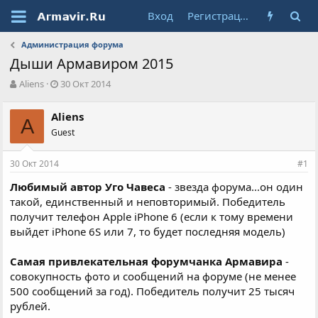
Вход
Регистрация
Администрация форума
Дыши Армавиром 2015
А
Д
Aliens
30 Окт 2014
в
а
т
т
Aliens
о
A
а
Guest
р
н
т
а
е
ч
30 Окт 2014
#1
м
а
ы
л
Любимый автор Уго Чавеса
- звезда форума...он один
а
такой, единственный и неповторимый. Победитель
получит телефон Apple iPhone 6 (если к тому времени
выйдет iPhone 6S или 7, то будет последняя модель)
Самая привлекательная форумчанка Армавира
-
совокупность фото и сообщений на форуме (не менее
500 сообщений за год). Победитель получит 25 тысяч
рублей.