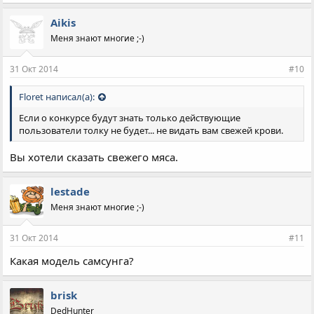
м
п
Aikis
а
Меня знают многие ;-)
т
и
и
31 Окт 2014
#10
:
Floret написал(а):
Если о конкурсе будут знать только действующие
пользователи толку не будет... не видать вам свежей крови.
Вы хотели сказать свежего мяса.
lestade
Меня знают многие ;-)
31 Окт 2014
#11
Какая модель самсунга?
brisk
DedHunter