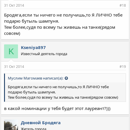
31 Окт 2014
#18
Бродяга,если ты ничего не получишь,то Я ЛИЧНО тебе
подарю бутыль шампуня.
Тем более,судя по всему ты живешь на танке(рядом
совсем)
Kseniya897
K
Известный деятель города
31 Окт 2014
#19
Муслим Магомаев написал(а):
Бродяга,если ты ничего не получишь,то Я ЛИЧНО тебе
подарю бутыль шампуня.
Тем более,судя по всему ты живешь на танке(рядом совсем)
в какой номинации у тебя будет этот лауреант?)))
Дневной Бродяга
Житель города