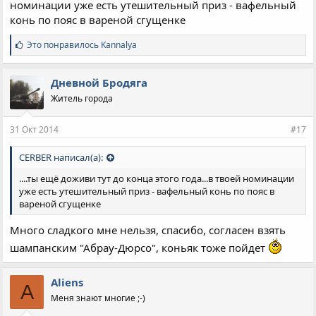
номинации уже есть утешительный приз - вафельный
конь по пояс в вареной сгущенке
С
Это понравилось
Kannalya
и
м
п
Дневной Бродяга
а
Житель города
т
и
и
31 Окт 2014
#17
:
CERBER написал(а):
....ты ещё доживи тут до конца этого года...в твоей номинации
уже есть утешительный приз - вафельный конь по пояс в
вареной сгущенке
Много сладкого мне нельзя, спасибо, согласен взять
шампанским "Абрау-Дюрсо", коньяк тоже пойдет
Aliens
A
Меня знают многие ;-)