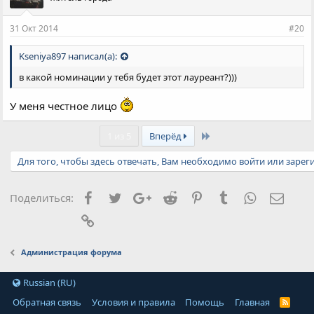
31 Окт 2014
#20
Kseniya897 написал(а):
в какой номинации у тебя будет этот лауреант?)))
У меня честное лицо
Last
1 из 5
Вперёд
Для того, чтобы здесь отвечать, Вам необходимо войти или зарег
Facebook
Twitter
Google+
Reddit
Pinterest
Tumblr
WhatsApp
Элект
Поделиться:
Ссылка
Администрация форума
Russian (RU)
Обратная связь
Условия и правила
Помощь
Главная