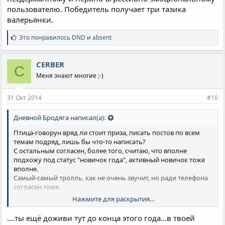
пользователю. Победитель получает три тазика
валерьянки.
С
Это понравилось
DND
и
absent
и
м
п
CERBER
C
а
Меня знают многие ;-)
т
и
и
31 Окт 2014
#16
:
Дневной Бродяга написал(а):
Птица-говорун вряд ли стоит приза, писать постов по всем
темам подряд, лишь бы что-то написать?
С остальным согласен, более того, считаю, что вполне
подхожу под статус "новичок года", активный новичок тоже
вполне.
Самый-самый тролль, как не очень звучит, но ради телефона
согласен тоже.
Нажмите для раскрытия...
Может объявить конкурс миссис Армавир? или мисс Бикини
....ты ещё доживи тут до конца этого года...в твоей
2015?