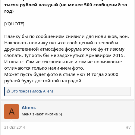
тысяч рублей каждый (не менее 500 сообщений за
год)
[/QUOTE]
Планку бы по сообщениям снизили для новичков, Бон.
Накропать новичку пятьсот сообщений в тёплой и
дружественной атмосфере форума это не фунт изюму
слопать. Тут хоть бы не задохнуться Армавиром 2015.
И нюанс. Самые сексапильные и самые новичковые
отличаются только наличием фото.
Может пусть будет фото в стиле ню? И тогда 25000
рублей будут достойной наградой.
С
Это понравилось
Aliens
и
м
п
Aliens
A
а
Меня знают многие ;-)
т
и
и
31 Окт 2014
#7
: