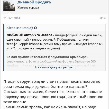
Дневной Бродяга
Житель города
31 Окт 2014
#14
Aliens написал(а):
Любимый автор Уго Чавеса
- звезда форума...он один такой,
единственный и неповторимый. Победитель получит
телефон Apple iPhone 6 (если к тому времени выйдет iPhone 6S
или 7, то будет последняя модель)
Самая привлекательная форумчанка Армавира
-
совокупность фото и сообщений на форуме (не менее 500
сообщений за год). Победитель получит 25 тысяч рублей.
Нажмите для раскрытия...
Самый привлекательный форумчанин Армавира
-
совокупность фото и сообщений на форуме (не менее 500
Птица-говорун вряд ли стоит приза, писать постов по
сообщений за год). Победитель получит 25 тысяч рублей.
всем темам подряд, лишь бы что-то написать?
С остальным согласен, более того, считаю, что вполне
Армавирская птица-говорун
(он и она) - самые активные
пользователи форума, которые оставляют огромное кол-во
подхожу под статус "новичок года", активный новичок
постов по всем темам. Победители получат по 25 тысяч
тоже вполне.
рублей.
Самый-самый тролль, как не очень звучит, но ради