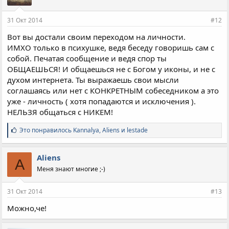
31 Окт 2014
#12
Вот вы достали своим переходом на личности.
ИМХО только в психушке, ведя беседу говоришь сам с
собой. Печатая сообщение и ведя спор ты
ОБЩАЕШЬСЯ! И общаешься не с Богом у иконы, и не с
духом интернета. Ты выражаешь свои мысли
соглашаясь или нет с КОНКРЕТНЫМ собеседником а это
уже - личность ( хотя попадаются и исключения ).
НЕЛЬЗЯ общаться с НИКЕМ!
С
Это понравилось
Kannalya
,
Aliens
и
lestade
и
м
п
Aliens
A
а
Меня знают многие ;-)
т
и
и
31 Окт 2014
#13
:
Можно,че!