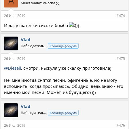
A
Меня знают многие ;-)
т
и
и
26 Июл 2019
#474
:
И да, у шатенки сиськи бомба
)
Vlad
Наблюдатель...
Команда форума
26 Июл 2019
#475
@Diesell
, смотри, Рыжуля уже скалку приготовила)
Не, мне иногда снятся песни, офигенные, но не могу
вспомнить, когда просыпаюсь. Обидно, ведь знаю - это
именно мои песни. Может, из будущего?)))
Vlad
Наблюдатель...
Команда форума
26 Июл 2019
#476