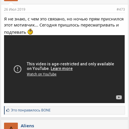
26 Июл 2019
#473
Я не знаю, с чем это связано, но ночью прям приснился
этот мотивчик... Сегодня пришлось пересматривать и
подпевать
С
Это понравилось
BONE
и
м
п
Aliens
а