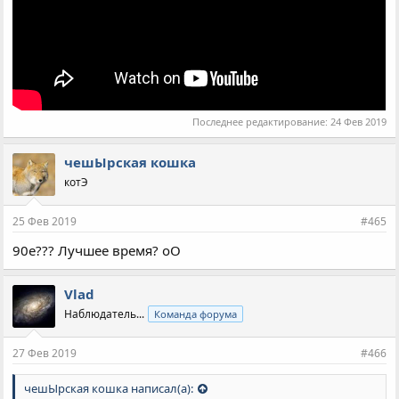
Последнее редактирование:
24 Фев 2019
чешЫрская кошка
котЭ
25 Фев 2019
#465
90е??? Лучшее время? оО
Vlad
Наблюдатель...
Команда форума
27 Фев 2019
#466
чешЫрская кошка написал(а):