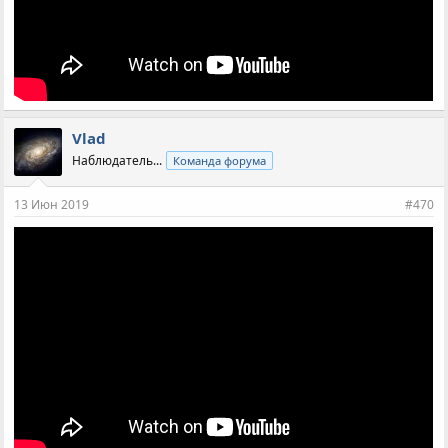
Vlad
Наблюдатель...
Команда форума
13 Июн 2019
#470