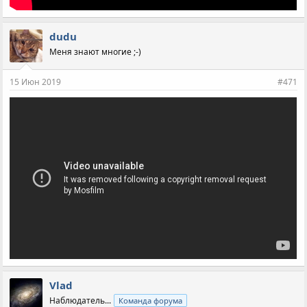
dudu
Меня знают многие ;-)
15 Июн 2019
#471
Vlad
Наблюдатель...
Команда форума