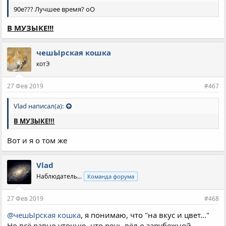
90е??? Лучшее время? оО
В МУЗЫКЕ!!!
чешЫрская кошка
котЭ
27 Фев 2019
#467
Vlad написал(а):
В МУЗЫКЕ!!!
Вот и я о том же
Vlad
Наблюдатель...
Команда форума
27 Фев 2019
#468
@чешЫрская кошка
, я понимаю, что "на вкус и цвет..."
Но всё равно уточню, что речь вёл о зарубежной