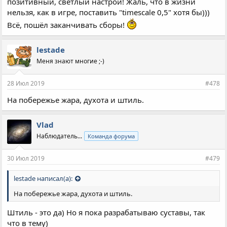
позитивный, светлый настрой! Жаль, что в жизни
нельзя, как в игре, поставить "timescale 0,5" хотя бы)))
Всё, пошёл заканчивать сборы!
lestade
Меня знают многие ;-)
28 Июл 2019
#478
На побережье жара, духота и штиль.
Vlad
Наблюдатель...
Команда форума
30 Июл 2019
#479
lestade написал(а):
На побережье жара, духота и штиль.
Штиль - это да) Но я пока разрабатываю суставы, так
что в тему)