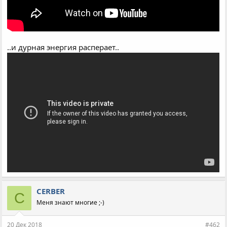
..и дурная энергия расперает..
CERBER
C
Меня знают многие ;-)
20 Дек 2018
#462