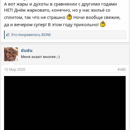
А вот жары и духоты в сравнении с другими годами
НЕТ! Днём жарковато, конечно, но у нас жильё со
сплитом, так что не страшно
Ночи вообще свежие,
да и вечером супер! В этом году прикольно!
С
Это понравилось
BONE
и
м
п
dudu
а
Меня знают многие ;-)
т
и
и
15 Мар 2020
#480
: