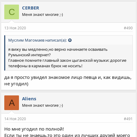
CERBER
C
Меня знают многие ;-)
13 Ноя 2020
#490
Муслим Магомаев написал(а):
я вижу вы медленно,но верно начинаете осваивать
Румынский интернет?
Главное помните главный закон цыганской музыки: дорогие
телефоны в карманах брюк не носить!
да я просто увидел знакомое лицо певца и, как видишь,
не угодил)
Aliens
A
Меня знают многие ;-)
14 Ноя 2020
#491
Но мне угодил по полной!
Если ты не знаешь,то это один из лучших друзей моего