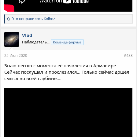
С
Это понравилось
Kolhoz
и
м
п
Vlad
а
Наблюдатель...
Команда форума
т
и
и
25 Июн 2020
#483
:
Знаю песню с момента её появления в Армавире...
Сейчас послушал и прослезился... Только сейчас дошёл
смысл во всей глубине....