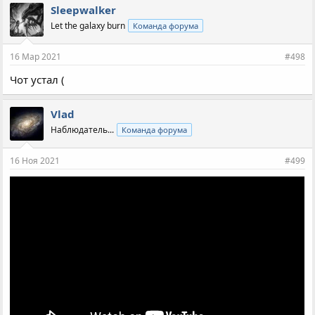
Sleepwalker
Let the galaxy burn
Команда форума
16 Мар 2021
#498
Чот устал (
Vlad
Наблюдатель...
Команда форума
16 Ноя 2021
#499