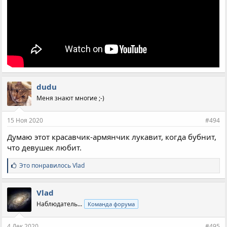
dudu
Меня знают многие ;-)
15 Ноя 2020
#494
Думаю этот красавчик-армянчик лукавит, когда бубнит,
что девушек любит.
С
Это понравилось
Vlad
и
м
п
Vlad
а
Наблюдатель...
Команда форума
т
и
и
4 Дек 2020
#495