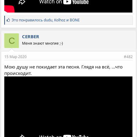
С
Это понравилось
dudu
,
Kolhoz
и
BONE
и
м
п
CERBER
C
а
Меня знают многие ;-)
т
и
и
15 Мар 2020
#482
:
Мою душу не покидает эта песня. Глядя на всё, ...что
происходит.