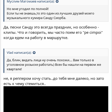
Муслим Магомаев написал(а):
Но мне угодил по полной!
Если ты не знаешь,то это один из лучших друзей моего
музыкального кумира Санду Сиорба.
Да, песни Санду это всегда праздник, но особенно -
клипы. Что и говорить, мы часто поем его "pe cimpoi"
когда едем на работу в маршрутке.
Vlad написал(а):
Да, блин, видать лица ну очень похожи.... Вам только в
уголовном розыске работать) Всех бы нашли на первом же
квартале!
не, я реппером хочу стать..до тебя мне далеко, но зато
есть к чему стемиться..