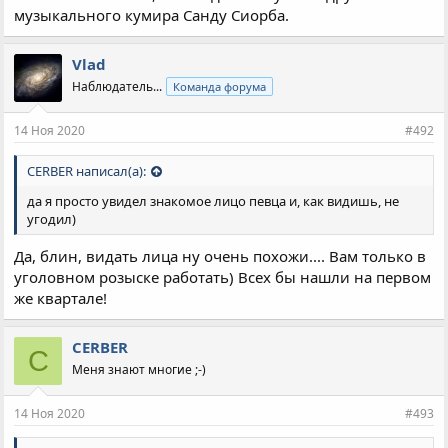
музыкального кумира Санду Сиорба.
Vlad
Наблюдатель...
Команда форума
14 Ноя 2020
#492
CERBER написал(а):
да я просто увидел знакомое лицо певца и, как видишь, не
угодил)
Да, блин, видать лица ну очень похожи.... Вам только в
уголовном розыске работать) Всех бы нашли на первом
же квартале!
CERBER
C
Меня знают многие ;-)
14 Ноя 2020
#493