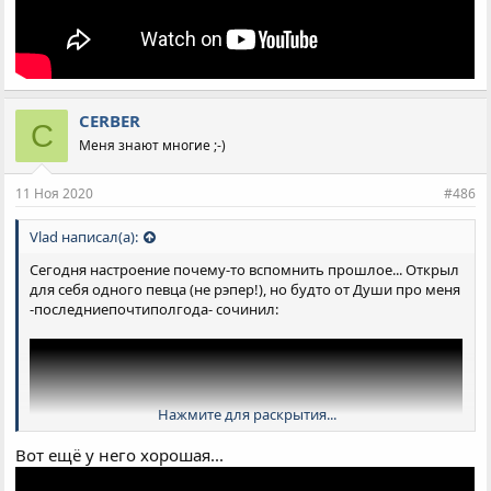
CERBER
C
Меня знают многие ;-)
11 Ноя 2020
#486
Vlad написал(а):
Сегодня настроение почему-то вспомнить прошлое... Открыл
для себя одного певца (не рэпер!), но будто от Души про меня
-последниепочтиполгода- сочинил:
Нажмите для раскрытия...
Вот ещё у него хорошая...