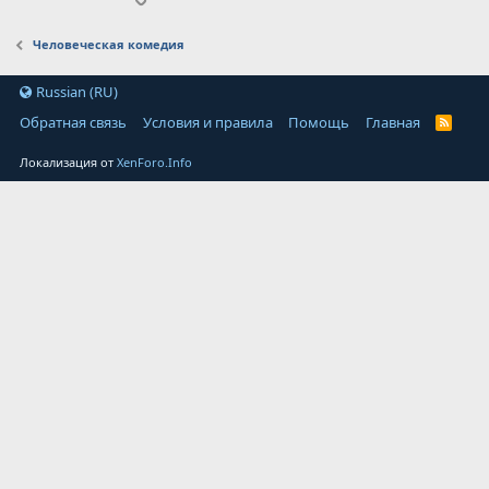
Человеческая комедия
Russian (RU)
Обратная связь
Условия и правила
Помощь
Главная
Локализация от
XenForo.Info