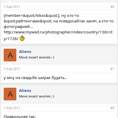
7 Апр 2011
#6
[member=&quot;Nikos&quot;], ну кто-то
&quot;рейтингами&quot; на псевдосайтах занят, а кто-то
фотографией...
http://www.mywed.ru/photographer/index/country/138/cit
y/1728/
Aliens
A
Меня знают многие ;-)
7 Апр 2011
#7
у мну на свадьбе ширак будеть..
Aliens
A
Меня знают многие ;-)
7 Апр 2011
#8
Правильнее так: