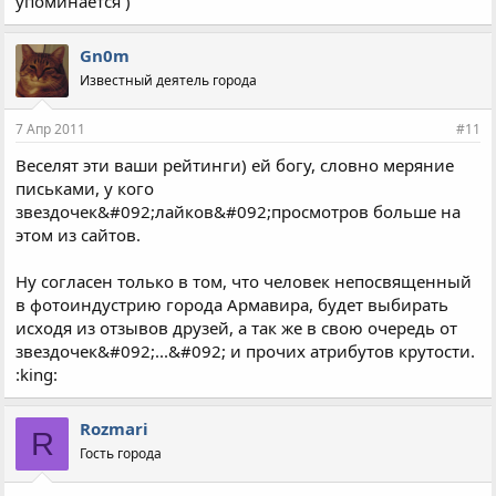
упоминается )
Gn0m
Известный деятель города
7 Апр 2011
#11
Веселят эти ваши рейтинги) ей богу, словно меряние
письками, у кого
звездочек&#092;лайков&#092;просмотров больше на
этом из сайтов.
Ну согласен только в том, что человек непосвященный
в фотоиндустрию города Армавира, будет выбирать
исходя из отзывов друзей, а так же в свою очередь от
звездочек&#092;...&#092; и прочих атрибутов крутости.
:king:
Rozmari
R
Гость города