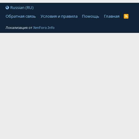
Russian (RU)
Обратная связь
Условия и правила
Помощь
Главная
Локализация от
XenForo.Info