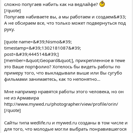
сложно попугаев набить как на ведлайфе?
[/quote]
Попугаев набиваете вы, а мы работаем и создаем&#33;
А не обсираем все, что только может подвернуться под
руку.
[quote name=&#39;Nismo&#39;
timestamp=&#39;1302181087&#39;
post=&#39;444514&#39;]
[member=&quot;Geopard&quot;], прикрепленное в теме
это Ваше портфолио? Хотелось бы видеть работы по
примеру того, что выкладывали выше или Вы сугубо
фильмами занимаетесь, как то непонятно...
Мне например нравятся работы этого человека, но он
не из Армавира
http://www.mywed.ru/photographer/view/profile/orin/
[/quote]
Сайты типа wedlife.ru и mywed.ru созданы в том числе и
для того, что молодые могли выбрать понравившегося