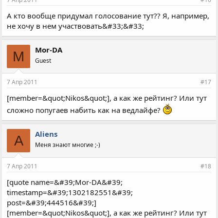
А кто вообще придумал голосование тут?? Я, например,
не хочу в нем участвовать&#33;&#33;
Mor-DA
M
Guest
7 Апр 2011
#17
[member=&quot;Nikos&quot;], а как же рейтинг? Или тут
сложно попугаев набить как на ведлайфе?
Aliens
A
Меня знают многие ;-)
7 Апр 2011
#18
[quote name=&#39;Mor-DA&#39;
timestamp=&#39;1302182551&#39;
post=&#39;444516&#39;]
[member=&quot;Nikos&quot;], а как же рейтинг? Или тут