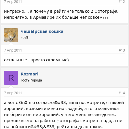
7 Апр 2011
#12
интресно.... а почему в рейтинге только 2 фотографа.
непонятно. в Армавире их больше нет совсем???
чешЫрская кошка
котЭ
7 Апр 2011
#13
остальные - просто скромные)
Rozmari
R
Гость города
7 Апр 2011
#14
а вот с Gn0m я согласна&#33; типа посмотрите, я такоей
хороший, возьмите меня на свадьбу, а того мальчика
не берите он не хороший, у него меньше звездочек.
прежде всего на работы фотографа смотреть надо, а не
на рейтинги&#33;&#33; рейтинги дело такое...