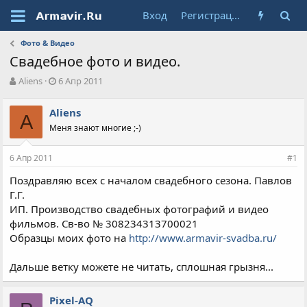
Вход
Регистрация
Фото & Видео
Свадебное фото и видео.
А
Д
Aliens
6 Апр 2011
в
а
т
т
Aliens
о
A
а
Меня знают многие ;-)
р
н
т
а
е
ч
6 Апр 2011
#1
м
а
ы
л
Поздравляю всех с началом свадебного сезона. Павлов
а
Г.Г.
ИП. Производство свадебных фотографий и видео
фильмов. Cв-во № 308234313700021
Образцы моих фото на
http://www.armavir-svadba.ru/
Дальше ветку можете не читать, сплошная грызня...
Pixel-AQ