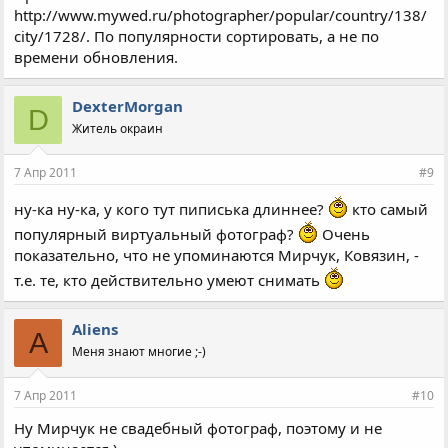
http://www.mywed.ru/photographer/popular/country/138/
city/1728/. По популярности сортировать, а не по
времени обновления.
DexterMorgan
D
Житель окраин
7 Апр 2011
#9
ну-ка ну-ка, у кого тут пиписька длиннее?
кто самый
популярный виртуальный фотограф?
Очень
показательно, что не упоминаются Мирчук, Ковязин, -
т.е. те, кто действительно умеют снимать
Aliens
A
Меня знают многие ;-)
7 Апр 2011
#10
Ну Мирчук не свадебный фотограф, поэтому и не