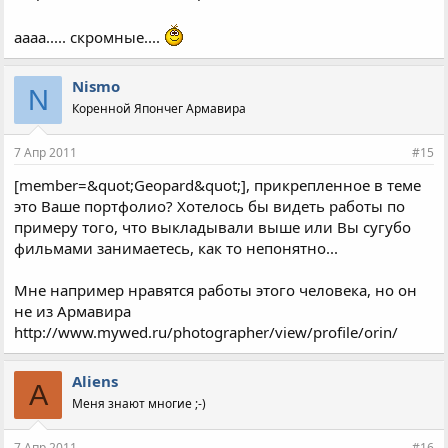
аааа..... скромные....
Nismo
N
Коренной Япончег Армавира
7 Апр 2011
#15
[member=&quot;Geopard&quot;], прикрепленное в теме
это Ваше портфолио? Хотелось бы видеть работы по
примеру того, что выкладывали выше или Вы сугубо
фильмами занимаетесь, как то непонятно...
Мне например нравятся работы этого человека, но он
не из Армавира
http://www.mywed.ru/photographer/view/profile/orin/
Aliens
A
Меня знают многие ;-)
7 Апр 2011
#16