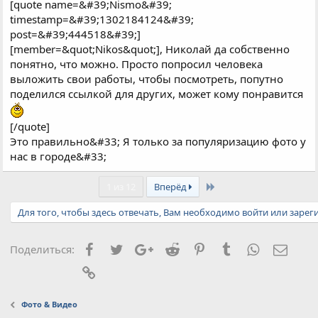
[quote name=&#39;Nismo&#39;
timestamp=&#39;1302184124&#39;
post=&#39;444518&#39;]
[member=&quot;Nikos&quot;], Николай да собственно
понятно, что можно. Просто попросил человека
выложить свои работы, чтобы посмотреть, попутно
поделился ссылкой для других, может кому понравится
[/quote]
Это правильно&#33; Я только за популяризацию фото у
нас в городе&#33;
Last
1 из 12
Вперёд
Для того, чтобы здесь отвечать, Вам необходимо войти или зарег
Facebook
Twitter
Google+
Reddit
Pinterest
Tumblr
WhatsApp
Элект
Поделиться:
Ссылка
Фото & Видео