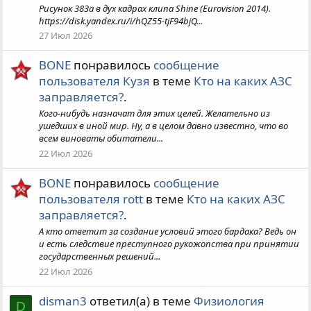
Рисунок 383а в дух кадрах клипа Shine (Eurovision 2014).
https://disk.yandex.ru/i/hQZ55-tjF94bjQ...
27 Июл 2026
BONE
понравилось
сообщение
пользователя Кузя
в теме
Кто на каких АЗС
заправляется?
.
Кого-нибудь назначат для этих целей. Желательно из
ушедших в иной мир. Ну, а в целом давно известно, что во
всем виноваты обитатели...
22 Июл 2026
BONE
понравилось
сообщение
пользователя rott
в теме
Кто на каких АЗС
заправляется?
.
А кто ответит за создание условий этого бардака? Ведь он
и есть следствие преступного рукожопства при принятии
государственных решений...
22 Июл 2026
disman3
ответил(а) в теме
Физиология
D