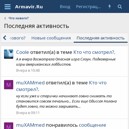
Вход
Регистрация
Что нового?
Последняя активность
Что нового?
Новые сообщения
Последняя активность
Coole
ответил(а) в теме
Кто что смотрел?
.
А я вчера досмотрела Опасная игра Слоун. Подковерные
игры американских лоббистов.
Вчера в 10:48
muXAMmed
ответил(а) в теме
Кто что
M
смотрел?
.
ну если уже и старички начинают говно снимать то
становится совсем печально... Если еще Одиссея Нолана
будет говно, то можно закрывать...
Вчера в 09:11
muXAMmed
понравилось
сообщение
M