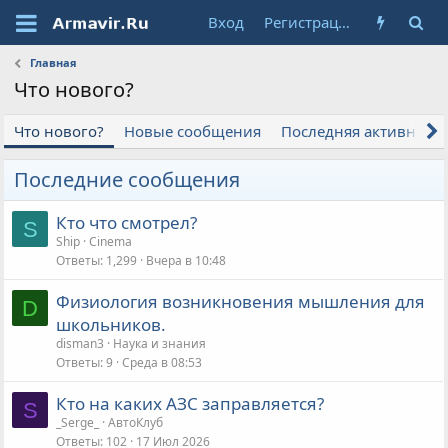
Вход
Регистрация
Главная
Что нового?
Что нового?
Новые сообщения
Последняя активност
Последние сообщения
Кто что смотрел?
S
Ship
Cinema
Ответы
1,299
Вчера в 10:48
Физиология возникновения мышления для
D
школьников.
disman3
Наука и знания
Ответы
9
Среда в 08:53
Кто на каких АЗС заправляется?
S
_Serge_
АвтоКлуб
Ответы
102
17 Июл 2026