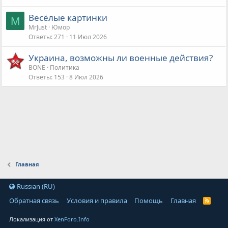
Весёлые картинки
M
MrJust
Юмор
Ответы
271
11 Июл 2026
Украина, возможны ли военные действия?
BONE
Политика
Ответы
153
8 Июл 2026
Главная
Russian (RU)
Обратная связь
Условия и правила
Помощь
Главная
Локализация от
XenForo.Info