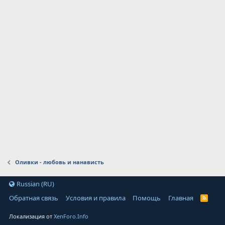
Оливки - любовь и нанависть
Russian (RU)
Обратная связь
Условия и правила
Помощь
Главная
Локализация от
XenForo.Info