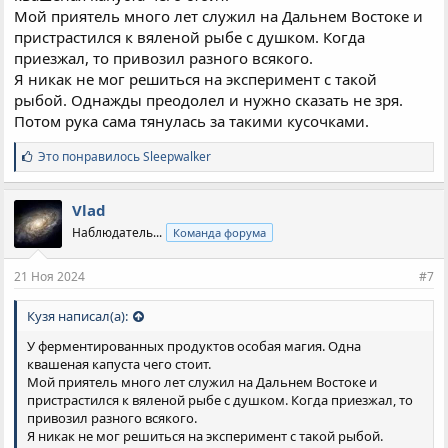
Мой приятель много лет служил на Дальнем Востоке и
пристрастился к вяленой рыбе с душком. Когда
приезжал, то привозил разного всякого.
Я никак не мог решиться на эксперимент с такой
рыбой. Однажды преодолел и нужно сказать не зря.
Потом рука сама тянулась за такими кусочками.
С
Это понравилось
Sleepwalker
и
м
п
Vlad
а
Наблюдатель...
Команда форума
т
и
и
21 Ноя 2024
#7
:
Кузя написал(а):
У ферментированных продуктов особая магия. Одна
квашеная капуста чего стоит.
Мой приятель много лет служил на Дальнем Востоке и
пристрастился к вяленой рыбе с душком. Когда приезжал, то
привозил разного всякого.
Я никак не мог решиться на эксперимент с такой рыбой.