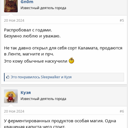
Gn0m
а
Известный деятель города
т
и
и
20 Ноя 2024
#5
:
Распробовал с годами.
Безумно люблю и уважаю.
Не так давно открыл для себя сорт Каламата, продаются
в Ленте, магните и прч.
Это кому обычные наскучили
С
Это понравилось
Sleepwalker
и
Кузя
и
м
п
Кузя
а
Известный деятель города
т
и
и
20 Ноя 2024
#6
:
У ферментированных продуктов особая магия. Одна
квашеная капуста чего стоит.