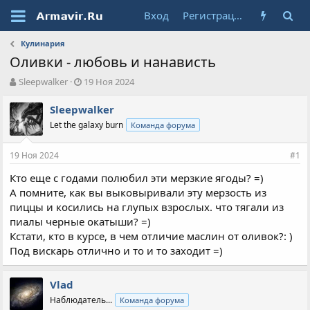
Вход
Регистрация
Кулинария
Оливки - любовь и нанависть
А
Д
Sleepwalker
19 Ноя 2024
в
а
т
т
Sleepwalker
о
а
Let the galaxy burn
Команда форума
р
н
т
а
19 Ноя 2024
е
ч
#1
м
а
Кто еще с годами полюбил эти мерзкие ягоды? =)
ы
л
А помните, как вы выковыривали эту мерзость из
а
пиццы и косились на глупых взрослых. что тягали из
пиалы черные окатыши? =)
Кстати, кто в курсе, в чем отличие маслин от оливок?: )
Под вискарь отлично и то и то заходит =)
Vlad
Наблюдатель...
Команда форума