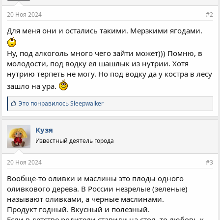
20 Ноя 2024
#2
Для меня они и остались такими. Мерзкими ягодами.
Ну, под алкоголь много чего зайти может))) Помню, в
молодости, под водку ел шашлык из нутрии. Хотя
нутрию терпеть не могу. Но под водку да у костра в лесу
зашло на ура.
С
Это понравилось
Sleepwalker
и
м
п
Кузя
а
Известный деятель города
т
и
и
20 Ноя 2024
#3
:
Вообще-то оливки и маслины это плоды одного
оливкового дерева. В России незрелые (зеленые)
называют оливками, а черные маслинами.
Продукт годный. Вкусный и полезный.
Если в детстве родители ставили на стол, то любовь к