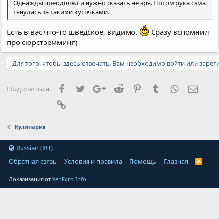
Однажды преодолел и нужно сказать не зря. Потом рука сама
тянулась за такими кусочками.
Есть в вас что-то шведское, видимо.
Сразу вспомнил
про сюрстрёмминг)
Для того, чтобы здесь отвечать, Вам необходимо войти или зарег
Facebook
Twitter
Google+
Reddit
Pinterest
Tumblr
WhatsApp
Элект
Поделиться:
Ссылка
Кулинария
Russian (RU)
Обратная связь
Условия и правила
Помощь
Главная
Локализация от
XenForo.Info