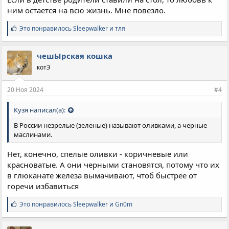
ним остается на всю жизнь. Мне повезло.
С
Это понравилось
Sleepwalker
и
тля
и
м
п
чешЫрская кошка
а
котЭ
т
и
и
20 Ноя 2024
#4
:
Кузя написал(а):
В России незрелые (зеленые) называют оливками, а черные
маслинами.
Нет, конечно, спелые оливки - коричневые или
красноватые. А они черными становятся, потому что их
в глюканате железа вымачивают, чтоб быстрее от
горечи избавиться
С
Это понравилось
Sleepwalker
и
Gn0m
и
м
п