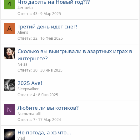
Что дарить на Новый год???
4
4ertovka
Ответы
43
9 Мар 2025
Третий день идет снег!
A
Aliens
Ответы
22
16 Фев 2025
Сколько вы выигрывали в азартных играх в
интернете?
Nelsa
Ответы
30
30 Янв 2025
2025 Ave!
Sleepwalker
Ответы
4
8 Янв 2025
Любите ли вы котиков?
N
Numizmatofff
Ответы
7
17 Мар 2024
Не погода, а хз что...
Vlad