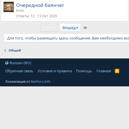
Очередной баянчег
brisk
Ответы
12
13 Окт 2020
Last
1 из 63
Вперёд
Для того, чтобы размещать здесь сообщения, Вам необходимо вой
Общий
Russian (RU)
Обратная связь
Условия и правила
Помощь
Главная
Локализация от
XenForo.Info