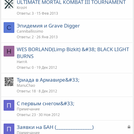
ULTIMATE MORTAL KOMBAT III TOURNAMENT
с
KrosH
Ответы
3
15 Фев 2013
Эпидемия и Grave Digger
C
Canniballissimo
Ответы
2
26 Янв 2013
WES BORLAND(Limp Bizkit) &#38; BLACK LIGHT
Н
BURNS
НиггА
Ответы
0
19 Дек 2012
Триада в Армавире&#33;
ManuChao
Ответы
18
8 Дек 2012
С первым снегом&#33;
П
Примечание
Ответы
23
30 Ноя 2012
З
Заявки на БАН (_______________)
П
а
Примечание