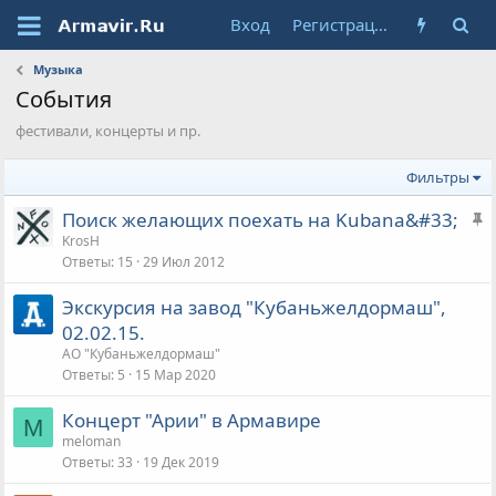
Вход
Регистрация
Музыка
События
фестивали, концерты и пр.
Фильтры
З
Поиск желающих поехать на Kubana&#33;
а
KrosH
Ответы
15
29 Июл 2012
к
р
Экскурсия на завод "Кубаньжелдормаш",
е
02.02.15.
п
АО "Кубаньжелдормаш"
л
Ответы
5
15 Мар 2020
е
н
Концерт "Арии" в Армавире
M
а
meloman
Ответы
33
19 Дек 2019