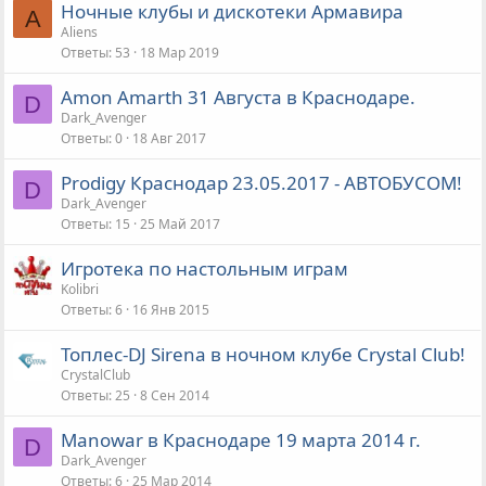
Ночные клубы и дискотеки Армавира
A
Aliens
Ответы
53
18 Мар 2019
Amon Amarth 31 Августа в Краснодаре.
D
Dark_Avenger
Ответы
0
18 Авг 2017
Prodigy Краснодар 23.05.2017 - АВТОБУСОМ!
D
Dark_Avenger
Ответы
15
25 Май 2017
Игротека по настольным играм
Kolibri
Ответы
6
16 Янв 2015
Топлес-DJ Sirena в ночном клубе Crystal Club!
CrystalClub
Ответы
25
8 Сен 2014
Manowar в Краснодаре 19 марта 2014 г.
D
Dark_Avenger
Ответы
6
25 Мар 2014