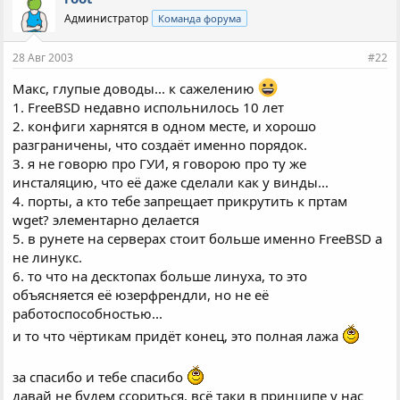
Администратор
Команда форума
28 Авг 2003
#22
Макс, глупые доводы... к сажелению
1. FreeBSD недавно испольнилось 10 лет
2. конфиги харнятся в одном месте, и хорошо
разграничены, что создаёт именно порядок.
3. я не говорю про ГУИ, я говорою про ту же
инсталяцию, что её даже сделали как у винды...
4. порты, а кто тебе запрещает прикрутить к пртам
wget? элементарно делается
5. в рунете на серверах стоит больше именно FreeBSD а
не линукс.
6. то что на десктопах больше линуха, то это
объясняется её юзерфрендли, но не её
работоспособностью...
и то что чёртикам придёт конец, это полная лажа
за спасибо и тебе спасибо
давай не будем ссориться, всё таки в принципе у нас