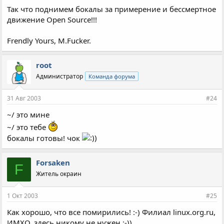
Так что поднимем бокалы за примерение и бессмертное
движение Open Source!!!
Frendly Yours, M.Fucker.
root
Администратор
Команда форума
31 Авг 2003
#24
~/ это мине
~/ это тебе
бокалы готовы! чок
Forsaken
F
Житель окраин
1 Окт 2003
#25
Как хорошо, что все помирились! :-) Филиал linux.org.ru,
ИМХО, здесь никому не нужен :-))