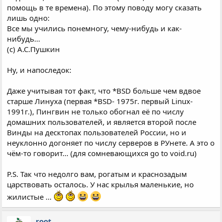
помощь в те времена). По этому поводу могу сказать
лишь одно:
Все мы учились понемногу, чему-нибудь и как-
нибудь...
(с) А.С.Пушкин
Ну, и напоследок:
Даже учитывая тот факт, что *BSD больше чем вдвое
старше Линуха (первая *BSD- 1975г. первый Linux-
1991г.), Пингвин не только обогнал её по числу
домашних пользователей, и является второй после
Винды на десктопах пользователей России, но и
неуклонно догоняет по числу серверов в РУнете. А это о
чём-то говорит... (для сомневающихся go to void.ru)
P.S. Так что недолго вам, рогатым и краснозадым
царствовать осталось. У нас крылья маленькие, но
жилистые ...
root