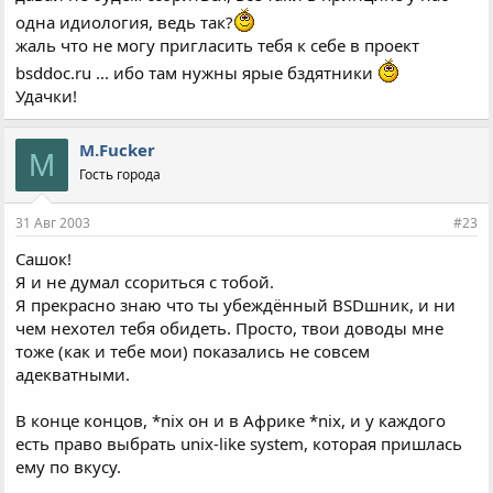
одна идиология, ведь так?
жаль что не могу пригласить тебя к себе в проект
bsddoc.ru ... ибо там нужны ярые бздятники
Удачки!
M.Fucker
M
Гость города
31 Авг 2003
#23
Сашок!
Я и не думал ссориться с тобой.
Я прекрасно знаю что ты убеждённый BSDшник, и ни
чем нехотел тебя обидеть. Просто, твои доводы мне
тоже (как и тебе мои) показались не совсем
адекватными.
В конце концов, *nix он и в Африке *nix, и у каждого
есть право выбрать unix-like system, которая пришлась
ему по вкусу.