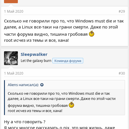
1 Май 2020
#29
Сколько не говорили про то, что Windows must die и так
далее, а Linux все-таки на грани смерти. Даже по этой
части форума видно, тишина гробовая
root исчез из темы и все, хана!
Sleepwalker
Let the galaxy burn
Команда форума
1 Май 2020
#30
Aliens написал(а):
Сколько не говорили про то, что Windows must die и так
далее, а Linux все-таки на грани смерти. Даже по этой части
форума видно, тишина гробовая
root исчез из темы и все, хана!
Ну а что говорить ?
Я могу многое рассказать о nix, это моя жизнь, даже