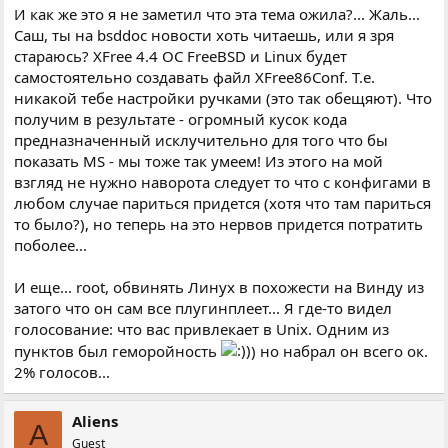
И как же это я не заметил что эта тема ожила?... Жаль...
Саш, ты на bsddoc новости хоть читаешь, или я зря
стараюсь? XFree 4.4 ОС FreeBSD и Linux будет
самостоятельно создавать файл XFree86Conf. Т.е.
никакой тебе настройки ручками (это так обещяют). Что
получим в результате - огромный кусок кода
предназначенный исклучительно для того что бы
показать MS - мы тоже так умеем! Из этого на мой
взгляд не нужно наворота следует то что с конфигами в
любом случае париться придется (хотя что там париться
то было?), но теперь на это нервов придется потратить
поболее...
И еще... root, обвинять Линух в похожести на Винду из
затого что он сам все плугинплеет... Я где-то видел
голосование: что вас привлекает в Unix. Одним из
пунктов был геморойность
) но набрал он всего ок.
2% голосов...
Aliens
A
Guest