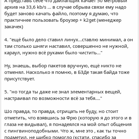
А представь себе что дайлапщик качает 50 метровый
архив на 33,6 kb/s ... в случае обрыва связи ему надо
будет заново качать файло, поэтому я думаю, что
практичнее пользовать броузер + k2get (менеджер
закачек)
4. "ещё было дело ставил линух...ставлю минимал, а он
там столько шняги наставил, совершенно не нужной,
караул, нужно всё руками было чистить..."
Ну, знаешь, выбор пакетов вручную, ещё никто не
отменял. Насколько я помню, в БЗДе такая байда тоже
присутствует.
5. "но тогда ты даже не знал элементарных вещей,
настраивал по возможности всё за тебя...."
Шо правда, то правда, отрицать не буду, но стоит
отметить, что взявшись за Фрю (которую я до этого и в
глаза не видывал), я понадеялся на мой опыт общения
с пингвиноподобными. Что ж, мне это , как ты точно
подметил, не шибко помогло (кстати, спасибо за