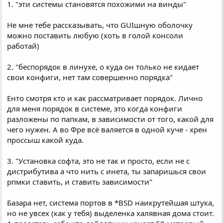
1. "эти системы становятся похожими на винды"
Не мне тебе рассказывать, что GUIшную оболочку
можно поставить любую (хоть в голой консоли
работай)
2. "беспорядок в линухе, о куда он только не кидает
свои конфиги, нет там совершенно порядка"
Енто смотря кто и как рассматривает порядок. Лично
для меня порядок в системе, это когда конфиги
разложены по папкам, в зависимости от того, какой для
чего нужен. А во Фре всё валяется в одной куче - хрен
проссыш какой куда.
3. "Установка софта, это не так и просто, если не с
дистрибутива а что нить с инета, ты запаришься свои
рпмки ставить, и ставить зависимости"
Базара нет, система портов в *BSD наикрутейшая штука,
но не увсех (как у тебя) выделенка халявная дома стоит.