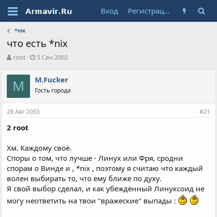
Вход
Регистрация
*nix
что есть *nix
А
Д
root
5 Сен 2002
в
а
т
т
M.Fucker
о
M
а
Гость города
р
н
т
а
е
ч
28 Авг 2003
#21
м
а
ы
л
2 root
а
Хм. Каждому своё.
Споры о том, что лучше - Линух или Фря, сродни
спорам о Винде и , *nix , поэтому я считаю что каждый
волен выбирать то, что ему ближе по духу.
Я свой выбор сделал, и как убеждённый Линуксоид не
могу неответить на твои "вражеские" выпады :