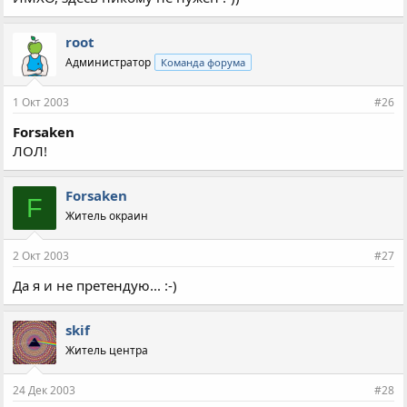
root
Администратор
Команда форума
1 Окт 2003
#26
Forsaken
ЛОЛ!
Forsaken
F
Житель окраин
2 Окт 2003
#27
Да я и не претендую... :-)
skif
Житель центра
24 Дек 2003
#28