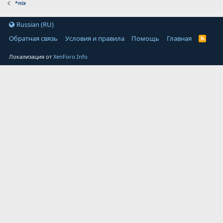
*nix
Russian (RU)
Обратная связь
Условия и правила
Помощь
Главная
Локализация от
XenForo.Info