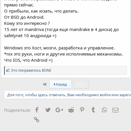
прямо сейчас.
О прибыли, как юзать, что делать.
От BSD до Android.
Кому это интересно ?
15 лет от mandriva (тогда еще mandrake в 4 диска) до
safetynet 10 андроида =)
Windows это Хост, мозги, разработка и управление.
*nix это руки, ноги и другие исполняемые механизмы.
Что IOS, что Android =)
С
Это понравилось
BONE
и
м
First
п
Назад
2 из 2
а
т
Для того, чтобы здесь отвечать, Вам необходимо войти или зарег
и
и
:
Facebook
Twitter
Google+
Reddit
Pinterest
Tumblr
WhatsApp
Элект
Поделиться:
Ссылка