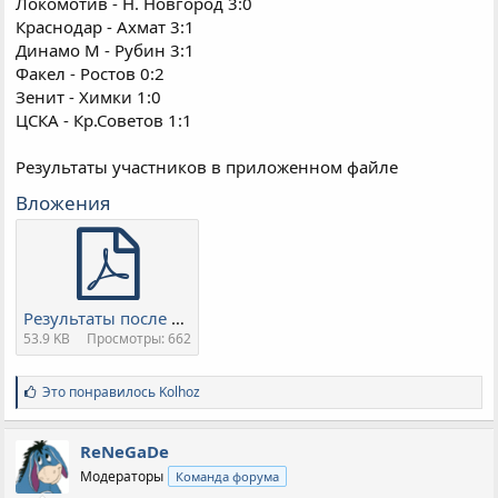
Локомотив - Н. Новгород 3:0
Краснодар - Ахмат 3:1
Динамо М - Рубин 3:1
Факел - Ростов 0:2
Зенит - Химки 1:0
ЦСКА - Кр.Советов 1:1
Результаты участников в приложенном файле
Вложения
Результаты после 25 тура.pdf
53.9 KB
Просмотры: 662
С
Это понравилось
Kolhoz
и
м
п
ReNeGaDe
а
Модераторы
Команда форума
т
и