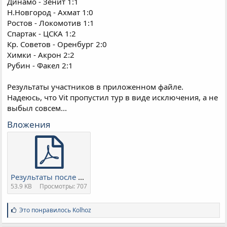
Динамо - Зенит 1:1
Н.Новгород - Ахмат 1:0
Ростов - Локомотив 1:1
Спартак - ЦСКА 1:2
Кр. Советов - Оренбург 2:0
Химки - Акрон 2:2
Рубин - Факел 2:1
Результаты участников в приложенном файле.
Надеюсь, что Vit пропустил тур в виде исключения, а не
выбыл совсем...
Вложения
Результаты после 26 тура.pdf
53.9 KB
Просмотры: 707
С
Это понравилось
Kolhoz
и
м