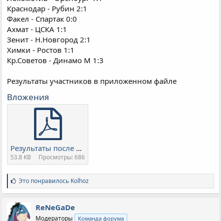
Краснодар - Рубин 2:1
Факел - Спартак 0:0
Ахмат - ЦСКА 1:1
Зенит - Н.Новгород 2:1
Химки - Ростов 1:1
Кр.Советов - Динамо М 1:3
Результаты участников в приложенном файле
Вложения
Результаты после 27 тура.pdf
53.8 KB
Просмотры: 686
С
Это понравилось
Kolhoz
и
м
п
ReNeGaDe
а
Модераторы
Команда форума
т