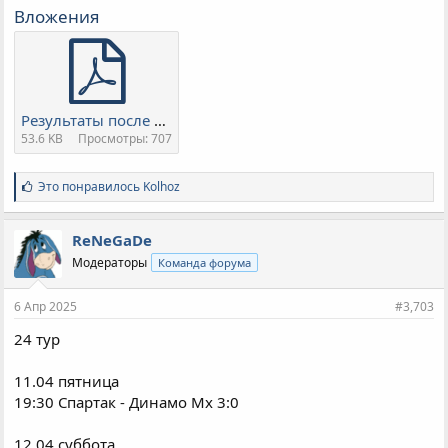
Вложения
Результаты после 23 тура.pdf
53.6 KB
Просмотры: 707
С
Это понравилось
Kolhoz
и
м
п
ReNeGaDe
а
Модераторы
Команда форума
т
и
и
6 Апр 2025
#3,703
:
24 тур
11.04 пятница
19:30 Спартак - Динамо Мх 3:0
12.04 суббота