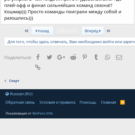
плей-офф и финал сильнейших команд сезона!?
Кошмар))) Просто команды поиграли между собой и
разошлись)))
First
Last
Назад
186 из 187
Вперёд
Для того, чтобы здесь отвечать, Вам необходимо войти или зарег
Facebook
Twitter
Google+
Reddit
Pinterest
Tumblr
WhatsApp
Элект
Поделиться:
Ссылка
Спорт
Russian (RU)
Обратная связь
Условия и правила
Помощь
Главная
Локализация от
XenForo.Info