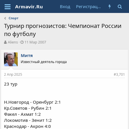
Вход
Регистрация
Спорт
Турнир прогнозистов: Чемпионат России
по футболу
А
Д
Aliens
11 Мар 2007
в
а
т
т
Митя
о
а
Известный деятель города
р
н
т
а
е
ч
2 Апр 2025
#3,701
м
а
ы
л
23 тур
а
Н.Новгород - Оренбург 2:1
Кр.Советов - Рубин 2:1
Факел - Ахмат 1:2
Локомотив - Зенит 1:2
Краснодар - Акрон 4:0