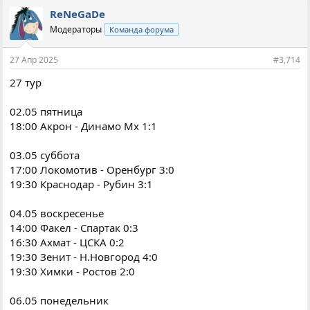
п
ReNeGaDe
а
Модераторы
Команда форума
т
и
и
27 Апр 2025
#3,714
:
27 тур
02.05 пятница
18:00 Акрон - Динамо Мх 1:1
03.05 суббота
17:00 Локомотив - Оренбург 3:0
19:30 Краснодар - Рубин 3:1
04.05 воскресенье
14:00 Факел - Спартак 0:3
16:30 Ахмат - ЦСКА 0:2
19:30 Зенит - Н.Новгород 4:0
19:30 Химки - Ростов 2:0
06.05 понедельник