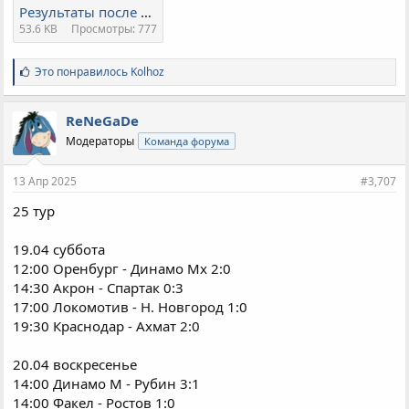
Результаты после 24 тура.pdf
53.6 KB
Просмотры: 777
С
Это понравилось
Kolhoz
и
м
п
ReNeGaDe
а
Модераторы
Команда форума
т
и
и
13 Апр 2025
#3,707
:
25 тур
19.04 суббота
12:00 Оренбург - Динамо Мх 2:0
14:30 Акрон - Спартак 0:3
17:00 Локомотив - Н. Новгород 1:0
19:30 Краснодар - Ахмат 2:0
20.04 воскресенье
14:00 Динамо М - Рубин 3:1
14:00 Факел - Ростов 1:0