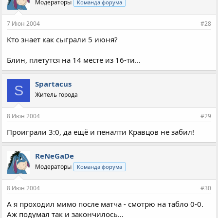
Модераторы
Команда форума
7 Июн 2004
#28
Кто знает как сыграли 5 июня?
Блин, плетутся на 14 месте из 16-ти...
Spartacus
S
Житель города
8 Июн 2004
#29
Проиграли 3:0, да ещё и пеналти Кравцов не забил!
ReNeGaDe
Модераторы
Команда форума
8 Июн 2004
#30
А я проходил мимо после матча - смотрю на табло 0-0.
Аж подумал так и закончилось...