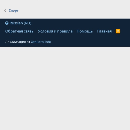
Спорт
Russian (RU)
Обратная связь
Условия и правила
Помощь
Главная
Локализация от
XenForo.Info