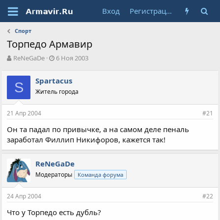
Вход
Регистрация
Спорт
Торпедо Армавир
А
Д
ReNeGaDe
6 Ноя 2003
в
а
т
т
Spartacus
о
S
а
Житель города
р
н
т
а
е
ч
21 Апр 2004
#21
м
а
ы
л
Он та падал по привычке, а на самом деле пеналь
а
заработал Филлип Никифоров, кажется так!
ReNeGaDe
Модераторы
Команда форума
24 Апр 2004
#22
Что у Торпедо есть дубль?