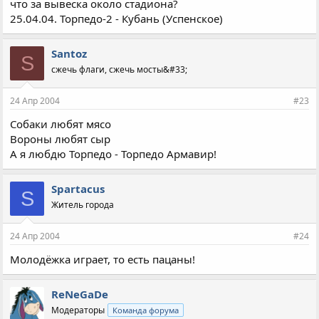
что за вывеска около стадиона?
25.04.04. Торпедо-2 - Кубань (Успенское)
Santoz
S
сжечь флаги, сжечь мосты&#33;
24 Апр 2004
#23
Собаки любят мясо
Вороны любят сыр
А я любдю Торпедо - Торпедо Армавир!
Spartacus
S
Житель города
24 Апр 2004
#24
Молодёжка играет, то есть пацаны!
ReNeGaDe
Модераторы
Команда форума