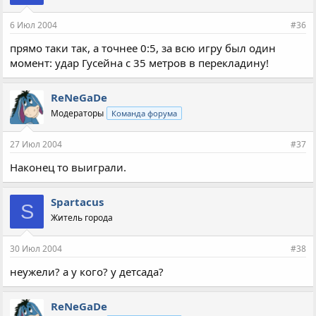
6 Июл 2004
#36
прямо таки так, а точнее 0:5, за всю игру был один
момент: удар Гусейна с 35 метров в перекладину!
ReNeGaDe
Модераторы
Команда форума
27 Июл 2004
#37
Наконец то выиграли.
Spartacus
S
Житель города
30 Июл 2004
#38
неужели? а у кого? у детсада?
ReNeGaDe