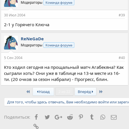
Модераторы
Команда форума
30 Июл 2004
#39
2-1 у Горячего Ключа
ReNeGaDe
Модераторы
Команда форума
5 Сен 2004
#40
Кто ходил сегодня на прощальный матч Агабекяна? Как
сыграли хоть? Они уже в таблице на 13-м месте из 16-
ти. (20 очков за сезон набрали) - Прогресс, блин.
First
Last
Назад
2 из 22
Вперёд
Для того, чтобы здесь отвечать, Вам необходимо войти или зарег
Facebook
Twitter
Google+
Reddit
Pinterest
Tumblr
WhatsApp
Элект
Поделиться:
Ссылка