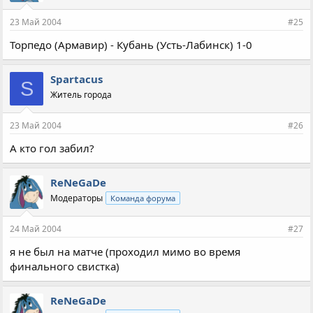
23 Май 2004
#25
Торпедо (Армавир) - Кубань (Усть-Лабинск) 1-0
Spartacus
S
Житель города
23 Май 2004
#26
А кто гол забил?
ReNeGaDe
Модераторы
Команда форума
24 Май 2004
#27
я не был на матче (проходил мимо во время
финального свистка)
ReNeGaDe