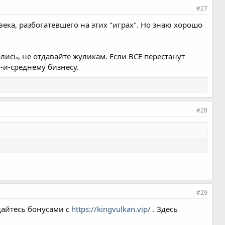
#27
века, разбогатевшего на этих "играх". Но знаю хорошо
ались, не отдавайте жуликам. Если ВСЕ перестанут
-и-среднему бизнесу.
#28
#29
дайтесь бонусами с
https://kingvulkan.vip/
. Здесь