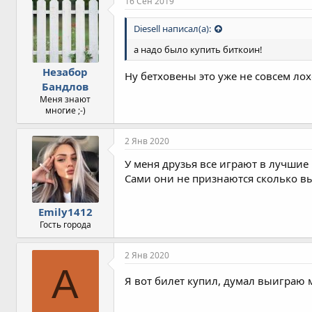
16 Сен 2019
Diesell написал(а):
а надо было купить биткоин!
Незабор
Ну бетховены это уже не совсем ло
Бандлов
Меня знают
многие ;-)
2 Янв 2020
У меня друзья все играют в лучшие
Сами они не признаются сколько вы
Emily1412
Гость города
2 Янв 2020
A
Я вот билет купил, думал выиграю 