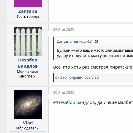
Zantana
Гость города
28 Янв 2025
Zantana написал(а):
Вулкан — это ваше место для захватыв
удачу и получить массу позитивных эм
Незабор
Бандлов
Все, кто хоть раз смотрел пиратски
Меня знают
многие ;-)
С
Это понравилось
Vlad
и
м
п
30 Янв 2025
а
т
@Незабор Бандлов
, да и ещё мэлбе
и
и
:
Vlad
Наблюдатель...