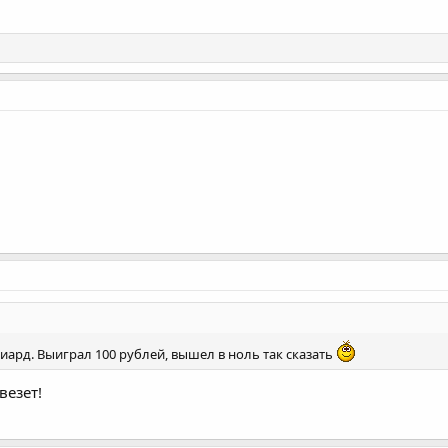
иард. Выиграл 100 рублей, вышел в ноль так сказать
везет!