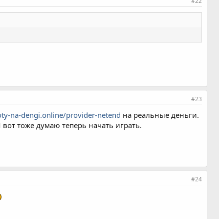
#22
#23
loty-na-dengi.online/provider-netend
на реальные деньги.
 вот тоже думаю теперь начать играть.
#24