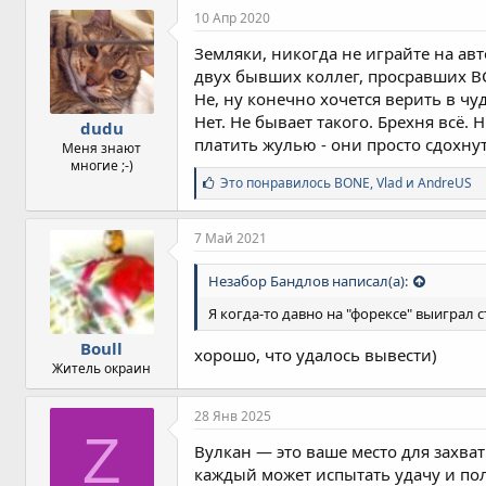
10 Апр 2020
Земляки, никогда не играйте на авт
двух бывших коллег, просравших ВС
Не, ну конечно хочется верить в чуд
Нет. Не бывает такого. Брехня всё.
dudu
платить жулью - они просто сдохну
Меня знают
многие ;-)
С
Это понравилось
BONE
,
Vlad
и
AndreUS
и
м
п
7 Май 2021
а
т
Незабор Бандлов написал(а):
и
и
Я когда-то давно на "форексе" выиграл с
:
Boull
хорошо, что удалось вывести)
Житель окраин
28 Янв 2025
Z
Вулкан — это ваше место для захв
каждый может испытать удачу и по