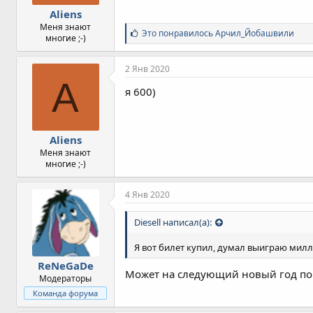
Aliens
Меня знают
С
Это понравилось
Арчил_Йобашвили
многие ;-)
и
м
п
2 Янв 2020
а
A
т
я 600)
и
и
:
Aliens
Меня знают
многие ;-)
4 Янв 2020
Diesell написал(а):
Я вот билет купил, думал выиграю милл
ReNeGaDe
Может на следующий новый год по
Модераторы
Команда форума