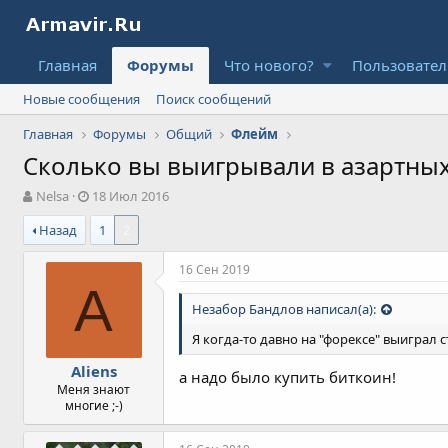
Главная
Форумы
Что нового?
Пользовате
Новые сообщения
Поиск сообщений
Главная
Форумы
Общий
Флейм
Сколько вы выигрывали в азартных
А
Д
Nelsa
18 Июл 2016
в
а
Назад
1
2
т
т
о
а
р
н
16 Сен 2019
т
а
A
е
ч
Незабор Бандлов написал(а):
м
а
ы
л
Я когда-то давно на "форексе" выиграл с
а
Aliens
а надо было купить биткоин!
Меня знают
многие ;-)