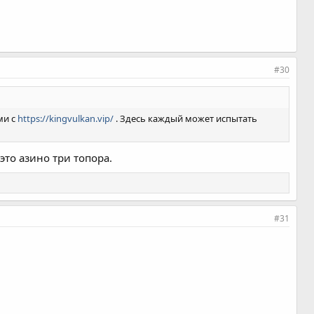
#30
ми с
https://kingvulkan.vip/
. Здесь каждый может испытать
это азино три топора.
#31