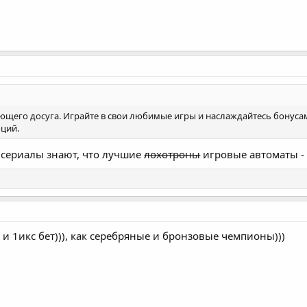
ающего досуга. Играйте в свои любимые игры и наслаждайтесь бонуса
оций.
е сериалы знают, что лучшие
лохотроны
игровые автоматы - 
т и 1икс бет))), как серебряные и бронзовые чемпионы)))