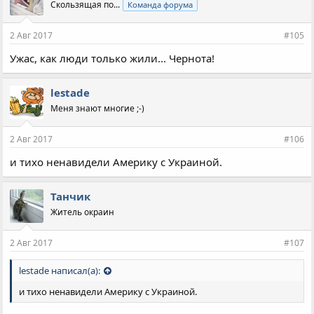
Скользящая по...
Команда форума
т
и
и
2 Авг 2017
#105
:
Ужас, как люди только жили... Чернота!
lestade
Меня знают многие ;-)
2 Авг 2017
#106
и тихо ненавидели Америку с Украиной.
Танчик
Житель окраин
2 Авг 2017
#107
lestade написал(а):
и тихо ненавидели Америку с Украиной.