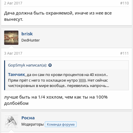
2 Авг 2017
#110
Дача должна быть охраняемой, иначе из нее все
вынесут.
brisk
DedHunter
3 Авг 2017
#111
GopSmyk написал(а):
Танчик
, да он сам по крови процентов на 40 хохол..
Прям прёт с него то хохлацкое нутро )))))). Нет сейчас
чистокровных в мире вообще.. перевелись напрочь...
лучше быть на 1/4 хохлом, чем как ты на 100%
долбоёбом
Росна
Модераторы
Команда форума