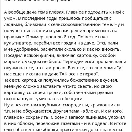
А вообще дача тема клевая. Главное подходить к ней с
умом. В последние годы пришлось пообщаться с
людьми, близкими к сельскохозайственной теме. Ну и
полученные знания и умения решил применить на
практике. Пример: прошлый год. По весне взял
культиватор, перебил все грядки на даче. Отсыпали
мне удобрений, расчитали сколько и как их вносить.
Посадил всякой фигни, включая картошку. Особой
мороки с уходом не было. Периодически пропалывал и
окучивал все, что там росло. В итоге, со слов мамы "у
нас еще никогда на даче ТАК все не перло".
Так вот, картошка получилась божественно вкусная.
Мелкую сложно заставить что-то съесть, но свою
картошку, со своей грядки, собственными руками
выкопанную - уминала за обе щеки.
Ну а всякие там клубники, смородины, крыжовник и
т.п. и не обсуждаются. Другая тема - яблоки. Их много,
главное - сохранить. С осени запасся ящиками, уложил
в них яблоки, переложив газетами - и в подвал. В итоге
ели собственные яблоки практически до конца весны.