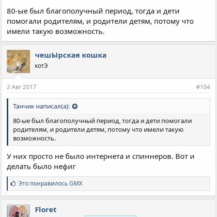
80-ые был благополучный период, тогда и дети
помогали родителям, и родители детям, потому что
имели такую возможность.
чешЫрская кошка
котЭ
2 Авг 2017
#104
Танчик написал(а):
80-ые был благополучный период, тогда и дети помогали
родителям, и родители детям, потому что имели такую
возможность.
У них просто не было интернета и спиннеров. Вот и
делать было нефиг
С
Это понравилось
GMX
и
м
п
Floret
а