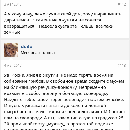
3 Авг 2017
#112
А я хочу дачу, даже лучше свой дом, хочу выращивать
дары земли. В каменные джунгли не хочется
возвращаться... Надоела суета эта. Тельцы все-таки
земные
dudu
Меня знают многие ;-)
4 Авг 2017
#113
Ув. Росна. Живя в Якутии, не надо терять время на
собирание грибов. В свободное время сxодите с мужем
на ближайшую речушку-вонючку. Непременно
возьмите с собой лопату и большую сковородку.
Найдите небольшой порог-водопадик на этом ручейке.
И пусть муж закатит штаны до колен и лопатой
выгребает песочек с илом из под водопадика. И бросает
вам на сковороду. А вы, наклонив оную на градусов 25-
30 промывайте эту ,,муляку,, в проточной водичке.
Будете приятно удивлены, когда весь песок унесет