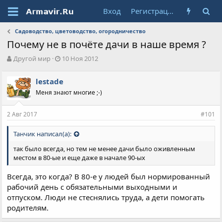
Вход
Регистрация
Садоводство, цветоводство, огородничество
Почему не в почёте дачи в наше время ?
А
Д
Другой мир
10 Ноя 2012
в
а
т
т
lestade
о
а
Меня знают многие ;-)
р
н
т
а
е
ч
2 Авг 2017
#101
м
а
ы
л
Танчик написал(а):
а
так было всегда, но тем не менее дачи было оживленным
местом в 80-ые и еще даже в начале 90-ых
Всегда, это когда? В 80-е у людей был нормированный
рабочий день с обязательными выходными и
отпуском. Люди не стеснялись труда, а дети помогать
родителям.