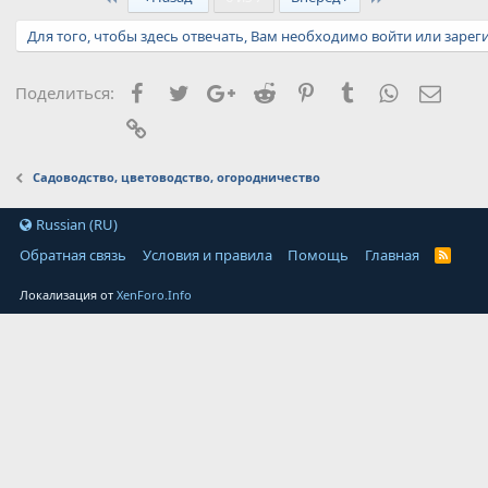
Для того, чтобы здесь отвечать, Вам необходимо войти или зарег
Facebook
Twitter
Google+
Reddit
Pinterest
Tumblr
WhatsApp
Элект
Поделиться:
Ссылка
Садоводство, цветоводство, огородничество
Russian (RU)
Обратная связь
Условия и правила
Помощь
Главная
Локализация от
XenForo.Info