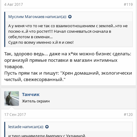
4 Авг 2017
#119
Муслим Магомаев написал(а):
А у меня что то не так со взаимоотношением с землей...что не
посею-х..й что ростет!!! Начал сомневаться сначала в
себе,потом в семенах...
Судя по всему именно х.й я и сею!
Так, здорово ведь... даже на х*ях можно бизнес сделать:
организуй прямые поставки в магазин интимных
товаров.
Пусть прям так и пишут: "Хрен домашний, экологически
чистый, свежесорванный."
Танчик
Житель окраин
17 Сен 2017
#120
lestade написал(а):
и тихо ненавидели Америку с Украиной.