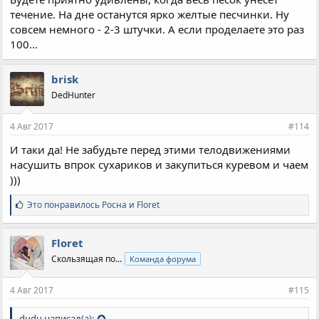
течение. На дне останутся ярко желтые песчинки. Ну
совсем немного - 2-3 штучки. А если проделаете это раз
100...
brisk
DedHunter
4 Авг 2017
#114
И таки да! Не забудьте перед этими телодвижениями
насушить впрок сухариков и закупиться куревом и чаем
)))
С
Это понравилось
Росна
и
Floret
и
м
п
Floret
а
Скользящая по...
Команда форума
т
и
и
4 Авг 2017
#115
:
dudu написал(а):