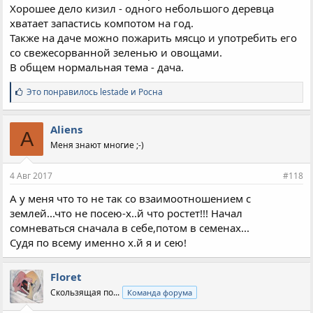
Хорошее дело кизил - одного небольшого деревца
хватает запастись компотом на год.
Также на даче можно пожарить мясцо и употребить его
со свежесорванной зеленью и овощами.
В общем нормальная тема - дача.
С
Это понравилось
lestade
и
Росна
и
м
п
Aliens
A
а
Меня знают многие ;-)
т
и
и
4 Авг 2017
#118
:
А у меня что то не так со взаимоотношением с
землей...что не посею-х..й что ростет!!! Начал
сомневаться сначала в себе,потом в семенах...
Судя по всему именно х.й я и сею!
Floret
Скользящая по...
Команда форума