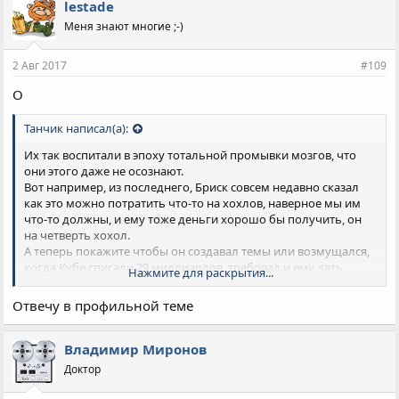
lestade
Меня знают многие ;-)
2 Авг 2017
#109
О
Танчик написал(а):
Их так воспитали в эпоху тотальной промывки мозгов, что
они этого даже не осознают.
Вот например, из последнего, Бриск совсем недавно сказал
как это можно потратить что-то на хохлов, наверное мы им
что-то должны, и ему тоже деньги хорошо бы получить, он
на четверть хохол.
А теперь покажите чтобы он создавал темы или возмущался,
когда Кубе списали 29 миллиардов, требовал и ему дать
Нажмите для раскрытия...
денег, раз кубинцам столько списали
Отвечу в профильной теме
Владимир Миронов
Доктор