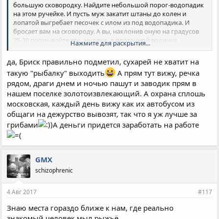
большую сковородку. Найдите небольшой порог-водопадик
на этом ручейке. И пусть муж закатит штаны до колен и
лопатой выгребает песочек с илом из под водопадика. И
бросает вам на сковороду. А вы, наклонив оную на градусов
25-30 промывайте эту ,,муляку,, в проточной водичке.
Нажмите для раскрытия...
Будете приятно удивлены, когда весь песок унесет течение.
На дне останутся ярко желтые песчинки. Ну совсем немного -
да, Бриск правильно подметил, сухарей не хватит на
2-3 штучки. А если проделаете это раз 100...
такую "рыбалку" выходить
А прям тут вижу, речка
рядом, драги днем и ночью пашут и заводик прям в
нашем поселке золотоизвлекающий. А охрана сплошь
московская, каждый день вижу как их автобусом из
общаги на дежурство вывозят, так что я уж лучше за
грибами
А деньги придется заработать на работе
GMX
schizophrenic
4 Авг 2017
#117
Знаю места гораздо ближе к нам, где реально
знакомый человек мыл рыжьё.