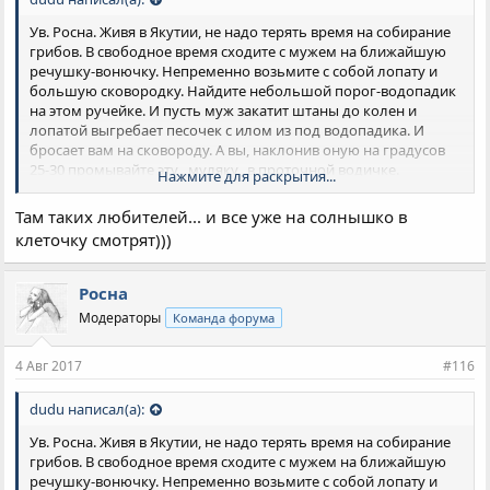
Ув. Росна. Живя в Якутии, не надо терять время на собирание
грибов. В свободное время сxодите с мужем на ближайшую
речушку-вонючку. Непременно возьмите с собой лопату и
большую сковородку. Найдите небольшой порог-водопадик
на этом ручейке. И пусть муж закатит штаны до колен и
лопатой выгребает песочек с илом из под водопадика. И
бросает вам на сковороду. А вы, наклонив оную на градусов
25-30 промывайте эту ,,муляку,, в проточной водичке.
Нажмите для раскрытия...
Будете приятно удивлены, когда весь песок унесет течение.
На дне останутся ярко желтые песчинки. Ну совсем немного -
Там таких любителей... и все уже на солнышко в
2-3 штучки. А если проделаете это раз 100...
клеточку смотрят)))
Росна
Модераторы
Команда форума
4 Авг 2017
#116
dudu написал(а):
Ув. Росна. Живя в Якутии, не надо терять время на собирание
грибов. В свободное время сxодите с мужем на ближайшую
речушку-вонючку. Непременно возьмите с собой лопату и