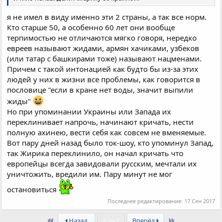
я не имел в виду именно эти 2 страны, а так все норм.
Кто старше 50, а особенно 60 лет они вообще
терпимостью не отличаются мягко говоря, нередко
евреев называют жидами, армян хачиками, узбеков
(или татар с башкирами тоже) называют нацменами.
Причем с такой интонацией как будто бы из-за этих
людей у них в жизни все проблемы, как говорится в
пословице "если в кране нет воды, значит выпили
жиды"
Но при упоминании Украины или Запада их
переклинивает напрочь, начинают кричать, нести
полную ахинею, вести себя как совсем не вменяемые.
Вот пару дней назад было ток-шоу, кто упоминул Запад,
так Жирика переклинило, он начал кричать что
европейцы всегда завидовали русским, мечтали их
уничтожить, вредили им. Пару минут не мог
остановиться
Последнее редактирование:
17 Сен 2017
First
Last
Назад
6 из 7
Вперёд