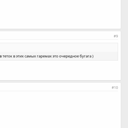
#9
 теток в этих самых гаремах это очередное бугага )
#10