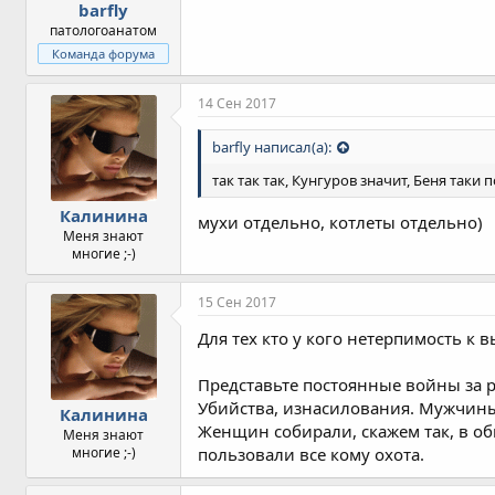
barfly
патологоанатом
Команда форума
14 Сен 2017
barfly написал(а):
так так так, Кунгуров значит, Беня таки 
Калинина
мухи отдельно, котлеты отдельно)
Меня знают
многие ;-)
15 Сен 2017
Для тех кто у кого нетерпимость 
Представьте постоянные войны за р
Убийства, изнасилования. Мужчины
Калинина
Женщин собирали, скажем так, в об
Меня знают
многие ;-)
пользовали все кому охота.