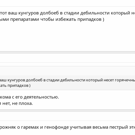
 этот ваш кунгуров долбоеб в стадии дебильности который 
ными препаратами чтобы избежать припадков )
т ваш кунгуров долбоеб в стадии дебильности который несет горячечн
ать припадков )
акома с его деятельностью.
 нет, не плоха.
орожняк о гаремах и генофонде учитывая весьма пестрый этн