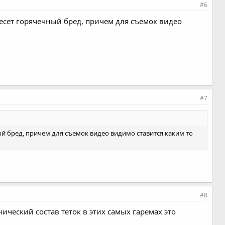
#6
несет горячечный бред, причем для съемок видео
#7
ый бред, причем для съемок видео видимо ставится каким то
#8
ический состав теток в этих самых гаремах это