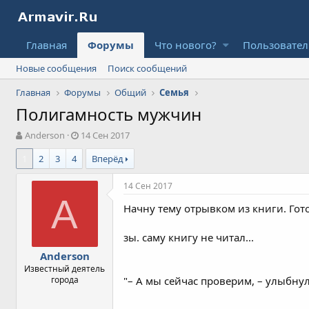
Главная
Форумы
Что нового?
Пользовате
Новые сообщения
Поиск сообщений
Главная
Форумы
Общий
Семья
Полигамность мужчин
А
Д
Anderson
14 Сен 2017
в
а
1
2
3
4
Вперёд
т
т
о
а
р
н
14 Сен 2017
т
а
A
Начну тему отрывком из книги. Гот
е
ч
м
а
ы
л
зы. саму книгу не читал...
а
Anderson
Известный деятель
города
"– А мы сейчас проверим, – улыбнул