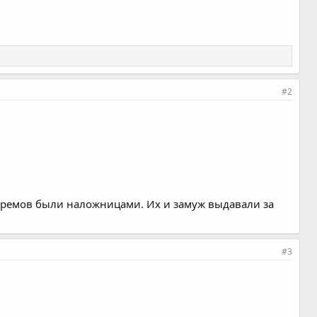
#2
ех гаремов были наложницами. Их и замуж выдавали за
#3