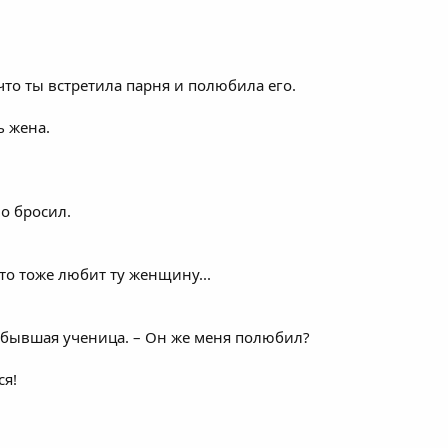
что ты встретила парня и полюбила его.
ь жена.
о бросил.
что тоже любит ту женщину...
я бывшая ученица. – Он же меня полюбил?
ся!