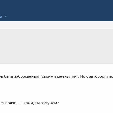
ли
ов быть забросанным "своими мнениями". Но с автором я п
ся волхв. – Скажи, ты замужем?