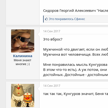
Сидоров Георгий Алексеевич "Насле
С
Это понравилось
Сфинкс
и
м
п
14 Сен 2017
а
т
Это вброс?
и
и
Мужчиной что двигает, если он лю
:
Мужчина вот человечище. Всех любит
Калинина
Меня знают
многие ;-)
Мне понравилась мысль Кунгурова 
В этом что-то есть). А уж потом, о
достойных. Достойные - достойным
14 Сен 2017
так так так, Кунгуров значит, Беня т