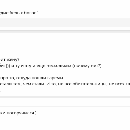
дие белых богов".
бит жену?
))) и ту и эту и ещё нескольких (почему нет?)
про то, откуда пошли гаремы.
ни стали тем, чем стали. И то, не все обитательницы, не вс
.
аки погорячился )