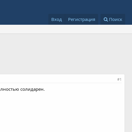
Вход
Регистрация
Поиск
#1
олностью солидарен.