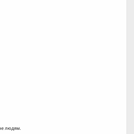
.
не людям.