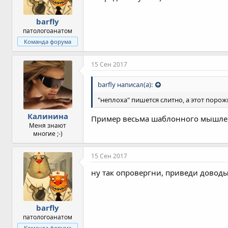
barfly
патологоанатом
Команда форума
15 Сен 2017
barfly написал(а):
"неплоха" пишется слитно, а этот порож
Калинина
Пример весьма шаблонного мышле
Меня знают
многие ;-)
15 Сен 2017
ну так опровергни, приведи доводы 
barfly
патологоанатом
Команда форума