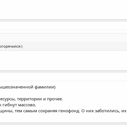
погорячился )
к вышеозначенной фамилии)
есурсы, территории и прочее.
 гибнут массово.
щины, тем самым сохраняя генофонд. О них заботились, их 