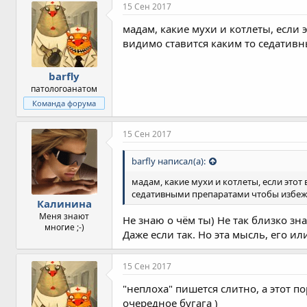
15 Сен 2017
мадам, какие мухи и котлеты, если
видимо ставится каким то седатив
barfly
патологоанатом
Команда форума
15 Сен 2017
barfly написал(а):
мадам, какие мухи и котлеты, если это
седативными препаратами чтобы избеж
Калинина
Меня знают
Не знаю о чём ты) Не так близко зн
многие ;-)
Даже если так. Но эта мысль, его или
15 Сен 2017
"неплоха" пишется слитно, а этот п
очередное бугага )