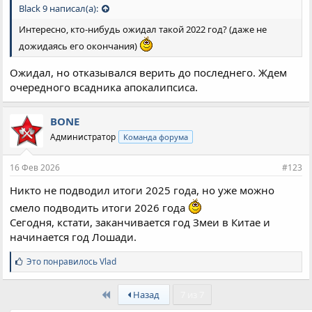
Black 9 написал(а):
Интересно, кто-нибудь ожидал такой 2022 год? (даже не
дожидаясь его окончания)
Ожидал, но отказывался верить до последнего. Ждем
очередного всадника апокалипсиса.
BONE
Администратор
Команда форума
16 Фев 2026
#123
Никто не подводил итоги 2025 года, но уже можно
смело подводить итоги 2026 года
Сегодня, кстати, заканчивается год Змеи в Китае и
начинается год Лошади.
С
Это понравилось
Vlad
и
м
First
п
Назад
7 из 7
а