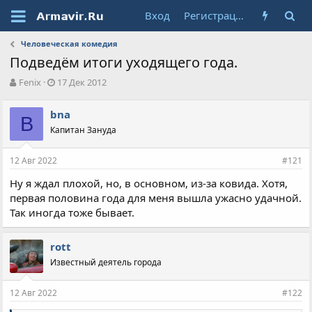
Вход
Регистрация
Человеческая комедия
Подведём итоги уходящего года.
А
Д
Fenix
17 Дек 2012
в
а
т
т
bna
о
B
а
Капитан Зануда
р
н
т
а
е
ч
12 Авг 2022
#121
м
а
ы
л
Ну я ждал плохой, но, в основном, из-за ковида. Хотя,
а
первая половина года для меня вышла ужасно удачной.
Так иногда тоже бывает.
rott
Известный деятель города
12 Авг 2022
#122