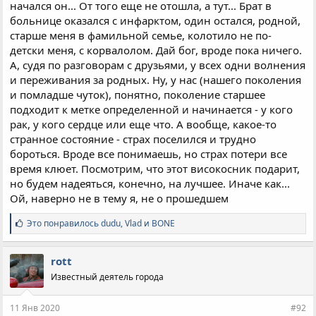
начался он... От того еще не отошла, а тут... Брат в
больнице оказался с инфарктом, один остался, родной,
старше меня в фамильной семье, колотило не по-
детски меня, с корвалолом. Дай бог, вроде пока ничего.
А, судя по разговорам с друзьями, у всех одни волнения
и переживания за родных. Ну, у нас (нашего поколения
и помладше чуток), понятно, поколение старшее
подходит к метке определенной и начинается - у кого
рак, у кого сердце или еще что. А вообще, какое-то
странное состояние - страх поселился и трудно
бороться. Вроде все понимаешь, но страх потери все
время клюет. Посмотрим, что этот високосник подарит,
но будем надеяться, конечно, на лучшее. Иначе как...
Ой, наверно не в тему я, не о прошедшем
С
Это понравилось
dudu
,
Vlad
и
BONE
и
м
п
rott
а
Известный деятель города
т
и
и
11 Янв 2020
#92
: