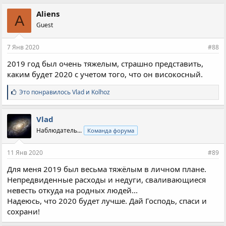
Aliens
A
Guest
7 Янв 2020
#88
2019 год был очень тяжелым, страшно представить,
каким будет 2020 с учетом того, что он високосный.
С
Это понравилось
Vlad
и
Kolhoz
и
м
п
Vlad
а
Наблюдатель...
Команда форума
т
и
и
11 Янв 2020
#89
:
Для меня 2019 был весьма тяжёлым в личном плане.
Непредвиденные расходы и недуги, сваливающиеся
невесть откуда на родных людей...
Надеюсь, что 2020 будет лучше. Дай Господь, спаси и
сохрани!