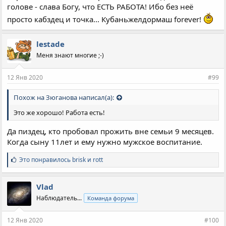
голове - слава Богу, что ЕСТЬ РАБОТА! Ибо без неё
просто кабздец и точка... Кубаньжелдормаш forever!
lestade
Меня знают многие ;-)
12 Янв 2020
#99
Похож на Зюганова написал(а):
Это же хорошо! Работа есть!
Да пиздец, кто пробовал прожить вне семьи 9 месяцев.
Когда сыну 11лет и ему нужно мужское воспитание.
С
Это понравилось
brisk
и
rott
и
м
п
Vlad
а
Наблюдатель...
Команда форума
т
и
и
12 Янв 2020
#100
: