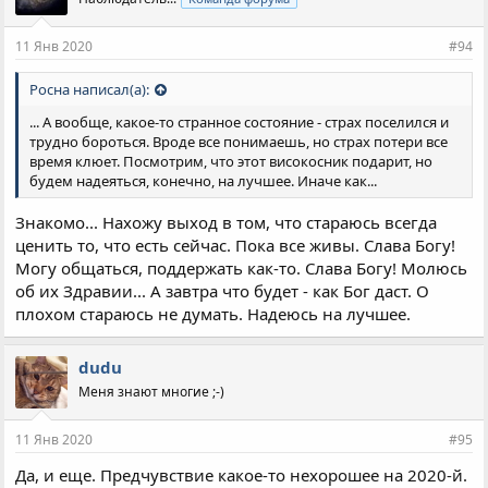
т
и
и
11 Янв 2020
#94
:
Росна написал(а):
... А вообще, какое-то странное состояние - страх поселился и
трудно бороться. Вроде все понимаешь, но страх потери все
время клюет. Посмотрим, что этот високосник подарит, но
будем надеяться, конечно, на лучшее. Иначе как...
Знакомо... Нахожу выход в том, что стараюсь всегда
ценить то, что есть сейчас. Пока все живы. Слава Богу!
Могу общаться, поддержать как-то. Слава Богу! Молюсь
об их Здравии... А завтра что будет - как Бог даст. О
плохом стараюсь не думать. Надеюсь на лучшее.
dudu
Меня знают многие ;-)
11 Янв 2020
#95
Да, и еще. Предчувствие какое-то нехорошее на 2020-й.