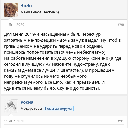
dudu
Меня знают многие ;-)
11 Янв 2020
#90
Для меня 2019-й насыщенным был, чересчур,
затратным не-по-деццки - дочь замуж выдал. Ну чтоб в
грязь фейсом не ударить перед новой роднёй,
пришлось попонтоваться (оччень небесплатно)
На работе изменения в худшую сторону конечно (а где
сегодня в лучшую? А? Назовите чудо-страну, где с
каждым днём всё лучше и цветастей). В прошедшем
году не случилось ничего необычного,
непредсказуемого. Всё шло, как и предвидел. И
удивиться нЕчему было. Скучно до тошноты.
Росна
Модераторы
Команда форума
11 Янв 2020
#91