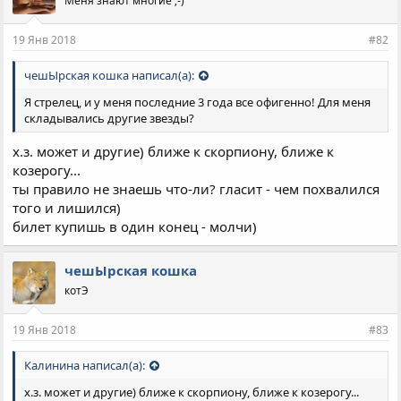
Меня знают многие ;-)
19 Янв 2018
#82
чешЫрская кошка написал(а):
Я стрелец, и у меня последние 3 года все офигенно! Для меня
складывались другие звезды?
х.з. может и другие) ближе к скорпиону, ближе к
козерогу...
ты правило не знаешь что-ли? гласит - чем похвалился
того и лишился)
билет купишь в один конец - молчи)
чешЫрская кошка
котЭ
19 Янв 2018
#83
Калинина написал(а):
х.з. может и другие) ближе к скорпиону, ближе к козерогу...