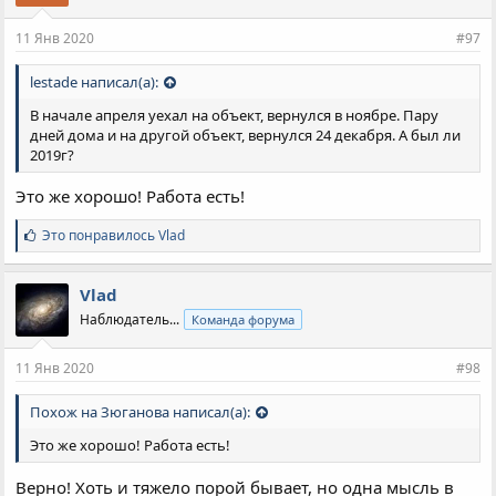
11 Янв 2020
#97
lestade написал(а):
В начале апреля уехал на объект, вернулся в ноябре. Пару
дней дома и на другой объект, вернулся 24 декабря. А был ли
2019г?
Это же хорошо! Работа есть!
С
Это понравилось
Vlad
и
м
п
Vlad
а
Наблюдатель...
Команда форума
т
и
и
11 Янв 2020
#98
:
Похож на Зюганова написал(а):
Это же хорошо! Работа есть!
Верно! Хоть и тяжело порой бывает, но одна мысль в