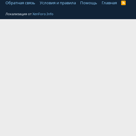
Обратная связь
Условия и правила
Помощь
Главная
Локализация от
XenForo.Info