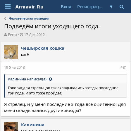
Вход
Регистрация
Человеческая комедия
Подведём итоги уходящего года.
А
Д
Fenix
17 Дек 2012
в
а
т
т
чешЫрская кошка
о
а
котЭ
р
н
т
а
е
ч
19 Янв 2018
#81
м
а
ы
л
Калинина написал(а):
а
Говорят,для стрельцов так складывались звезды последние
три года. И это тоже пройдет.
Я стрелец, и у меня последние 3 года все офигенно! Для
меня складывались другие звезды?
Калинина