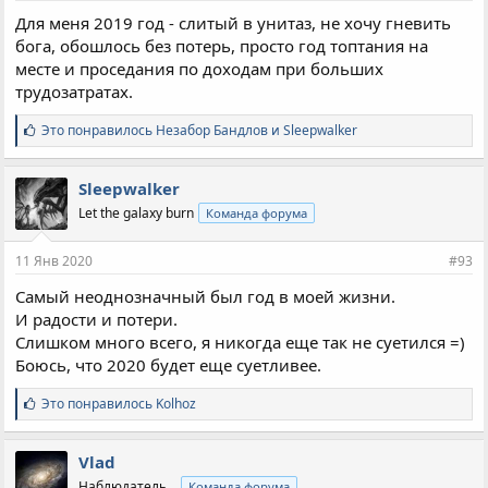
Для меня 2019 год - слитый в унитаз, не хочу гневить
бога, обошлось без потерь, просто год топтания на
месте и проседания по доходам при больших
трудозатратах.
С
Это понравилось
Незабор Бандлов
и
Sleepwalker
и
м
п
Sleepwalker
а
Let the galaxy burn
Команда форума
т
и
и
11 Янв 2020
#93
:
Самый неоднозначный был год в моей жизни.
И радости и потери.
Слишком много всего, я никогда еще так не суетился =)
Боюсь, что 2020 будет еще суетливее.
С
Это понравилось
Kolhoz
и
м
п
Vlad
а
Наблюдатель...
Команда форума