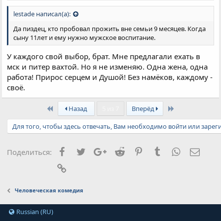
lestade написал(а):
Да пиздец, кто пробовал прожить вне семьи 9 месяцев. Когда
сыну 11лет и ему нужно мужское воспитание.
У каждого свой выбор, брат. Мне предлагали ехать в
мск и питер вахтой. Но я не изменяю. Одна жена, одна
работа! Прирос серцем и Душой! Без намёков, каждому -
своё.
First
Last
Назад
5 из 7
Вперёд
Для того, чтобы здесь отвечать, Вам необходимо войти или зарег
Facebook
Twitter
Google+
Reddit
Pinterest
Tumblr
WhatsApp
Элект
Поделиться:
Ссылка
Человеческая комедия
Russian (RU)