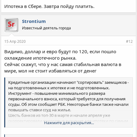
Ипотека в Сбере. Завтра пойду платить.
Strontium
Известный деятель города
15 Апр 2020
#12
Видимо, доллар и евро будут по 120, если пошло
охлаждение ипотечного рынка.
Сейчас скажут, что у нас самая стабильная валюта в
мире, мол не стоит избавляться от денег
Кредитные организации начинают "сортировать" заемщиков -
на подготовленных к ипотеке и не подготовленных.
Инструмент - повышение минимального размера
первоначального взноса, который требуется для получения
ссуды. Об этом сообщает РБК. Некоторые банки также начали
повышать ставки ссуд на жилье.
Шесть банков из топ-30 в марте и начале апреля уже
скорректировали пороговые значения для ипотеки по самым
Нажмите для раскрытия...
популярным кредитным программам - на покупку готового
жилья и новостроек. Размер повышения - 5-10%. В частности,