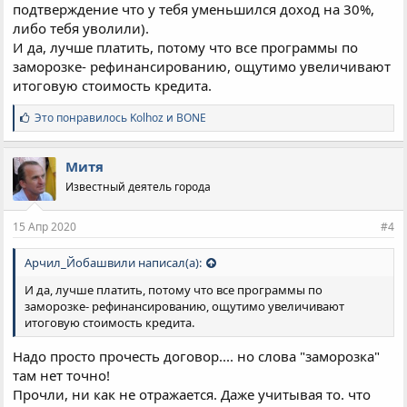
подтверждение что у тебя уменьшился доход на 30%,
либо тебя уволили).
И да, лучше платить, потому что все программы по
заморозке- рефинансированию, ощутимо увеличивают
итоговую стоимость кредита.
С
Это понравилось
Kolhoz
и
BONE
и
м
п
Митя
а
Известный деятель города
т
и
и
15 Апр 2020
#4
:
Арчил_Йобашвили написал(а):
И да, лучше платить, потому что все программы по
заморозке- рефинансированию, ощутимо увеличивают
итоговую стоимость кредита.
Надо просто прочесть договор.... но слова "заморозка"
там нет точно!
Прочли, ни как не отражается. Даже учитывая то. что