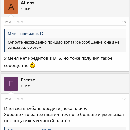
Aliens
A
Guest
15 Апр 2020
#6
Митя написал(а):
Супруге неожиданно пришло вот такое сообщение, она и не
заикалась об этом.
У меня нет кредитов в ВТБ, но тоже получил такое
сообщение
Freeze
F
Guest
15 Апр 2020
#7
Ипотека в кубань кредите ,пока плачУ.
Хорошо что ранее платил немного больше и уменьшал
не срок,а ежемесячный платёж.