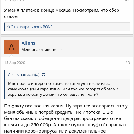
15 Апр 2020
#2
У меня платеж в конце месяца. Посмотрим, что сбер
скажет.
С
Это понравилось
BONE
и
м
п
Aliens
A
а
Меня знают многие ;-)
т
и
и
15 Апр 2020
#3
:
Aliens написал(а):
Мне просто интересно, какие-то каникулы ввели из-за
самоизоляции и карантина? Или только говорят об этом с
экрана, а по факту делай что хочешь, но плати?
По факту все полная херня. Ну заранее оговорюсь что у
меня обычные потреб кредиты, не ипотека. В 2-х
банках сказали обещания деда распространяются на
кредиты до 250 000р. А также нужны пруфы ( справка о
наличии короновируса, или документальное