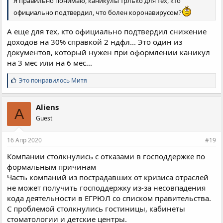
Я правильно понимаю, каникулы трлько для тех, кто
официально подтвердил, что болен коронавирусом?
А еще для тех, кто официально подтвердил снижение
доходов на 30% справкой 2 ндфл... Это один из
документов, который нужен при оформлении каникул
на 3 мес или на 6 мес...
С
Это понравилось
Митя
и
м
п
Aliens
A
а
Guest
т
и
и
16 Апр 2020
#19
:
Компании столкнулись с отказами в господдержке по
формальным причинам
Часть компаний из пострадавших от кризиса отраслей
не может получить господдержку из-за несовпадения
кода деятельности в ЕГРЮЛ со списком правительства.
С проблемой столкнулись гостиницы, кабинеты
стоматологии и детские центры.