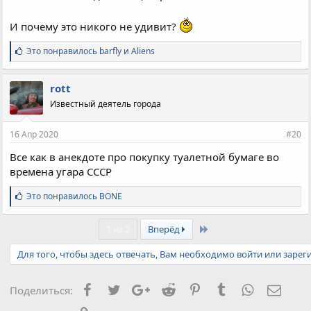
И почему это никого не удивит?
С
Это понравилось
barfly
и
Aliens
и
м
п
rott
а
Известный деятель города
т
и
и
16 Апр 2020
#20
:
Все как в анекдоте про покупку туалетной бумаге во
времена угара СССР
С
Это понравилось
BONE
и
м
Last
п
1 из 2
Вперёд
а
т
Для того, чтобы здесь отвечать, Вам необходимо войти или зарег
и
и
:
Facebook
Twitter
Google+
Reddit
Pinterest
Tumblr
WhatsApp
Элект
Поделиться: