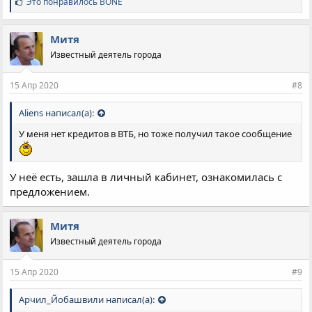
С
Это понравилось
BONE
и
м
п
Митя
а
Известный деятель города
т
и
и
15 Апр 2020
#8
:
Aliens написал(а):
У меня нет кредитов в ВТБ, но тоже получил такое сообщение
У неё есть, зашла в личный кабинет, ознакомилась с
предложением.
Митя
Известный деятель города
15 Апр 2020
#9
Арчил_Йобашвили написал(а):