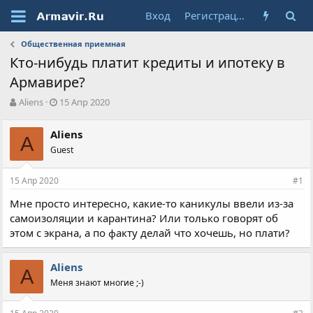
Вход
Регистрация
Общественная приемная
Кто-нибудь платит кредиты и ипотеку в
Армавире?
А
Д
Aliens
15 Апр 2020
в
а
т
т
Aliens
о
A
а
Guest
р
н
т
а
е
ч
15 Апр 2020
#1
м
а
ы
л
Мне просто интересно, какие-то каникулы ввели из-за
а
самоизоляции и карантина? Или только говорят об
этом с экрана, а по факту делай что хочешь, но плати?
Aliens
A
Меня знают многие ;-)