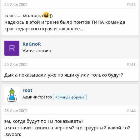
25 Июл 2009
#142
класс.... молодца
))
надеюсь в этой игре не было понтов ТИПА команда
краснодарского края и так далее...
RaGnoR
R
Житель окраин
25 Июл 2009
#143
Дык а показывали уже по ящику или только будут?
root
Администратор
Команда форума
26 Июл 2009
#144
эм, когда будут по ТВ показывать?
а что значит кивин в черном? это траурный какой-то?
:swoon: