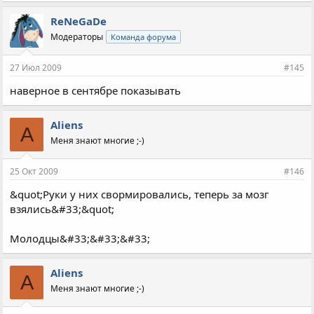
ReNeGaDe
Модераторы
Команда форума
27 Июл 2009
#145
наверное в сентябре показывать
Aliens
A
Меня знают многие ;-)
25 Окт 2009
#146
&quot;Руки у них свормировались, теперь за мозг
взялись&#33;&quot;
Молодцы&#33;&#33;&#33;
Aliens
A
Меня знают многие ;-)