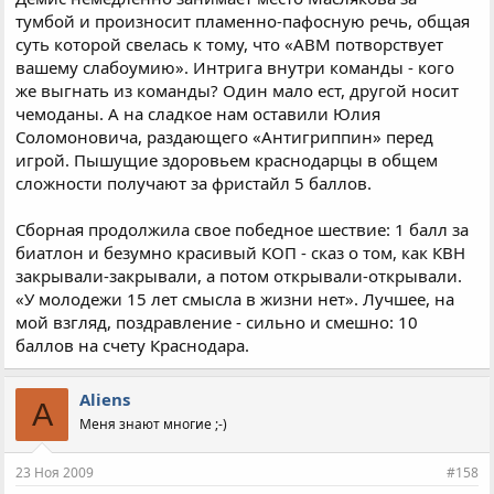
тумбой и произносит пламенно-пафосную речь, общая
суть которой свелась к тому, что «АВМ потворствует
вашему слабоумию». Интрига внутри команды - кого
же выгнать из команды? Один мало ест, другой носит
чемоданы. А на сладкое нам оставили Юлия
Соломоновича, раздающего «Антигриппин» перед
игрой. Пышущие здоровьем краснодарцы в общем
сложности получают за фристайл 5 баллов.
Сборная продолжила свое победное шествие: 1 балл за
биатлон и безумно красивый КОП - сказ о том, как КВН
закрывали-закрывали, а потом открывали-открывали.
«У молодежи 15 лет смысла в жизни нет». Лучшее, на
мой взгляд, поздравление - сильно и смешно: 10
баллов на счету Краснодара.
Aliens
A
Меня знают многие ;-)
23 Ноя 2009
#158