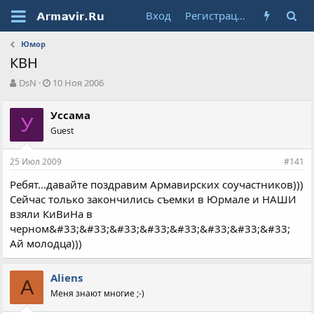
Вход
Регистрация
Юмор
КВН
А
Д
DsN
10 Ноя 2006
в
а
т
т
Уссама
о
У
а
Guest
р
н
т
а
е
ч
25 Июл 2009
#141
м
а
ы
л
Ребят...давайте поздравим Армавирских соучастников)))
а
Сейчас только закончились съемки в Юрмале и НАШИ
взяли КиВиНа в
черном&#33;&#33;&#33;&#33;&#33;&#33;&#33;&#33;
Ай молодца)))
Aliens
A
Меня знают многие ;-)