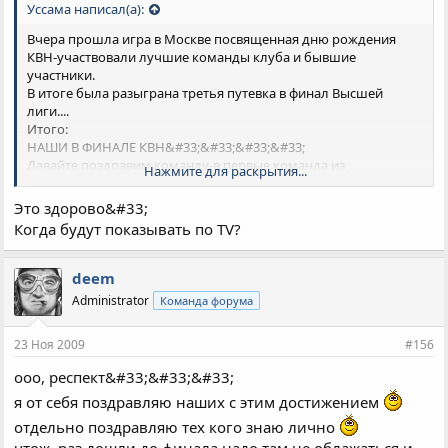
Уссама написал(а):
Вчера прошла игра в Москве посвященная дню рождения
КВН-участвовали лучшие команды клуба и бывшие
участники.
В итоге была разыграна третья путевка в финал Высшей
лиги....
Итого:
НАШИ В ФИНАЛЕ КВН&#33;&#33;&#33;&#33;
Давайте поздравим команду-в первые команда из
Нажмите для раскрытия...
Краснодарского края участвует в финальной игре КВН за всю
историю.
Это здорово&#33;
Еще более удивительно что этот состав первый год играет как
Когда будут показывать по TV?
одна команда.
deem
Administrator
Команда форума
23 Ноя 2009
#156
ооо, респект&#33;&#33;&#33;
я от себя поздравляю наших с этим достижением
отдельно поздравляю тех кого знаю лично