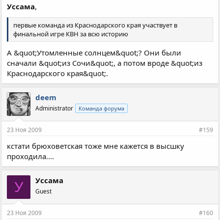
Уссама
,
первые команда из Краснодарского края участвует в
финальной игре КВН за всю историю
А &quot;Утомленные солнцем&quot;? Они были
сначали &quot;из Сочи&quot;, а потом вроде &quot;из
Краснодарского края&quot;.
deem
Administrator
Команда форума
23 Ноя 2009
#159
кстати брюховетская тоже мне кажется в высшку
проходила....
Уссама
У
Guest
23 Ноя 2009
#160