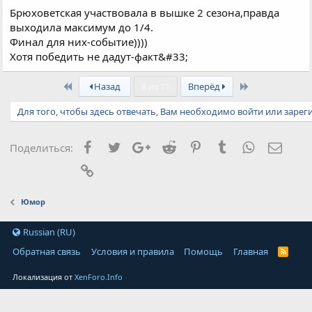
Брюховетская участвовала в вышке 2 сезона,правда
выходила максимум до 1/4.
Финал для них-событие))))
Хотя победить не дадут-факт&#33;
First
Last
Назад
8 из 11
Вперёд
Для того, чтобы здесь отвечать, Вам необходимо войти или зарег
Facebook
Twitter
Google+
Reddit
Pinterest
Tumblr
WhatsApp
Элект
Поделиться:
Ссылка
Юмор
Russian (RU)
Обратная связь
Условия и правила
Помощь
Главная
Локализация от
XenForo.Info