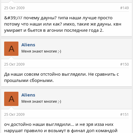
25 Окт 2009
#149
&#39;/// почему дауны? типа наши лучше просто
потому что наши или как? имхо, такие же дауны. квн
умирает и бьется в агонии последние года 2.
Aliens
A
Меня знают многие ;-)
25 Окт 2009
#150
Да наши совсем отстойно выглядели. Не сравнить с
прошлыми сборными.
Aliens
A
Меня знают многие ;-)
25 Окт 2009
#151
оч достойно наши выглядили... и не зря изза них
нарушат правило и возьмут в финал доп командой