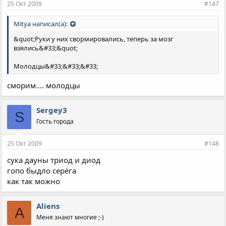
25 Окт 2009
#147
Mitya написал(а):
&quot;Руки у них свормировались, теперь за мозг
взялись&#33;&quot;
Молодцы&#33;&#33;&#33;
сморим.... молодцы
Sergey3
S
Гость города
25 Окт 2009
#148
сука дауны триод и диод
гопо быдло серёга
как так можно
Aliens
A
Меня знают многие ;-)