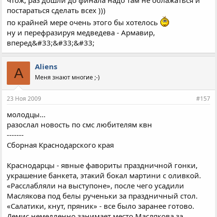
чтож, раз дошли до финала надо там не облажаться и
постараться сделать всех )))
по крайней мере очень этого бы хотелось
ну и перефразируя медведева - Армавир,
вперед&#33;&#33;&#33;
Aliens
A
Меня знают многие ;-)
23 Ноя 2009
#157
молодцы...
разослал новость по смс любителям квн
-------
Сборная Краснодарского края
Краснодарцы - явные фавориты праздничной гонки,
украшение банкета, этакий бокал мартини с оливкой.
«Расслабляли на выступоне», после чего усадили
Маслякова под белы рученьки за праздничный стол.
«Салатики, кнут, пряник» - все было заранее готово.
Демис немедленно занимает место Маслякова за