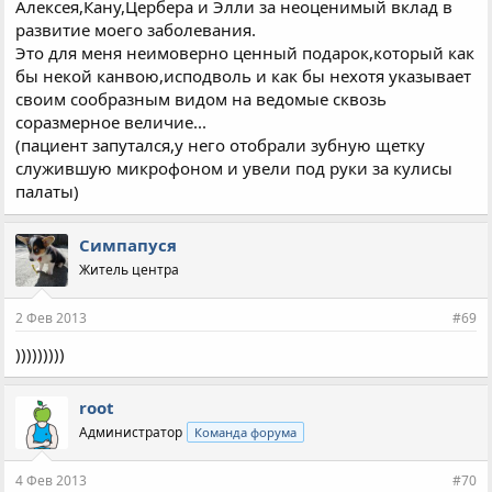
Алексея,Кану,Цербера и Элли за неоценимый вклад в
развитие моего заболевания.
Это для меня неимоверно ценный подарок,который как
бы некой канвою,исподволь и как бы нехотя указывает
своим сообразным видом на ведомые сквозь
соразмерное величие...
(пациент запутался,у него отобрали зубную щетку
служившую микрофоном и увели под руки за кулисы
палаты)
Симпапуся
Житель центра
2 Фев 2013
#69
)))))))))
root
Администратор
Команда форума
4 Фев 2013
#70