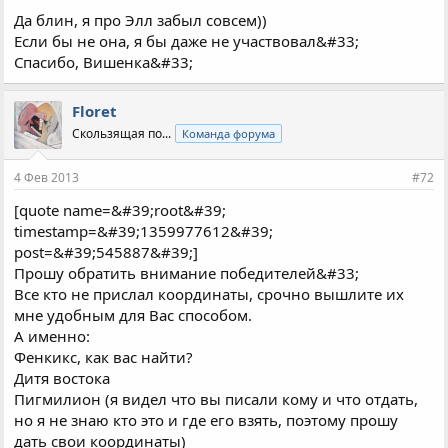
Да блин, я про Элл забыл совсем))
Если бы не она, я бы даже не участвовал&#33;
Спасибо, Вишенка&#33;
Floret
Скользящая по...
Команда форума
4 Фев 2013
#72
[quote name=&#39;root&#39;
timestamp=&#39;1359977612&#39;
post=&#39;545887&#39;]
Прошу обратить внимание победителей&#33;
Все кто не прислал координаты, срочно вышлите их
мне удобным для Вас способом.
А именно:
Фенкикс, как вас найти?
Дитя востока
Пигмилион (я видел что вы писали кому и что отдать,
но я не знаю кто это и где его взять, поэтому прошу
дать свои координаты)