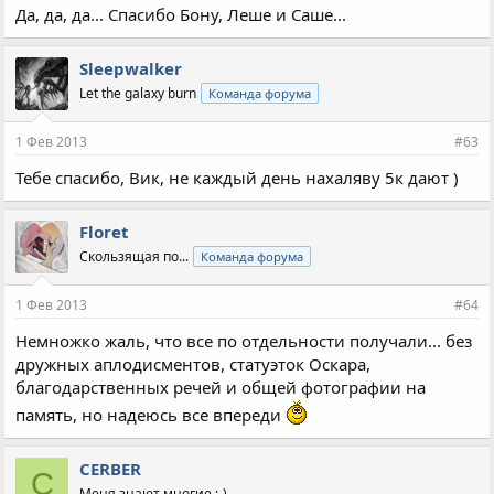
Да, да, да... Спасибо Бону, Леше и Саше...
Sleepwalker
Let the galaxy burn
Команда форума
1 Фев 2013
#63
Тебе спасибо, Вик, не каждый день нахаляву 5к дают )
Floret
Скользящая по...
Команда форума
1 Фев 2013
#64
Немножко жаль, что все по отдельности получали... без
дружных аплодисментов, статуэток Оскара,
благодарственных речей и общей фотографии на
память, но надеюсь все впереди
CERBER
C
Меня знают многие ;-)