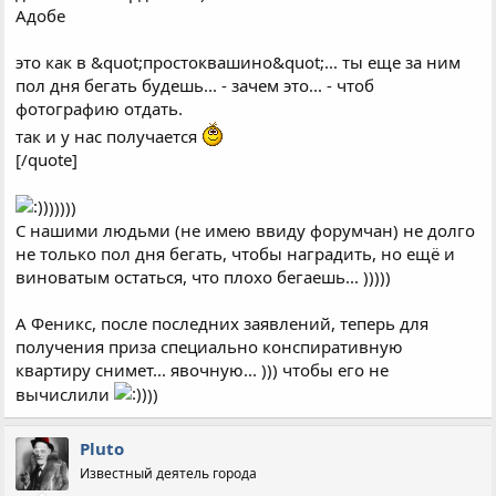
Адобе
это как в &quot;простоквашино&quot;... ты еще за ним
пол дня бегать будешь... - зачем это... - чтоб
фотографию отдать.
так и у нас получается
[/quote]
)))))
С нашими людьми (не имею ввиду форумчан) не долго
не только пол дня бегать, чтобы наградить, но ещё и
виноватым остаться, что плохо бегаешь... )))))
А Феникс, после последних заявлений, теперь для
получения приза специально конспиративную
квартиру снимет... явочную... ))) чтобы его не
вычислили
))
Pluto
Известный деятель города