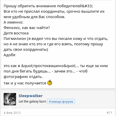
Прошу обратить внимание победителей&#33;
Все кто не прислал координаты, срочно вышлите их
мне удобным для Вас способом.
А именно:
Фенкикс, как вас найти?
Дитя востока
Пигмилион (я видел что вы писали кому и что отдать,
но я не знаю кто это и где его взять, поэтому прошу
дать свои координаты)
Адобе
это как в &quot;простоквашино&quot;... ты еще за ним
пол дня бегать будешь... - зачем это... - чтоб
фотографию отдать.
так и у нас получается
Sleepwalker
Let the galaxy burn
Команда форума
4 Фев 2013
#71