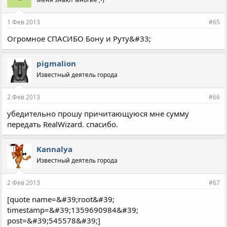
1 Фев 2013
#65
Огромное СПАСИБО Бону и Руту&#33;
pigmalion
Известный деятель города
2 Фев 2013
#66
убедительно прошу причитающуюся мне сумму
передать RealWizard. спасибо.
Kannalya
Известный деятель города
2 Фев 2013
#67
[quote name=&#39;root&#39;
timestamp=&#39;1359690984&#39;
post=&#39;545578&#39;]