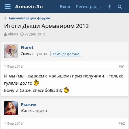
Вход
Регистрация
Администрация форума
Итоги Дыши Армавиром 2012
А
Д
Aliens
27 Дек 2012
в
а
т
т
Floret
о
а
Скользящая по...
Команда форума
р
н
т
а
е
ч
1 Фев 2013
#61
м
а
ы
л
И мы (мы - вдвоем с малышом) приз получили... только
а
гуляли долго
Бону и Саше, спасибо&#33;
Рыжик
Житель окраин
1 Фев 2013
#62