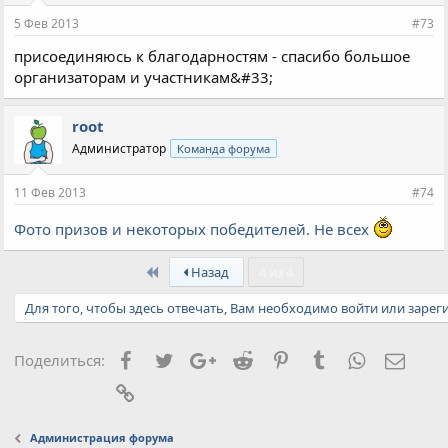
5 Фев 2013
#73
присоединяюсь к благодарностям - спасибо большое
организаторам и участникам&#33;
root
Администратор
Команда форума
11 Фев 2013
#74
Фото призов и некоторых победителей. Не всех
First
Назад
4 из 4
Для того, чтобы здесь отвечать, Вам необходимо войти или зарег
Facebook
Twitter
Google+
Reddit
Pinterest
Tumblr
WhatsApp
Элект
Поделиться:
Ссылка
Администрация форума