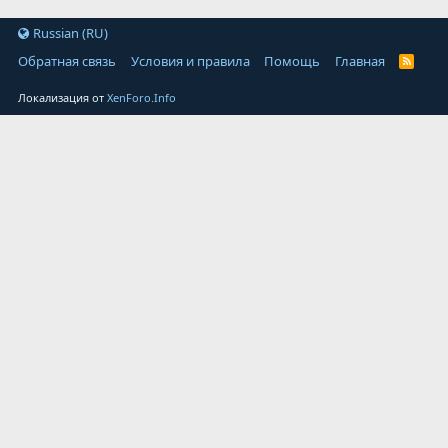
Russian (RU)
Обратная связь
Условия и правила
Помощь
Главная
Локализация от
XenForo.Info