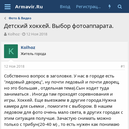
Вход
Регистрация
Фото & Видео
Детский хоккей. Выбор фотоаппарата.
А
Д
Kolhoz
12 Ноя 2018
в
а
т
т
Kolhoz
о
K
а
Житель города
р
н
т
а
е
ч
12 Ноя 2018
#1
м
а
ы
л
Собственно вопрос в заголовке. У нас в городе есть
а
"ледовый дворец", ну почти ледовый и почти дворец,
но это большая , отдельная тема).Сын ходит туда
заниматься . Иногда там проходят соревнования и
игры. Хоккей. Еще выезжаем в другие города.Нужна
камера для сьемки , помогите с выбором. В нашем
ледовом для фото очень мало света, в других городах с
этим ситуация получше. Зачастую снимать можно
только с трибун(20-40 м) , то есть нужен как понимаю