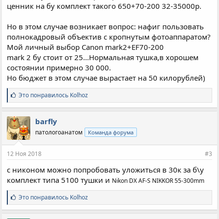
ценник на бу комплект такого 650+70-200 32-35000р.
Но в этом случае возникает вопрос: нафиг пользовать
полнокадровый объектив с кропнутым фотоаппаратом?
Мой личный выбор Canon mark2+EF70-200
mark 2 бу стоит от 25...Нормальная тушка,в хорошем
состоянии примерно 30 000.
Но бюджет в этом случае вырастает на 50 килорублей)
С
Это понравилось
Kolhoz
и
м
п
barfly
а
патологоанатом
Команда форума
т
и
и
12 Ноя 2018
#3
:
с никоном можно попробовать уложиться в 30к за б\у
комплект типа 5100 тушки и
Nikon DX AF-S NIKKOR 55-300mm
С
Это понравилось
Kolhoz
и
м