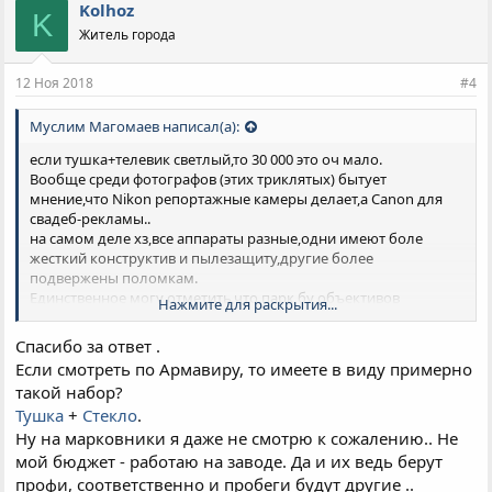
п
Kolhoz
K
а
Житель города
т
и
и
12 Ноя 2018
#4
:
Муслим Магомаев написал(а):
если тушка+телевик светлый,то 30 000 это оч мало.
Вообще среди фотографов (этих триклятых) бытует
мнение,что Nikon репортажные камеры делает,а Canon для
свадеб-рекламы..
на самом деле хз,все аппараты разные,одни имеют боле
жесткий конструктив и пылезащиту,другие более
подвержены поломкам.
Единственное могу отметить,что парк бу объективов
Нажмите для раскрытия...
дешевле и насыщеннее у Canon.
И вот тут вылазит вопрос: какого уровня работа нужна в
Спасибо за ответ .
итоге?
Если смотреть по Армавиру, то имеете в виду примерно
Если более-менее профи,то надо брать ФФ.
такой набор?
Если бытовуха,то конечно кроп тушка.
Тушка
+
Стекло
.
Среди кропов серия 650-750 (
Canon
EOS
650
D)
Крепкие,надежные.Ценник примерно 11000-15000 за тушку
Ну на марковники я даже не смотрю к сожалению.. Не
650(я бы больше не давал)
мой бюджет - работаю на заводе. Да и их ведь берут
Но светосильные зумы для них под кроп никогда не
профи, соответственно и пробеги будут другие ..