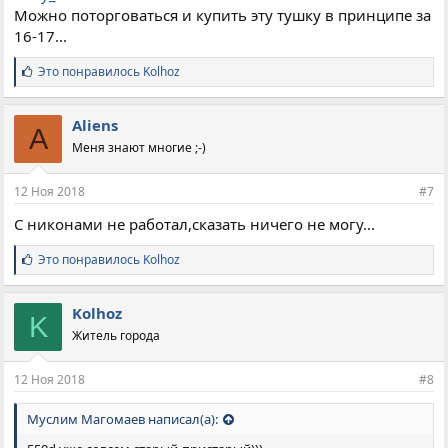
Можно поторговаться и купить эту тушку в принципе за
16-17...
С
Это понравилось
Kolhoz
и
м
п
Aliens
A
а
Меня знают многие ;-)
т
и
и
12 Ноя 2018
#7
:
С никонами не работал,сказать ничего не могу...
С
Это понравилось
Kolhoz
и
м
п
Kolhoz
K
а
Житель города
т
и
и
12 Ноя 2018
#8
:
Муслим Магомаев написал(а):