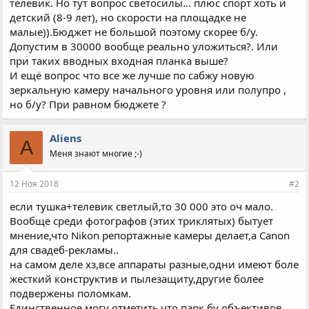
телевик. Но тут вопрос светосилы... плюс спорт хоть и
детский (8-9 лет), но скорости на площадке не
малые)).Бюджет не большой поэтому скорее б/у.
Допустим в 30000 вообще реально уложиться?. Или
при таких вводных входная планка выше?
И ещё вопрос что все же лучше по сабжу новую
зеркальную камеру начального уровня или полупро ,
но б/у? При равном бюджете ?
Aliens
A
Меня знают многие ;-)
12 Ноя 2018
#2
если тушка+телевик светлый,то 30 000 это оч мало.
Вообще среди фотографов (этих триклятых) бытует
мнение,что Nikon репортажные камеры делает,а Canon
для свадеб-рекламы..
на самом деле хз,все аппараты разные,одни имеют боле
жесткий конструктив и пылезащиту,другие более
подвержены поломкам.
Единственное могу отметить,что парк бу объективов