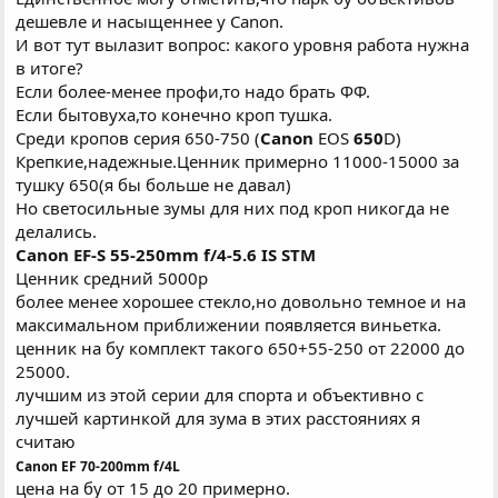
дешевле и насыщеннее у Canon.
И вот тут вылазит вопрос: какого уровня работа нужна
в итоге?
Если более-менее профи,то надо брать ФФ.
Если бытовуха,то конечно кроп тушка.
Среди кропов серия 650-750 (
Canon
EOS
650
D)
Крепкие,надежные.Ценник примерно 11000-15000 за
тушку 650(я бы больше не давал)
Но светосильные зумы для них под кроп никогда не
делались.
Canon EF-S 55-250mm f/4-5.6 IS STM
Ценник средний 5000р
более менее хорошее стекло,но довольно темное и на
максимальном приближении появляется виньетка.
ценник на бу комплект такого 650+55-250 от 22000 до
25000.
лучшим из этой серии для спорта и объективно с
лучшей картинкой для зума в этих расстояниях я
считаю
Canon EF 70-200mm f/4L
цена на бу от 15 до 20 примерно.