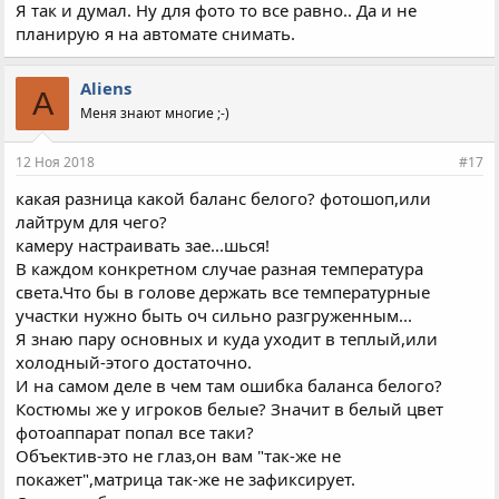
Я так и думал. Ну для фото то все равно.. Да и не
планирую я на автомате снимать.
Aliens
A
Меня знают многие ;-)
12 Ноя 2018
#17
какая разница какой баланс белого? фотошоп,или
лайтрум для чего?
камеру настраивать зае...шься!
В каждом конкретном случае разная температура
света.Что бы в голове держать все температурные
участки нужно быть оч сильно разгруженным...
Я знаю пару основных и куда уходит в теплый,или
холодный-этого достаточно.
И на самом деле в чем там ошибка баланса белого?
Костюмы же у игроков белые? Значит в белый цвет
фотоаппарат попал все таки?
Объектив-это не глаз,он вам "так-же не
покажет",матрица так-же не зафиксирует.