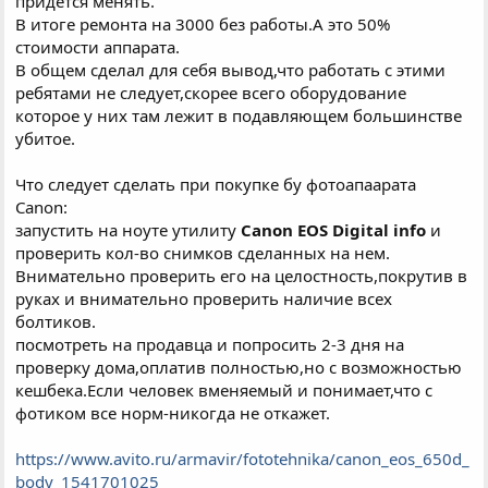
придется менять.
В итоге ремонта на 3000 без работы.А это 50%
стоимости аппарата.
В общем сделал для себя вывод,что работать с этими
ребятами не следует,скорее всего оборудование
которое у них там лежит в подавляющем большинстве
убитое.
Что следует сделать при покупке бу фотоапаарата
Canon:
запустить на ноуте утилиту
Canon EOS Digital info
и
проверить кол-во снимков сделанных на нем.
Внимательно проверить его на целостность,покрутив в
руках и внимательно проверить наличие всех
болтиков.
посмотреть на продавца и попросить 2-3 дня на
проверку дома,оплатив полностью,но с возможностью
кешбека.Если человек вменяемый и понимает,что с
фотиком все норм-никогда не откажет.
https://www.avito.ru/armavir/fototehnika/canon_eos_650d_
body_1541701025