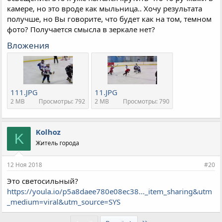
камере, но это вроде как мыльница.. Хочу результата
получше, но Вы говорите, что будет как на том, темном
фото? Получается смысла в зеркале нет?
Вложения
111.JPG
11.JPG
2 MB
Просмотры: 792
2 MB
Просмотры: 790
Kolhoz
K
Житель города
12 Ноя 2018
#20
Это светосильный?
https://youla.io/p5a8daee780e08ec38..._item_sharing&utm
_medium=viral&utm_source=SYS