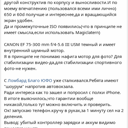
другой конструктив по корпусу и выносливости.И по
моему впечатлению (пользовался всеми ими лично)
650 и 60d получше и интереснее,да и вращающийся
экран удобен.
Да и промежуточные ISO появились(что в принципе не
имеет смысла,если использовать Magiclatern)
CANON EF 75-300 mm f/4-5.6 III USM темный и имеет
внутренний шумный мотор.
Я в принципе не понимаю нафига мотор для фото? Для
стабилизации видео-да,для стабилизации спортивного
фото-не нужен.
С
Ломбард Благо ЮФО
уже сталкивался.Ребята имеют
"шоурум" напротив автовокзала.
Ради интереса как то зашел и попросил с полки iPhone.
В итоге выяснилось,что гарантии вообще
никакой,только тут можно включить и проверить.
Ок! запускаю телефон.кручу в руках,за 1 минуту сел на 2
деления.
Вывод: убитый контроллер зарядки и аккум видимо