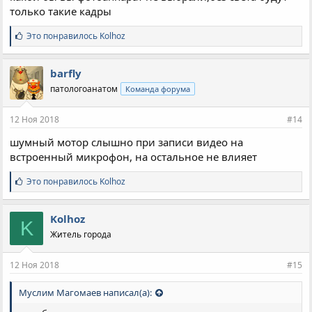
только такие кадры
С
Это понравилось
Kolhoz
и
м
п
barfly
а
патологоанатом
Команда форума
т
и
и
12 Ноя 2018
#14
:
шумный мотор слышно при записи видео на
встроенный микрофон, на остальное не влияет
С
Это понравилось
Kolhoz
и
м
п
Kolhoz
K
а
Житель города
т
и
и
12 Ноя 2018
#15
:
Муслим Магомаев написал(а):