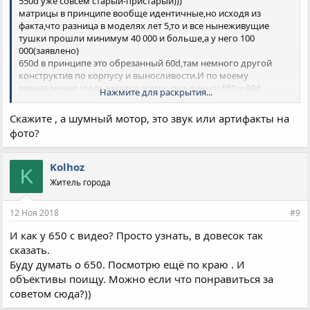
550d уже совсем старый-пристарый)))
матрицы в принципе вообще идентичные,но исходя из
факта,что разница в моделях лет 5,то и все нынеживущие
тушки прошли минимум 40 000 и больше,а у него 100
000(заявлено)
650d в принципе это обрезанный 60d,там немного другой
конструктив по корпусу и выносливости.И по моему
впечатлению (пользовался всеми ими лично) 650 и 60d
Нажмите для раскрытия...
получше и интереснее,да и вращающийся экран удобен.
Да и промежуточные ISO появились(что в принципе не имеет
Скажите , а шумный мотор, это звук или артифакты на
смысла,если использовать Magiclatern)
фото?
CANON EF 75-300 mm f/4-5.6 III USM темный и имеет
внутренний шумный мотор.
Kolhoz
K
Я в принципе не понимаю нафига мотор для фото? Для
Житель города
стабилизации видео-да,для стабилизации спортивного фото-
не нужен.
12 Ноя 2018
#9
С
Ломбард Благо ЮФО
уже сталкивался.Ребята имеют
И как у 650 с видео? Просто узнать, в довесок так
"шоурум" напротив автовокзала.
сказать.
Ради интереса как то зашел и попросил с полки iPhone.
В итоге выяснилось,что гарантии вообще никакой,только тут
Буду думать о 650. Посмотрю ещё по краю . И
можно включить и проверить.
объективы поищу. Можно если что понравиться за
Ок! запускаю телефон.кручу в руках,за 1 минуту сел на 2
советом сюда?))
деления.