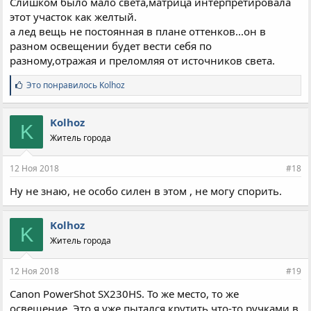
Слишком было мало света,матрица интерпретировала
этот участок как желтый.
а лед вещь не постоянная в плане оттенков...он в
разном освещении будет вести себя по
разному,отражая и преломляя от источников света.
С
Это понравилось
Kolhoz
и
м
п
Kolhoz
K
а
Житель города
т
и
и
12 Ноя 2018
#18
:
Ну не знаю, не особо силен в этом , не могу спорить.
Kolhoz
K
Житель города
12 Ноя 2018
#19
Canon PowerShot SX230HS. То же место, то же
освещение. Это я уже пытался крутить что-то ручками в