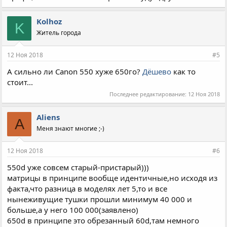
делались.
Canon EF-S 55-250mm f/4-5.6 IS STM
Ценник средний 5000р
Kolhoz
K
более менее хорошее стекло,но довольно темное и на
Житель города
максимальном приближении появляется виньетка.
ценник на бу комплект такого 650+55-250 от 22000 до 25000.
12 Ноя 2018
#5
лучшим из этой серии для спорта и объективно с
лучшей картинкой для зума в этих расстояниях я
А сильно ли Canon 550 хуже 650го?
Дёшево
как то
считаю
стоит...
Canon EF 70-200mm f/4L
Последнее редактирование:
12 Ноя 2018
цена на бу от 15 до 20 примерно.
ценник на бу комплект такого 650+70-200 32-35000р.
Aliens
A
Но в этом случае возникает вопрос: нафиг пользовать
Меня знают многие ;-)
полнокадровый объектив с кропнутым фотоаппаратом?
Мой личный выбор Canon mark2+EF70-200
12 Ноя 2018
#6
mark 2 бу стоит от 25...Нормальная тушка,в хорошем
состоянии примерно 30 000.
550d уже совсем старый-пристарый)))
Но бюджет в этом случае вырастает на 50 килорублей)
матрицы в принципе вообще идентичные,но исходя из
факта,что разница в моделях лет 5,то и все
нынеживущие тушки прошли минимум 40 000 и
больше,а у него 100 000(заявлено)
650d в принципе это обрезанный 60d,там немного