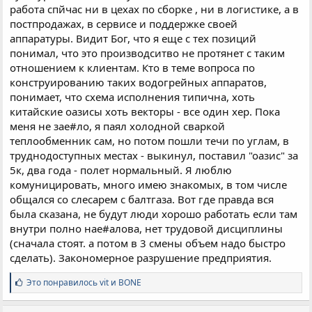
работа спйчас ни в цехах по сборке , ни в логистике, а в
постпродажах, в сервисе и поддержке своей
аппаратуры. Видит Бог, что я еще с тех позиций
понимал, что это производситво не протянет с таким
отношением к клиентам. Кто в теме вопроса по
конструированию таких водогрейных аппаратов,
понимает, что схема исполнения типична, хоть
китайские оазисы хоть векторы - все один хер. Пока
меня не зае#ло, я паял холодной сваркой
теплообменник сам, но потом пошли течи по углам, в
труднодоступных местах - выкинул, поставил "оазис" за
5к, два года - полет нормальный. Я люблю
комуницировать, много имею знакомых, в том числе
общался со слесарем с балтгаза. Вот где правда вся
была сказана, не будут люди хорошо работать если там
внутри полно нае#алова, нет трудовой дисциплины
(сначала стоят. а потом в 3 смены объем надо быстро
сделать). Закономерное разрушение предприятия.
С
Это понравилось
vit
и
BONE
и
м