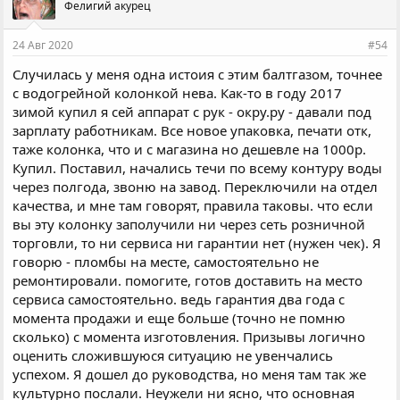
Фелигий акурец
24 Авг 2020
#54
Случилась у меня одна истоия с этим балтгазом, точнее
с водогрейной колонкой нева. Как-то в году 2017
зимой купил я сей аппарат с рук - окру.ру - давали под
зарплату работникам. Все новое упаковка, печати отк,
таже колонка, что и с магазина но дешевле на 1000р.
Купил. Поставил, начались течи по всему контуру воды
через полгода, звоню на завод. Переключили на отдел
качества, и мне там говорят, правила таковы. что если
вы эту колонку заполучили ни через сеть розничной
торговли, то ни сервиса ни гарантии нет (нужен чек). Я
говорю - пломбы на месте, самостоятельно не
ремонтировали. помогите, готов доставить на место
сервиса самостоятельно. ведь гарантия два года с
момента продажи и еще больше (точно не помню
сколько) с момента изготовления. Призывы логично
оценить сложившуюся ситуацию не увенчались
успехом. Я дошел до руководства, но меня там так же
культурно послали. Неужели ни ясно, что основная