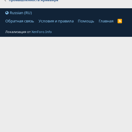
Russian (RU)
Обратная связь
Условия и правила
Помощь
Главная
Локализация от
XenForo.Info