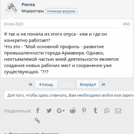
Росна
Модераторы
Команда форума
8 Ноя 2020
#60
Я так и не поняла из этого опуса - кем и где он
конкретно работает?
Что это - "Мой основной профиль - развитие
промышленности города Армавира. Однако,
неотъемлемой частью моей деятельности является
создание новых рабочих мест и сохранение уже
существующих. "???
First
Last
Назад
3 из 4
Вперёд
Для того, чтобы здесь отвечать, Вам необходимо войти или зарег
Facebook
Twitter
Google+
Reddit
Pinterest
Tumblr
WhatsApp
Элект
Поделиться:
Ссылка
Промышленность Армавира