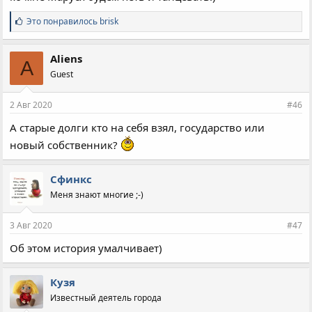
С
Это понравилось
brisk
и
м
п
Aliens
A
а
Guest
т
и
и
2 Авг 2020
#46
:
А старые долги кто на себя взял, государство или
новый собственник?
Сфинкс
Меня знают многие ;-)
3 Авг 2020
#47
Об этом история умалчивает)
Кузя
Известный деятель города