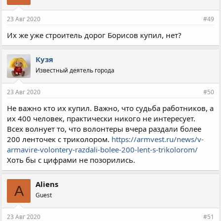
23 Авг 2020
#49
Их же уже строитель дорог Борисов купил, нет?
Кузя
Известный деятель города
23 Авг 2020
#50
Не важно кто их купил. Важно, что судьба работников, а
их 400 человек, практически никого не интересует.
Всех волнует то, что волонтеры вчера раздали более
200 ленточек с триколором.
https://armvest.ru/news/v-
armavire-volontery-razdali-bolee-200-lent-s-trikolorom/
Хоть бы с цифрами не позорились.
Aliens
A
Guest
23 Авг 2020
#51