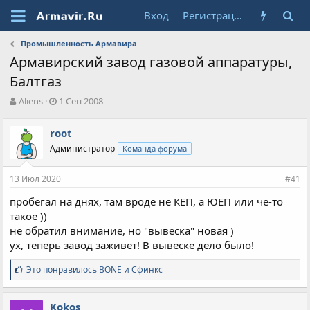
Вход
Регистрация
Промышленность Армавира
Армавирский завод газовой аппаратуры,
Балтгаз
А
Д
Aliens
1 Сен 2008
в
а
т
т
root
о
а
Администратор
Команда форума
р
н
т
а
е
ч
13 Июл 2020
#41
м
а
ы
л
пробегал на днях, там вроде не КЕП, а ЮЕП или че-то
а
такое ))
не обратил внимание, но "вывеска" новая )
ух, теперь завод заживет! В вывеске дело было!
С
Это понравилось
BONE
и
Сфинкс
и
м
п
Kokos