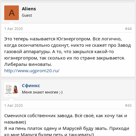
м
п
Aliens
A
а
Guest
т
и
и
1 Авг 2020
#44
:
Это теперь называется Югэнергопром. Все логично,
когда окончательно сдохнут, никто не скажет про Завод
газовой аппаратуры. А то, что закрылся какой-то
югэнергопром, так сколько их по стране закрывается.
Либералы виноваты.
http://www.ugprom20.ru/
Сфинкс
Меня знают многие ;-)
1 Авг 2020
#45
Сменился собственник завода. Всё своё, как хочу так и
называю)
Я на пень платок одену и Марусей буду звать. Приходи
ко мне Маруся будем петь и танцевать!)