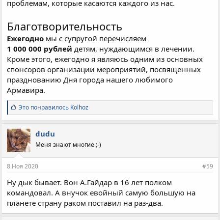
проблемам, которые касаются каждого из нас.
Благотворительность
Ежегодно
мы с супругой перечисляем
1 000 000 рублей
детям, нуждающимся в лечении.
Кроме этого, ежегодно я являюсь одним из основных
спонсоров организации мероприятий, посвященных
празднованию Дня города нашего любимого
Армавира.
С
Это понравилось
Kolhoz
и
м
п
dudu
а
Меня знают многие ;-)
т
и
и
8 Ноя 2020
#59
:
Ну дык бывает. Вон А.Гайдар в 16 лет полком
командовал. А внучок евойный самую большую на
планете страну раком поставил на раз-два.