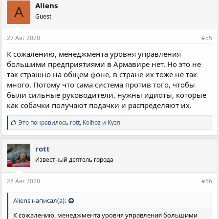
п
Aliens
A
а
Guest
т
и
и
27 Авг 2020
#55
:
К сожалению, менеджмента уровня управления
большими предприятиями в Армавире нет. Но это не
так страшно на общем фоне, в стране их тоже не так
много. Потому что сама система против того, чтобы
были сильные руководители, нужны идиоты, которые
как собачки получают подачки и распределяют их.
С
Это понравилось
rott
,
Kolhoz
и
Кузя
и
м
п
rott
а
Известный деятель города
т
и
и
28 Авг 2020
#56
:
Aliens написал(а):
К сожалению, менеджмента уровня управления большими