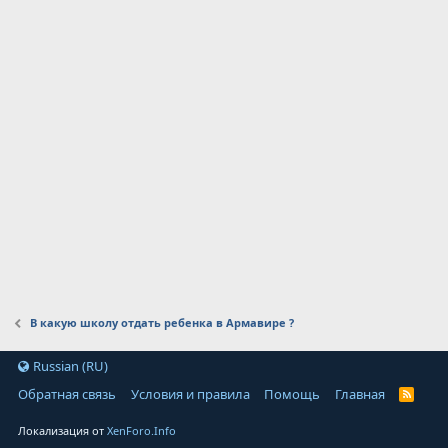
В какую школу отдать ребенка в Армавире ?
Russian (RU)
Обратная связь
Условия и правила
Помощь
Главная
Локализация от
XenForo.Info