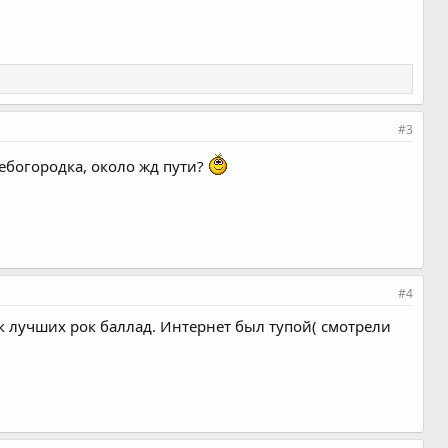
#3
ебогородка, около жд пути?
#4
ик лучших рок баллад. Интернет был тупой( смотрели