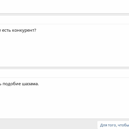
е есть конкурент?
ь подобие шазама.
Для того, чтоб