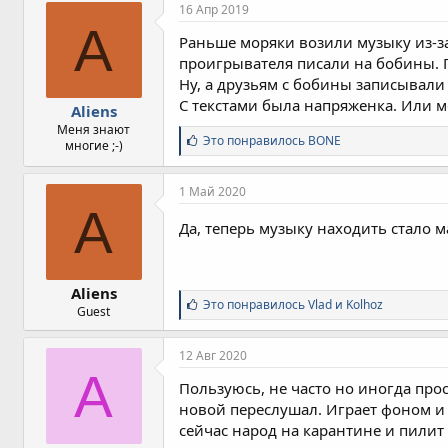
16 Апр 2019
A
Раньше моряки возили музыку из-за
проигрывателя писали на бобины. 
Ну, а друзьям с бобины записывали
С текстами была напряженка. Или 
Aliens
Меня знают
С
Это понравилось
BONE
многие ;-)
и
м
п
1 Май 2020
а
A
т
Да, теперь музыку находить стало 
и
и
:
Aliens
С
Это понравилось
Vlad
и
Kolhoz
Guest
и
м
п
12 Авг 2020
а
A
т
Пользуюсь, не часто но иногда про
и
новой переслушал. Играет фоном и 
и
сейчас народ на карантине и пилит 
: