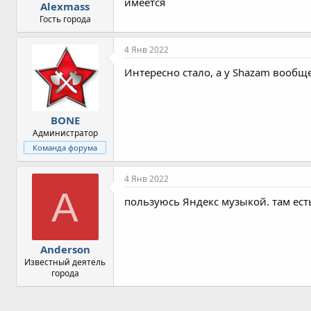
имеется
Alexmass
Гость города
4 Янв 2022
Интересно стало, а у Shazam вообщ
BONE
Администратор
Команда форума
4 Янв 2022
A
пользуюсь Яндекс музыкой. там ест
Anderson
Известный деятель
города