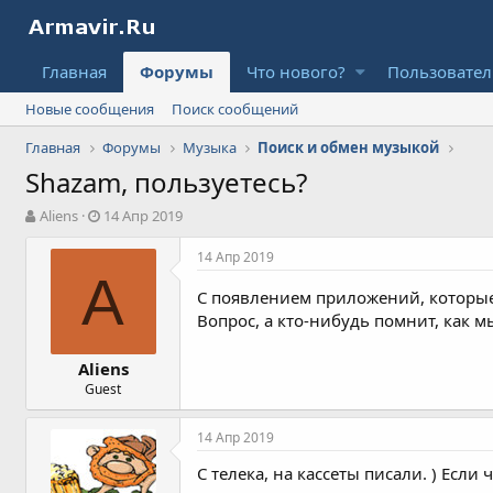
Главная
Форумы
Что нового?
Пользовате
Новые сообщения
Поиск сообщений
Главная
Форумы
Музыка
Поиск и обмен музыкой
Shazam, пользуетесь?
А
Д
Aliens
14 Апр 2019
в
а
т
т
14 Апр 2019
о
а
A
р
н
С появлением приложений, которые
т
а
Вопрос, а кто-нибудь помнит, как 
е
ч
м
а
Aliens
ы
л
Guest
а
14 Апр 2019
С телека, на кассеты писали. ) Если