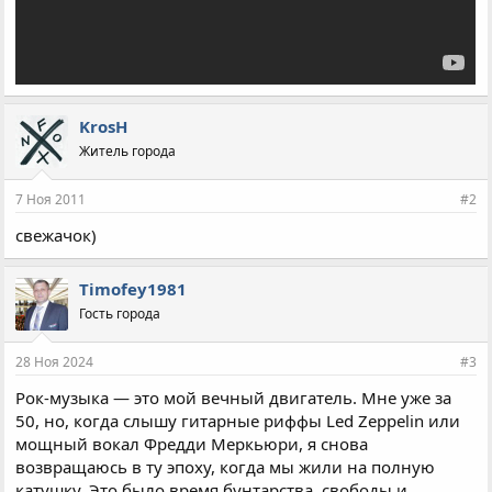
KrosH
Житель города
7 Ноя 2011
#2
свежачок)
Timofey1981
Гость города
28 Ноя 2024
#3
Рок-музыка — это мой вечный двигатель. Мне уже за
50, но, когда слышу гитарные риффы Led Zeppelin или
мощный вокал Фредди Меркьюри, я снова
возвращаюсь в ту эпоху, когда мы жили на полную
катушку. Это было время бунтарства, свободы и