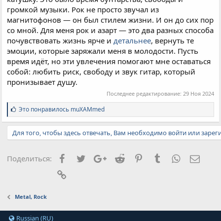
громкой музыки. Рок не просто звучал из
магнитофонов — он был стилем жизни. И он до сих пор
со мной. Для меня рок и азарт — это два разных способа
почувствовать жизнь ярче и
детальнее
, вернуть те
эмоции, которые заряжали меня в молодости. Пусть
время идёт, но эти увлечения помогают мне оставаться
собой: любить риск, свободу и звук гитар, который
пронизывает душу.
Последнее редактирование:
29 Ноя 2024
С
Это понравилось
muXAMmed
и
м
Для того, чтобы здесь отвечать, Вам необходимо войти или зарег
п
а
т
и
Facebook
Twitter
Google+
Reddit
Pinterest
Tumblr
WhatsApp
Элект
Поделиться:
и
:
Ссылка
Metal, Rock
Russian (RU)