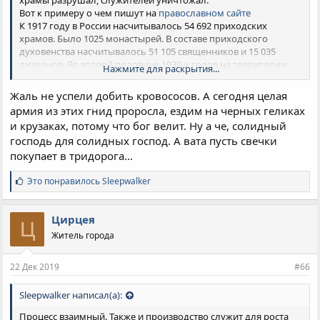
храмы разрушал, служителей уничтожал.
Вот к примеру о чем пишут на
православном сайте
К 1917 году в России насчитывалось 54 692 приходских
храмов. Было 1025 монастырей. В составе приходского
духовенства насчитывалось 51 105 священников и 15 035
диаконов. Во второй половине 1930-х годов на территории
Нажмите для раскрытия...
страны все монастыри были уничтожены. «В 1928 году
закрыто было 534 церкви, а в 1929 – уже 1119 храмов. В 1930
Жаль не успели добить кровососов. А сегодня целая
году упразднение православных общин продолжалось с
армия из этих гнид проросла, ездим на черных геликах
нарастающим темпом. В Москве из 500 храмов к 1 января 1930
и крузаках, потому что бог велит. Ну а че, солидный
года оставалось 224, а через два года – только 87 церквей,
господь для солидных господ. А вата пусть свечки
находившихся в юрисдикции Патриархии. В Рязанской
епархии в 1929 году было закрыто 192 прихода, в Орле в 1930
покупает в тридорога...
году не осталось ни одной православной церкви… К 1939 году
во всей России осталось лишь около 100 соборных и
С
Это понравилось
Sleepwalker
и
приходских храмов (
Цыпин Владислав
, протоиерей. История
м
Русской Православной Церкви. Глава «Русская Православная
п
Цирцея
Церковь в 1929–1941 годах»).
Ц
а
Житель города
т
Одновременно шло уничтожение священнослужителей. «Как
и
производились аресты, допросы, с какой скоростью тройки
и
22 Дек 2019
#66
выносили постановления о расстрелах, свидетельствуют
:
данные правительственной комиссии по реабилитации жертв
Sleepwalker написал(а):
политических репрессий: в 1937 году было арестовано 136 900
православных священнослужителей, из них расстреляно 85
Процесс взаимный. Также и производство служит для роста