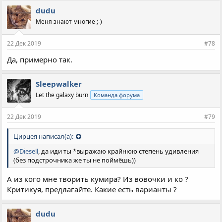
dudu
Меня знают многие ;-)
22 Дек 2019
#78
Да, примерно так.
Sleepwalker
Let the galaxy burn
Команда форума
22 Дек 2019
#79
Цирцея написал(а):
@Diesell
, да иди ты *выражаю крайнюю степень удивления
(без подстрочника же ты не поймёшь))
А из кого мне творить кумира? Из вовочки и ко ?
Критикуя, предлагайте. Какие есть варианты ?
dudu