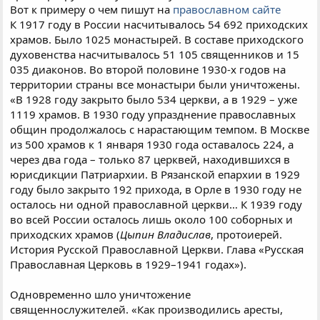
Вот к примеру о чем пишут на
православном сайте
К 1917 году в России насчитывалось 54 692 приходских
храмов. Было 1025 монастырей. В составе приходского
духовенства насчитывалось 51 105 священников и 15
035 диаконов. Во второй половине 1930-х годов на
территории страны все монастыри были уничтожены.
«В 1928 году закрыто было 534 церкви, а в 1929 – уже
1119 храмов. В 1930 году упразднение православных
общин продолжалось с нарастающим темпом. В Москве
из 500 храмов к 1 января 1930 года оставалось 224, а
через два года – только 87 церквей, находившихся в
юрисдикции Патриархии. В Рязанской епархии в 1929
году было закрыто 192 прихода, в Орле в 1930 году не
осталось ни одной православной церкви… К 1939 году
во всей России осталось лишь около 100 соборных и
приходских храмов (
Цыпин Владислав
, протоиерей.
История Русской Православной Церкви. Глава «Русская
Православная Церковь в 1929–1941 годах»).
Одновременно шло уничтожение
священнослужителей. «Как производились аресты,