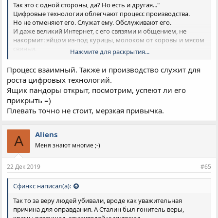
Так это с одной стороны, да? Но есть и другая..."
Цифровые технологии облегчают процесс производства.
Но не отменяют его. Служат ему. Обслуживают его.
И даже великий Интернет, с его связями и общением, не
накормит: яйцом из-под курицы, молоком от коровы и мясом
свиньи.
Нажмите для раскрытия...
Я понимаю, что на базис всякий смотрит сверху вниз, как на
фундамент под ногами.
Процесс взаимный. Также и производство служит для
Но стоит ли плевать в колодец?
роста цифровых технологий.
Ящик пандоры открыт, посмотрим, успеют ли его
прикрыть =)
Плевать точно не стоит, мерзкая привычка.
Aliens
A
Меня знают многие ;-)
22 Дек 2019
#65
Сфинкс написал(а):
Так то за веру людей убивали, вроде как уважительная
причина для оправдания. А Сталин был гонитель веры,