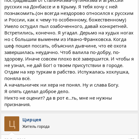
русских на Донбассе и в Крыму. Я тебя хочу с ней
познакомить.(он всегда нездорово относился к русским
и России, как к чему-то особенному, божественному)
Умело остудил пыл озабоченного, давай конкретней.
Встретились, конечно. Я угадал. Дерьмо на худых ногах
но с большим выменем из Ивано-Франковска. Когда
шеф пошел поссать, объяснил дывчине, что её охота
завершилась неудачно. Чтоб валила по-добру, по-
здорову. Иначе совсем плохо всё завершится. И чтобы я
не узнал, не дай Бог! о твоем присутствии в городе.
Отдам на хер туркам в рабство. Испужалась хохлушка,
поняла всё.
А начальничек ни хера не понял. Ну и слава Богу.
Я опять сделал доброе дело.
Никто не оценит? да в рот е...ть, мне не нужны
признания.
Цирцея
Ц
Житель города