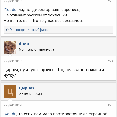
22 Дек 2019
#73
@dudu
, ладно, директор ваш, европеец.
Не отличит русской от хохлушки.
Но вы-то, вы...Что-то у вас всё смешалось.
С
Это понравилось
Сфинкс
и
м
п
dudu
а
Меня знают многие ;-)
т
и
и
22 Дек 2019
#74
:
Цирцея, ну я тупо горжусь. Что, нельзя погордиться
чутку?
Цирцея
Ц
Житель города
22 Дек 2019
#75
@dudu
, то есть, вам мало противостояния с Украиной