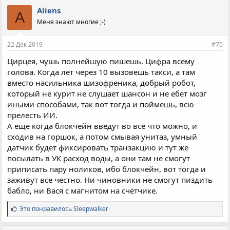
Aliens
A
Меня знают многие ;-)
22 Дек 2019
#70
Цирцея, чушь полнейшую пишешь. Цифра всему
голова. Когда лет через 10 вызовешь такси, а там
вместо насильника шизофреника, добрый робот,
который не курит не слушает шансон и не ебет мозг
иными способами, так вот тогда и поймешь, всю
прелесть ИИ.
А еще когда блокчейн введут во все что можно, и
сходив на горшок, а потом смывая унитаз, умный
датчик будет фиксировать транзакцию и тут же
посылать в УК расход воды, а они там не смогут
приписать пару ноликов, ибо блокчейн, вот тогда и
заживут все честно. Ни чиновники не смогут пиздить
бабло, ни Вася с магнитом на счётчике.
С
Это понравилось
Sleepwalker
и
м