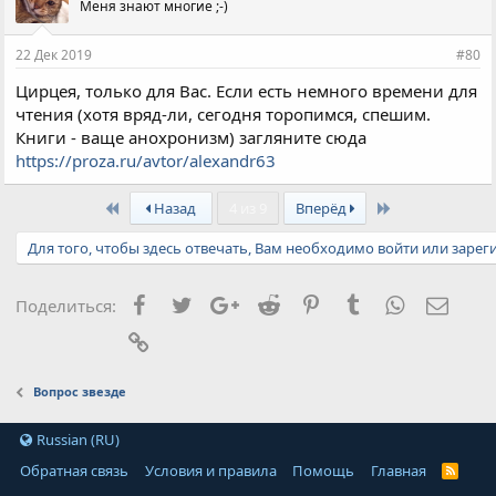
Меня знают многие ;-)
22 Дек 2019
#80
Цирцея, только для Вас. Если есть немного времени для
чтения (хотя вряд-ли, сегодня торопимся, спешим.
Книги - ваще анохронизм) загляните сюда
https://proza.ru/avtor/alexandr63
First
Last
Назад
4 из 9
Вперёд
Для того, чтобы здесь отвечать, Вам необходимо войти или зарег
Facebook
Twitter
Google+
Reddit
Pinterest
Tumblr
WhatsApp
Элект
Поделиться:
Ссылка
Вопрос звезде
Russian (RU)
Обратная связь
Условия и правила
Помощь
Главная