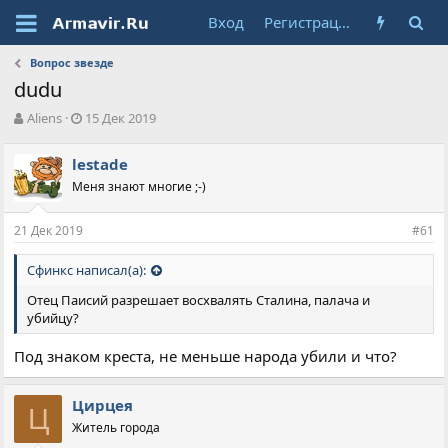
Вход
Регистрация
Вопрос звезде
dudu
А
Д
Aliens
15 Дек 2019
в
а
т
т
lestade
о
а
Меня знают многие ;-)
р
н
т
а
е
ч
21 Дек 2019
#61
м
а
ы
л
Сфинкс написал(а):
а
Отец Паисий разрешает восхвалять Сталина, палача и
убийцу?
Под знаком креста, не меньше народа убили и что?
Цирцея
Ц
Житель города