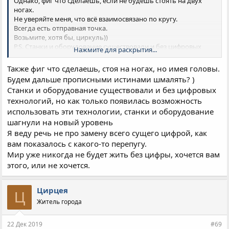
Однако, фиг что сделаешь, если не будешь стоять на двух
православных священнослужителей, из них расстреляно 85
ногах.
300; в 1938 году арестовано 28 300, расстреляно 21 500; в 1939
Не уверяйте меня, что всё взаимосвязано по кругу.
году арестовано 1500, расстреляно 900; в 1940 году арестовано
Всегда есть отправная точка.
5100, расстреляно 1100; в 1941 году арестовано 4000,
Возьмите, хотя бы, циркуль))
расстреляно 1900» (см.:
Дамаскин (Орловский)
, игумен.
P.S. Станки и оборудование существовали и без цифровых
Нажмите для раскрытия...
История Русской Православной Церкви в документах Архива
технологий.
Президента Российской Федерации).
Но цифровые технологии без машин, как прилагательные без
Также фиг что сделаешь, стоя на ногах, но имея головы.
существительного.
Будем дальше прописными истинами шмалять? )
Станки и оборудование существовали и без цифровых
технологий, но как только появилась возможность
использовать эти технологии, станки и оборудование
шагнули на новый уровень
Я веду речь не про замену всего сущего цифрой, как
вам показалось с какого-то перепугу.
Мир уже никогда не будет жить без цифры, хочется вам
этого, или не хочется.
Цирцея
Ц
Житель города
22 Дек 2019
#69