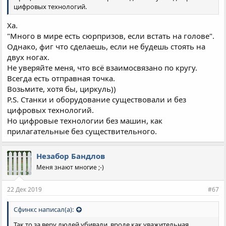
300; в 1938 году арестовано 28 300, расстреляно 21 500; в 1939
цифровых технологий.
году арестовано 1500, расстреляно 900; в 1940 году арестовано
5100, расстреляно 1100; в 1941 году арестовано 4000,
Ха.
расстреляно 1900» (см.:
Дамаскин (Орловский)
, игумен.
"Много в мире есть сюрпризов, если встать на голове".
История Русской Православной Церкви в документах Архива
Однако, фиг что сделаешь, если не будешь стоять на
Президента Российской Федерации).
двух ногах.
Не уверяйте меня, что всё взаимосвязано по кругу.
Всегда есть отправная точка.
Возьмите, хотя бы, циркуль))
P.S. Станки и оборудование существовали и без
цифровых технологий.
Но цифровые технологии без машин, как
прилагательные без существительного.
Незабор Бандлов
Меня знают многие ;-)
22 Дек 2019
#67
Сфинкс написал(а):
Так то за веру людей убивали, вроде как уважительная