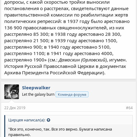
допросы, с какой скоростью тройки выносили
постановления о расстрелах, свидетельствуют данные
правительственной комиссии по реабилитации жертв
политических репрессий: в 1937 году было арестовано
136 900 православных священнослужителей, из них
расстреляно 85 300; в 1938 году арестовано 28 300,
расстреляно 21 500; в 1939 году арестовано 1500,
расстреляно 900; в 1940 году арестовано 5100,
расстреляно 1100; в 1941 году арестовано 4000,
расстреляно 1900» (см.:
Дамаскин (Орловский)
, игумен.
История Русской Православной Церкви в документах
Архива Президента Российской Федерации).
Sleepwalker
Let the galaxy burn
Команда форума
22 Дек 2019
#64
Цирцея написал(а):
"Все это, конечно, так. Все это верно. Бумага написана
правильно.