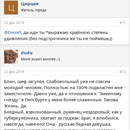
п
Цирцея
Ц
а
Житель города
т
и
и
22 Дек 2019
#71
:
@Diesell
, да иди ты *выражаю крайнюю степень
удивления (без подстрочника же ты не поймёшь))
dudu
Меня знают многие ;-)
22 Дек 2019
#72
Блин, шеф загулял. Слабовольный уже не совсем
молодой человек. Полностью на 100% подвластен мне -
заместителю. Давно уже, да и отношения к "Змеиному
гнезду" в Питсбурге у меня более слаженные. Такова
Жизнь. Да.
Бледный, взволнованный, румянец нездоровый, как у
туберкулёзника, хватает за пиджак: Брат, я влюбился,
навсегда, навечно! Она - русская бедная девушка,
пострадавшая от сталинизма-путинизма и агрессии