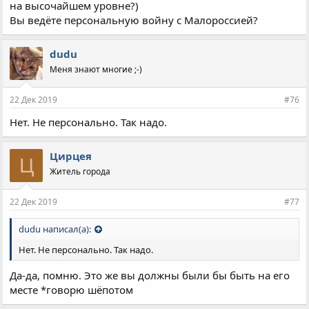
на высочайшем уровне?)
Вы ведёте персональную войну с Малороссией?
dudu
Меня знают многие ;-)
22 Дек 2019
#76
Нет. Не персонально. Так надо.
Цирцея
Ц
Житель города
22 Дек 2019
#77
dudu написал(а):
Нет. Не персонально. Так надо.
Да-да, помню. Это же вы должны были бы быть на его
месте *говорю шёпотом