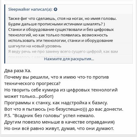
Sleepwalker написал(а):
Также фиг что сделаешь, стоя на ногах, но имея головы.
Будем дальше прописными истинами шмалять? )
Станки и оборудование существовали и без цифровых
технологий, но как только появилась возможность
использовать эти технологии, станки и оборудование
шагнули на новый уровень
Я веду речь не про замену всего сущего цифрой, как вам
показалось с какого-то перепугу.
Нажмите для раскрытия...
Мир уже никогда не будет жить без цифры, хочется вам этого,
или не хочется.
Два раза Ха.
Почему вы решили, что я имею что-то против
технического прогресса?
Но творить себе кумира из цифровых технологий
может только...робот)
Программы к станку, как надстройка к базису.
Вот что я пытаюсь (но безуспешно))) до вас донести.
P.S. "Всадник без головы" успел немало.
Другим повезло меньше в качестве оправдания)
Но они всё равно живут, думая, что они думают.