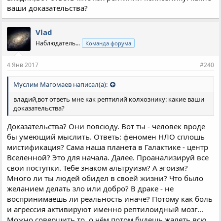
ваши доказательства?
Vlad
Наблюдатель...
Команда форума
4 Янв 2017
#240
Муслим Магомаев написал(а):
владий,вот ответь мне как рептилий колхознику: какие ваши
доказательства?
Доказательства? Они повсюду. Вот ты - человек вроде
бы умеющий мыслить. Ответь: феномен НЛО сплошь
мистификация? Сама наша планета в Галактике - центр
Вселенной? Это для начала. Далее. Проанализируй все
свои поступки. Тебе знаком альтруизм? А эгоизм?
Много ли ты людей обидел в своей жизни? Что было
желанием делать зло или добро? В драке - не
воспринимаешь ли реальность иначе? Потому как боль
и агрессия активируют именно рептилоидный мозг...
Можно совершить то, о чём потом будешь жалеть всю