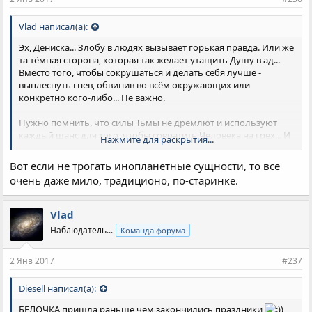
Vlad написал(а):
Эх, Дениска... Злобу в людях вызывает горькая правда. Или же
та тёмная сторона, которая так желает утащить Душу в ад...
Вместо того, чтобы сокрушаться и делать себя лучше -
выплеснуть гнев, обвинив во всём окружающих или
конкретно кого-либо... Не важно.
Нужно помнить, что силы Тьмы не дремлют и используют
каждый шанс для того, чтобы совратить Человека на грех... И
Нажмите для раскрытия...
нет праведников в этом мире, есть только те, кто стремится
грешить меньше...
Вот если не трогать инопланетные сущности, то все
Силы Тьмы - это бесы, ровно как и тёмные инопланетные
очень даже мило, традиционо, по-старинке.
сущности - рептилоиды, серые и прочая нечисть.
Воздействуют на человека, подсылая свои мысли и желания.
При том сам человек обычно считает их (мысли и желания) за
Vlad
собственные. Как-то так.
Наблюдатель...
Команда форума
2 Янв 2017
#237
Diesell написал(а):
БЕЛОЧКА пришла раньше чем закончились праздники