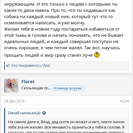
окружающим. И это только к людям с которыми ты
какие то дела имела. Про то, что ты кидаешься как
собака на каждый новый ник, который тут что то
осмеливается написать, я уже молчу.
Желаю тебе в новом году постараться избавиться от
этой тьмы в голове и начать понимать, что не бывает
идеальных людей, и каждый совершал поступки не
очень хорошие, о чем потом жалел. Так вот, научись
прощать людей и мир сразу станет луче
С
Это понравилось
Vlad
и
м
п
Floret
а
Скользящая по...
Команда форума
т
и
и
28 Дек 2016
#224
:
Diesell написал(а):
На самом деле я, Влад, дед (хотя он может и нет), никто лично
тебе зла не желает. Вся ненависть храниться у тебя в голове. Я
когда то, что то там сказал про плохую организацию поездки,