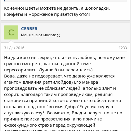
Конечно! Цветы можете не дарить, а шоколадки,
конфеты и мороженое приветствуются!
CERBER
C
Меня знают многие ;-)
31 Дек 2016
#233
Ни для кого не секрет, что я - есть любовь, поэтому мне
грустно смотреть, как вы в данной теме
перессорились..Лучше б вы переиплись)
Вова, даже не подозревает, что давно уже является
агентом влияния рептилойдов) Его манера
проповедовать не сближает людей, а только злит и
ссорит. Благодаря таким проповедникам, религия
становится причиной кого-то или что-то обязательно
отправить под нож "во имя Добра"*пустил скупую
анунакскую слезу*. Возможно, Влад и верует, но не по
причине поиска просветления, а по причине
ежесекундного страха перед окружающей
действительностью. Так или иначе, хорошо, что хоть