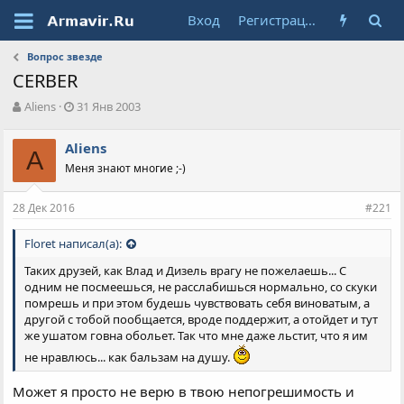
Вход
Регистрация
Вопрос звезде
CERBER
А
Д
Aliens
31 Янв 2003
в
а
т
т
Aliens
о
A
а
Меня знают многие ;-)
р
н
т
а
е
ч
28 Дек 2016
#221
м
а
ы
л
Floret написал(а):
а
Таких друзей, как Влад и Дизель врагу не пожелаешь... С
одним не посмеешься, не расслабишься нормально, со скуки
помрешь и при этом будешь чувствовать себя виноватым, а
другой с тобой пообщается, вроде поддержит, а отойдет и тут
же ушатом говна обольет. Так что мне даже льстит, что я им
не нравлюсь... как бальзам на душу.
Может я просто не верю в твою непогрешимость и