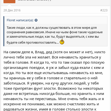
28 Дек 2016
#223
Floret написал(а):
Такие люди, как я, должны существовать в этом мире для
сохранения равновесия. Иначе на чьем фоне такие чудесные
и замечательные люди, как ты, будут выделяться, с кем вы
будете себя противопоставлять...
На самом деле я, Влад, дед (хотя он может и нет), никто
лично тебе зла не желает. Вся ненависть храниться у
тебя в голове. Я когда то, что то там сказал про плохую
организацию поездки, я уж и забыл куда ехали с кем и
когда. Но ты все еще испытываешь ненависть ко мне,
ты хранишь ее у себя в голове и старательно о ней
заботишься. Я уверен, на кучу других людей, у тебя
тоже припрятан фунт злости. Возможно ты некоторых
даже не встретишь никогда больше, но хранить к ним
ненависть ты не перестаешь. Мне очень тебя жаль и я
искренне не понимаю, как можно счастливо жить и
радоваться жизни, имея в голове столько злости к