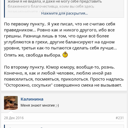
жизни я не видела, и даже не могу себе представить
блаженного благочестивца, коим вы себя здесь
позиционируете, с баночкой пива...
Нажмите для раскрытия...
И ещё вопрос, Влад, во всем интернете существуют ли
видеоролики, или может быть телепрограммы, что вам было
По первому пункту.. Я уже писал, что не считаю себя
бы смешно?? Или вы только нудите всегда?
праведником... Ровно как и никого другого, ибо все
грешны. Разница лишь в том, что одни всё более
углубляются в грехи, другие балансируют на одном
уровне, третьи как-то пытаются сделать себя лучше...
Опять же, свобода выбора.
По второму пункту. Юмор юмору, вообще-то, рознь.
Конечно, я, как и любой человек, люблю иной раз
повеселиться, посмеяться, приколоться. Просто надпись
"Осторожно, сосульки" совершенно смеха не вызывает.
Калинина
Меня знают многие ;-)
28 Дек 2016
#231