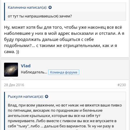
Калинина написал(а):
от тут ты напрашиваешься) зачем?
Ну, может хотя бы для того, чтобы уже наконец все всё
наболевшее у них в мой адрес высказали и отстали. А я
буду продолжать дальше общаться с себе
подобными?... с такими же отрицательными, как и я
сама. ))
Vlad
Наблюдатель...
Команда форума
28 Дек 2016
#230
Рыжуля написал(а):
Влад, при всем уважении, но вот никак не вяжется ваше пивко
по пятницам, вискарик по праздникам и беленькие
ангельские крылышки, которые вы все на себя тут
примериваете. Либо вместе с пивком вы все же впускаете в
себя "тьму", либо ... дальше без вариантов. Тк ну ни разу в