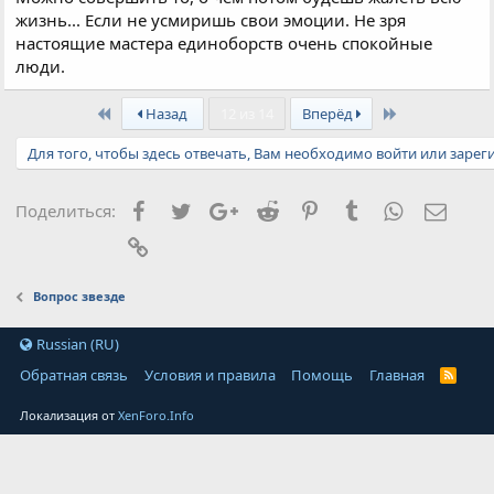
жизнь... Если не усмиришь свои эмоции. Не зря
настоящие мастера единоборств очень спокойные
люди.
First
Last
Назад
12 из 14
Вперёд
Для того, чтобы здесь отвечать, Вам необходимо войти или зарег
Facebook
Twitter
Google+
Reddit
Pinterest
Tumblr
WhatsApp
Элект
Поделиться:
Ссылка
Вопрос звезде
Russian (RU)
Обратная связь
Условия и правила
Помощь
Главная
Локализация от
XenForo.Info