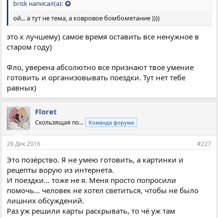
brisk написал(а):
ой... а тут не тема, а ковровое бомбометание ))))
это к лучшему) самое время оставить все ненужное в
старом году)
Фло, уверена абсолютно все признают твое умение
готовить и организовывать поездки. Тут нет тебе
равных)
Floret
Скользящая по...
Команда форума
28 Дек 2016
#227
Это позёрство. Я не умею готовить, а картинки и
рецепты ворую из интернета.
И поездки... тоже не я. Меня просто попросили
помочь... человек не хотел светиться, чтобы не было
лишних обсуждений.
Раз уж решили карты раскрывать, то чё уж там