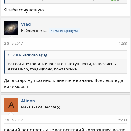
Я тебе сочувствую.
Vlad
Наблюдатель...
Команда форума
2 Янв 2017
#238
CERBER написал(а):
Вот если не трогать инопланетные сущности, то все очень
даже мило, традиционо, по-старинке.
Да, в старину про инопланетян не знали. Всё лешие да
кикиморы)
Aliens
A
Меня знают многие ;-)
3 Янв 2017
#239
владий,вот ответь мне как рептилий колхознику: какие