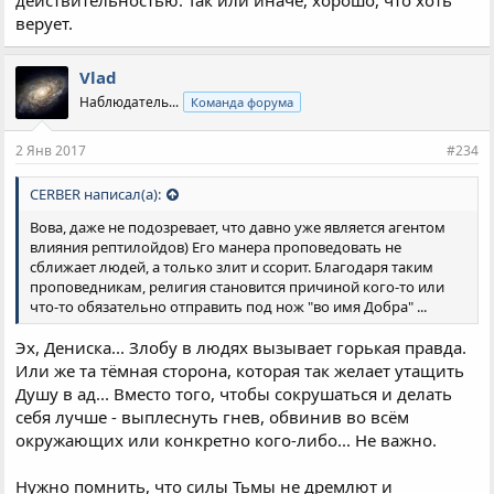
верует.
Vlad
Наблюдатель...
Команда форума
2 Янв 2017
#234
CERBER написал(а):
Вова, даже не подозревает, что давно уже является агентом
влияния рептилойдов) Его манера проповедовать не
сближает людей, а только злит и ссорит. Благодаря таким
проповедникам, религия становится причиной кого-то или
что-то обязательно отправить под нож "во имя Добра" ...
Эх, Дениска... Злобу в людях вызывает горькая правда.
Или же та тёмная сторона, которая так желает утащить
Душу в ад... Вместо того, чтобы сокрушаться и делать
себя лучше - выплеснуть гнев, обвинив во всём
окружающих или конкретно кого-либо... Не важно.
Нужно помнить, что силы Тьмы не дремлют и