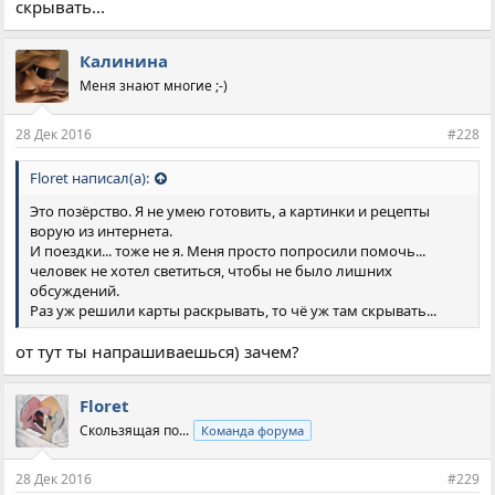
скрывать...
Калинина
Меня знают многие ;-)
28 Дек 2016
#228
Floret написал(а):
Это позёрство. Я не умею готовить, а картинки и рецепты
ворую из интернета.
И поездки... тоже не я. Меня просто попросили помочь...
человек не хотел светиться, чтобы не было лишних
обсуждений.
Раз уж решили карты раскрывать, то чё уж там скрывать...
от тут ты напрашиваешься) зачем?
Floret
Скользящая по...
Команда форума
28 Дек 2016
#229