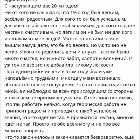
С наступающим вас 20-м годом!
Ни от кого не слышал я, что 19-й год был лёгким,
весёлым, радостным. Для кого-то он был успешным,
для кого-то абсолютно незабываемым, для кого-то даже
местами счастливым, но лёгким он не был ни для кого
из знакомых мне людей. У кого-то женились или
вышли замуж дети, это было весело. Но уж точно не
легко. У кого-то родились дети и внуки – в этом было
много счастья, но и много забот, хлопот и волнений. И
уж точно всё это не добавило никому лёгкости.
Последние рабочие дни в этом году были уже
неподъёмно трудными. Иногда у меня возникало
абсолютно полное ощущение, что всё происходит не со
мной, а я наблюдаю за всем происходящим со стороны
и ни в чём не принимаю участия. Отчётливо понимаю,
что так работать нельзя. Когда творческая работа не
приносит радости и приводит к такой усталости,
значит, что-то идёт не так. А признаться честно, многое
идёт не так. Просто не обо всём могу и не про всё
можно говорить.
Что-то закончилось и заканчивается безвозвратно, ещё