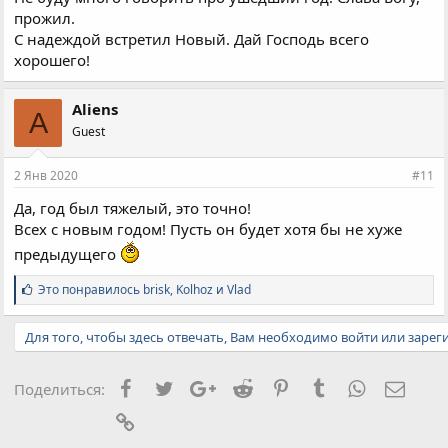
прожил.
С надеждой встретил Новый. Дай Господь всего
хорошего!
Aliens
A
Guest
2 Янв 2020
#11
Да, год был тяжелый, это точно!
Всех с новым годом! Пусть он будет хотя бы не хуже
предыдущего
С
Это понравилось
brisk
,
Kolhoz
и
Vlad
и
м
Для того, чтобы здесь отвечать, Вам необходимо войти или зарег
п
а
т
и
Facebook
Twitter
Google+
Reddit
Pinterest
Tumblr
WhatsApp
Элект
Поделиться:
и
:
Ссылка