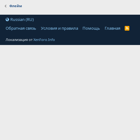
Флейм
Russian (RU)
Обратная связь
Условия и правила
Помощь
Главная
Локализация от
XenForo.Info