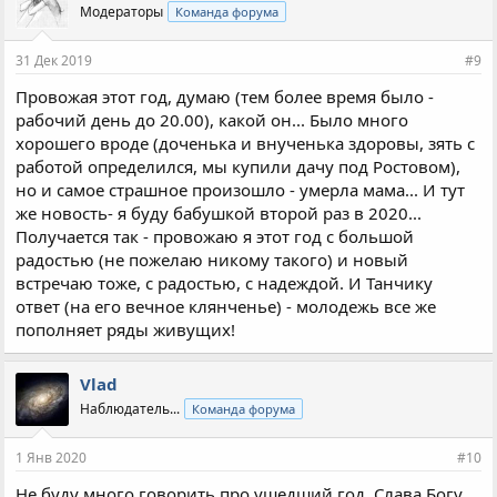
Модераторы
Команда форума
т
и
и
31 Дек 2019
#9
:
Провожая этот год, думаю (тем более время было -
рабочий день до 20.00), какой он... Было много
хорошего вроде (доченька и внученька здоровы, зять с
работой определился, мы купили дачу под Ростовом),
но и самое страшное произошло - умерла мама... И тут
же новость- я буду бабушкой второй раз в 2020...
Получается так - провожаю я этот год с большой
радостью (не пожелаю никому такого) и новый
встречаю тоже, с радостью, с надеждой. И Танчику
ответ (на его вечное клянченье) - молодежь все же
пополняет ряды живущих!
Vlad
Наблюдатель...
Команда форума
1 Янв 2020
#10
Не буду много говорить про ушедший год. Слава Богу,