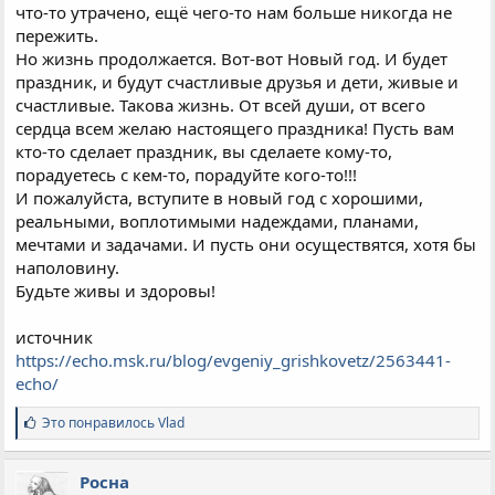
что-то утрачено, ещё чего-то нам больше никогда не
пережить.
Но жизнь продолжается. Вот-вот Новый год. И будет
праздник, и будут счастливые друзья и дети, живые и
счастливые. Такова жизнь. От всей души, от всего
сердца всем желаю настоящего праздника! Пусть вам
кто-то сделает праздник, вы сделаете кому-то,
порадуетесь с кем-то, порадуйте кого-то!!!
И пожалуйста, вступите в новый год с хорошими,
реальными, воплотимыми надеждами, планами,
мечтами и задачами. И пусть они осуществятся, хотя бы
наполовину.
Будьте живы и здоровы!
источник
https://echo.msk.ru/blog/evgeniy_grishkovetz/2563441-
echo/
С
Это понравилось
Vlad
и
м
п
Росна
а