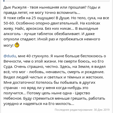
Дык Рыжуля - твоя нынешняя или прошлая? Годы и
правда летят, не могу точно вспомнить...
Я тоже себя на 25 ощущаю! В Душе. Но тело, сука, на все
50-60. Особенно опорно-двигательный. На колёсах
живу. Найс, аркоксиа. Без них никак... В выходные
алкоголь - лучше таблеток обезбаливает. И даже
опухоли спадают. Иной раз и пробежаться немного
могу!
@dudu
, мне 40 стукнуло. Я ныне больше беспокоюсь о
Вечности, чем о этой жизни. Не смерти боюсь, но Его
Суда. Очень страшно, честно. Здесь, на Земле, я видел
всё, что мог - любовь, ненависть, смерть и рождение.
Видел людей чистых и светлых и тёмных и жестоких.
Мне достаточно! Хотелось бы побывать в других
странах - но вряд ли у меня когда-нибудь это
получится... Потому цель ныне одна - Царство
Небесное. Буду стремиться меньше грешить, работать
усердно и надеяться на Его милость...
Последнее редактирование:
30 Дек 2019