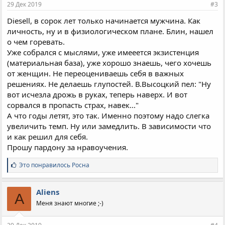
29 Дек 2019
#3
:
Diesell, в сорок лет только начинается мужчина. Как
личность, ну и в физиологическом плане. Блин, нашел
о чем горевать.
Уже собрался с мыслями, уже имееется экзистенция
(материальная база), уже хорошо знаешь, чего хочешь
от женщин. Не переоцениваешь себя в важных
решениях. Не делаешь глупостей. В.Высоцкий пел: "Ну
вот исчезла дрожь в руках, теперь наверх. И вот
сорвался в пропасть страх, навек..."
А что годы летят, это так. Именно поэтому надо слегка
увеличить темп. Ну или замедлить. В зависимости что
и как решил для себя.
Прошу пардону за нравоучения.
С
Это понравилось
Росна
и
м
п
Aliens
A
а
Меня знают многие ;-)
т
и
и