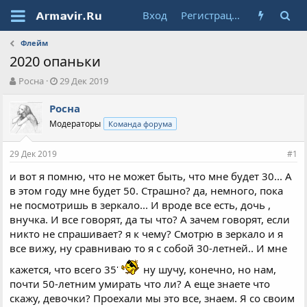
Вход
Регистрация
Флейм
2020 опаньки
А
Д
Росна
29 Дек 2019
в
а
т
т
Росна
о
а
Модераторы
Команда форума
р
н
т
а
29 Дек 2019
е
ч
#1
м
а
и вот я помню, что не может быть, что мне будет 30... А
ы
л
в этом году мне будет 50. Страшно? да, немного, пока
а
не посмотришь в зеркало... И вроде все есть, дочь ,
внучка. И все говорят, да ты что? А зачем говорят, если
никто не спрашивает? я к чему? Смотрю в зеркало и я
все вижу, ну сравниваю то я с собой 30-летней.. И мне
кажется, что всего 35
ну шучу, конечно, но нам,
почти 50-летним умирать что ли? А еще знаете что
скажу, девочки? Проехали мы это все, знаем. Я со своим