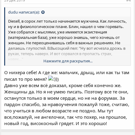
29 Дек 2019
#4
:
dudu написал(а):
Diesell, в сорок лет только начинается мужчина. Как личность,
ну и в физиологическом плане. Блин, нашел о чем горевать.
Уже собрался с мыслями, уже имееется экзистенция
(материальная база), уже хорошо знаешь, чего хочешь от
женщин. Не переоцениваешь себя в важных решениях. Не
делаешь глупостей. В.Высоцкий пел: "Ну вот исчезла дрожь в
руках, теперь наверх. И вот сорвался в пропасть страх,
навек..."
Нажмите для раскрытия...
А что годы летят, это так. Именно поэтому надо слегка
увеличить темп. Ну или замедлить. В зависимости что и как
О нихера себе! А где же: мальчик, дрыщ, или как ты там
решил для себя.
писал то про меня?
)
Прошу пардону за нравоучения.
Давно уже всем всё доказал, кроме себя конечно же.
Женщины да. Но я не умею писать. Поэтому все те они,
останутся только в моем сердце, но не на форумах. За
пардон спасибо, за нравоучения пожалуй тоже, считаю,
что учиться в любом возрасте не поздно. Мы тут
все,пожалуй, не ангелочки, так что похер, на прошлое,
новый год, високосный грядет. И это хорошо!