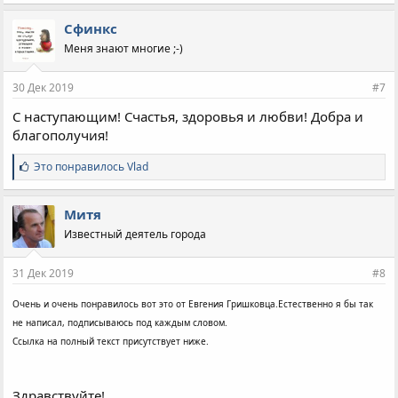
Сфинкс
Меня знают многие ;-)
30 Дек 2019
#7
С наступающим! Счастья, здоровья и любви! Добра и
благополучия!
С
Это понравилось
Vlad
и
м
п
Митя
а
Известный деятель города
т
и
и
31 Дек 2019
#8
:
Очень и очень понравилось вот это от Евгения Гришковца.Естественно я бы так
не написал, подписываюсь под каждым словом.
Ссылка на полный текст присутствует ниже.
Здравствуйте!