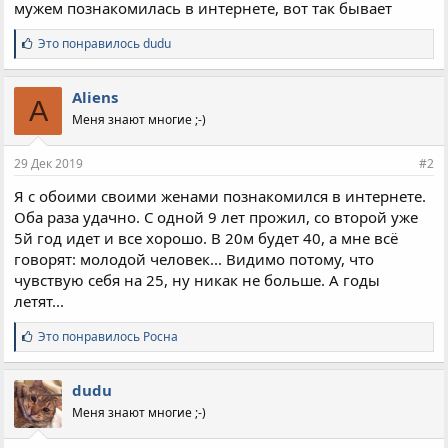
мужем познакомилась в интернете, вот так бывает
С
Это понравилось
dudu
и
м
п
Aliens
A
а
Меня знают многие ;-)
т
и
и
29 Дек 2019
#2
:
Я с обоими своими женами познакомился в интернете.
Оба раза удачно. С одной 9 лет прожил, со второй уже
5й год идет и все хорошо. В 20м будет 40, а мне всё
говорят: молодой человек... Видимо потому, что
чувствую себя на 25, ну никак не больше. А годы
летят...
С
Это понравилось
Росна
и
м
п
dudu
а
Меня знают многие ;-)
т
и
и