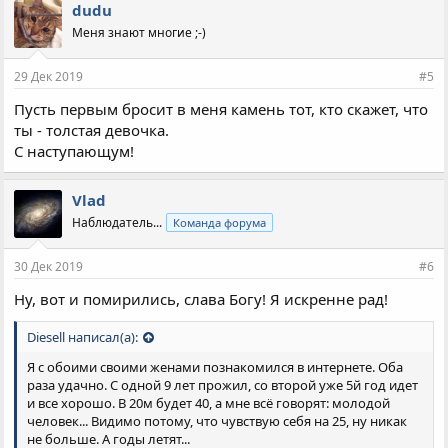
dudu
Меня знают многие ;-)
29 Дек 2019
#5
Пусть первым бросит в меня камень тот, кто скажет, что
ты - толстая девочка.
С наступающум!
Vlad
Наблюдатель...
Команда форума
30 Дек 2019
#6
Ну, вот и помирились, слава Богу! Я искренне рад!
Diesell написал(а):
Я с обоими своими женами познакомился в интернете. Оба
раза удачно. С одной 9 лет прожил, со второй уже 5й год идет
и все хорошо. В 20м будет 40, а мне всё говорят: молодой
человек... Видимо потому, что чувствую себя на 25, ну никак
не больше. А годы летят...