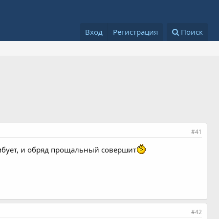
Вход
Регистрация
Поиск
#41
рамбует, и обряд прощальный совершит
#42