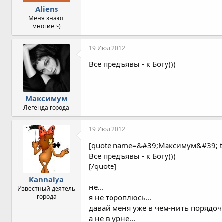
Aliens
Меня знают
многие ;-)
19 Июл 2012
Все предъявы - к Богу)))
Максимум
Легенда города
19 Июл 2012
[quote name=&#39;Максимум&#39; 
Все предъявы - к Богу)))
[/quote]
Kannalya
не...
Известный деятель
города
я не тороплюсь...
давай меня уже в чем-нить порядоч
а не в урне...