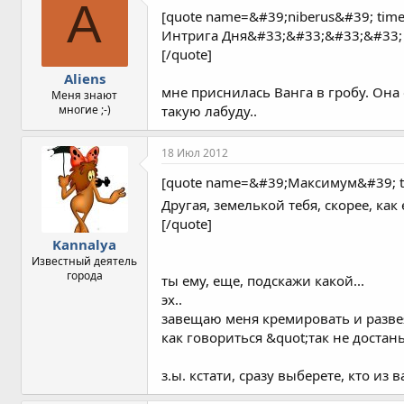
A
[quote name=&#39;niberus&#39; ti
Интрига Дня&#33;&#33;&#33;&#33; 
[/quote]
Aliens
мне приснилась Ванга в гробу. Она 
Меня знают
многие ;-)
такую лабуду..
18 Июл 2012
[quote name=&#39;Максимум&#39; 
Другая, земелькой тебя, скорее, ка
[/quote]
Kannalya
Известный деятель
города
ты ему, еще, подскажи какой...
эх..
завещаю меня кремировать и разве
как говориться &quot;так не достан
з.ы. кстати, сразу выберете, кто из