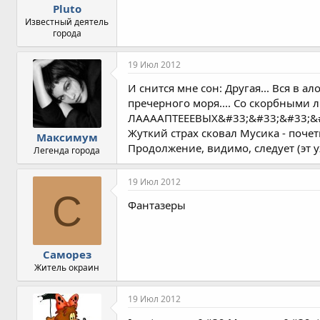
Pluto
Известный деятель
города
19 Июл 2012
И снится мне сон: Другая... Вся в 
пречерного моря.... Со скорбными 
ЛААААПТЕЕЕВЫХ&#33;&#33;&#33;&#33
Жуткий страх сковал Мусика - почетн
Максимум
Продолжение, видимо, следует (эт у
Легенда города
19 Июл 2012
С
Фантазеры
Саморез
Житель окраин
19 Июл 2012