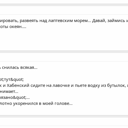
емировать, развеять над лаптевским морем... Давай, займис
оты океян....
 снилась всякая...
t;тут&quot;
к и Хабенский сидите на лавочке и пьете водку из бутылок, и
имает...
язано&quot;...
лотно укоренился в моей голове...