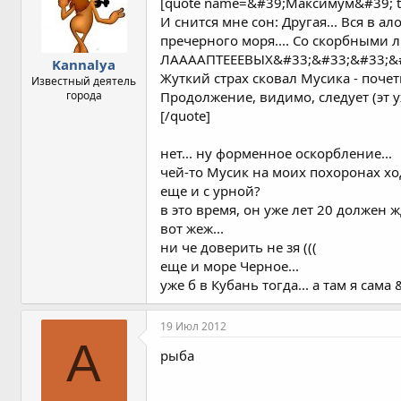
[quote name=&#39;Максимум&#39; 
И снится мне сон: Другая... Вся в 
пречерного моря.... Со скорбными 
ЛААААПТЕЕЕВЫХ&#33;&#33;&#33;&#33
Kannalya
Жуткий страх сковал Мусика - почетн
Известный деятель
города
Продолжение, видимо, следует (эт у
[/quote]
нет... ну форменное оскорбление...
чей-то Мусик на моих похоронах хо
еще и с урной?
в это время, он уже лет 20 должен 
вот жеж...
ни че доверить не зя (((
еще и море Черное...
уже б в Кубань тогда... а там я сама
19 Июл 2012
A
рыба