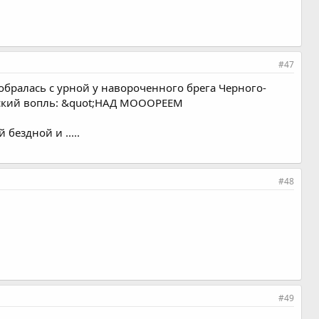
#47
 собралась с урной у навороченного брега Черного-
енский вопль: &quot;НАД МОООРЕЕМ
бездной и .....
#48
#49