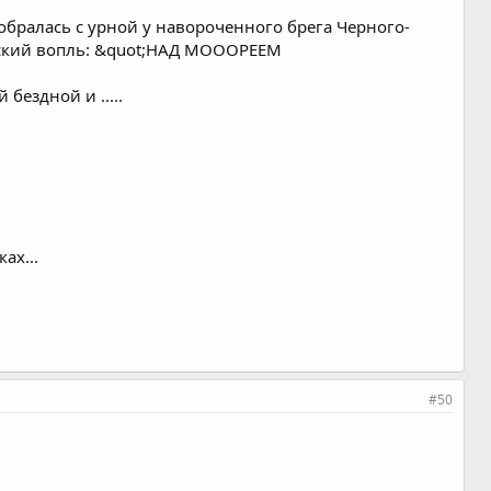
 собралась с урной у навороченного брега Черного-
енский вопль: &quot;НАД МОООРЕЕМ
бездной и .....
ах...
#50