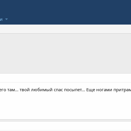
ли
к его там... твой любимый спас посыпет... Еще ногами прит