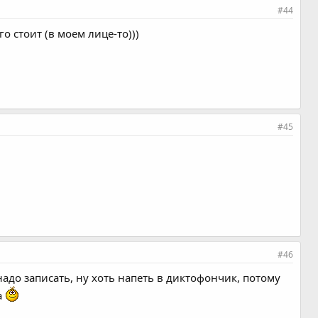
#44
го стоит (в моем лице-то)))
#45
#46
надо записать, ну хоть напеть в диктофончик, потому
а