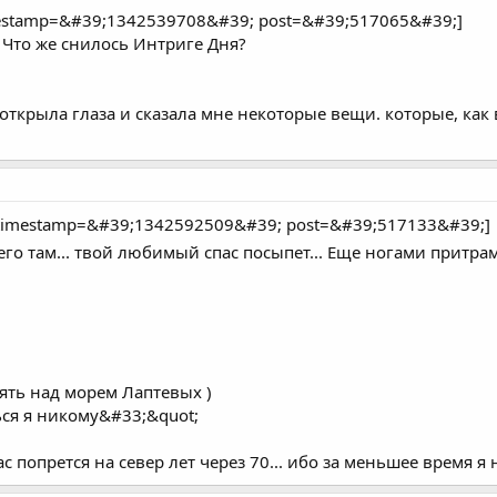
mestamp=&#39;1342539708&#39; post=&#39;517065&#39;]
Что же снилось Интриге Дня?
открыла глаза и сказала мне некоторые вещи. которые, как в
timestamp=&#39;1342592509&#39; post=&#39;517133&#39;]
к его там... твой любимый спас посыпет... Еще ногами прит
ять над морем Лаптевых )
ься я никому&#33;&quot;
 вас попрется на север лет через 70... ибо за меньшее время