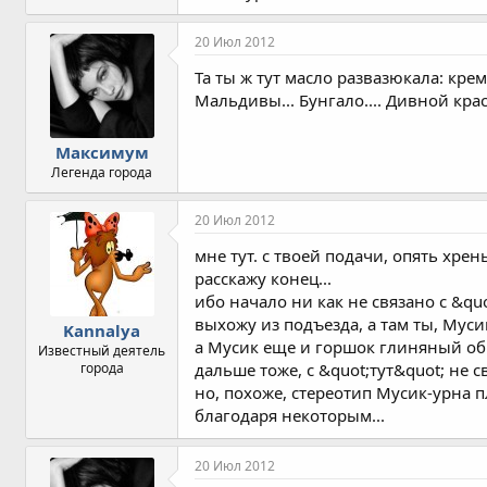
20 Июл 2012
Та ты ж тут масло развазюкала: кр
Мальдивы... Бунгало.... Дивной крас
Максимум
Легенда города
20 Июл 2012
мне тут. с твоей подачи, опять хрень
расскажу конец...
ибо начало ни как не связано с &quo
выхожу из подъезда, а там ты, Муси
Kannalya
а Мусик еще и горшок глиняный обн
Известный деятель
города
дальше тоже, с &quot;тут&quot; не св
но, похоже, стереотип Мусик-урна п
благодаря некоторым...
20 Июл 2012