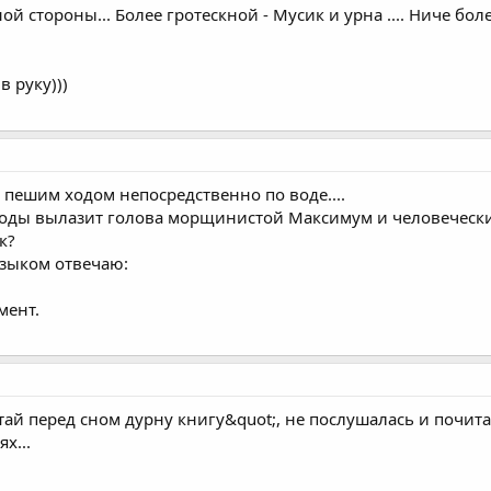
 с иной стороны... Более гротескной - Мусик и урна .... Ниче бо
в руку)))
 пешим ходом непосредственно по воде....
з воды вылазит голова морщинистой Максимум и человеческ
к?
языком отвечаю:
мент.
тай перед сном дурну книгу&quot;, не послушалась и почита
х...