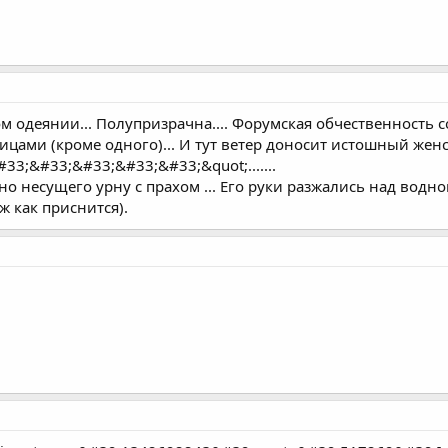
алом одеянии... Полупризрачна.... Форумская обчественность
лицами (кроме одного)... И тут ветер доносит истошный ж
;&#33;&#33;&#33;&#33;&quot;.......
о несущего урну с прахом ... Его руки разжались над водной 
ж как приснится).