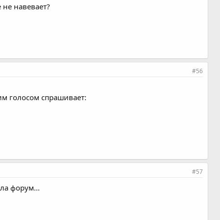
ле не навевает?
#56
им голосом спрашивает:
#57
ла форум...