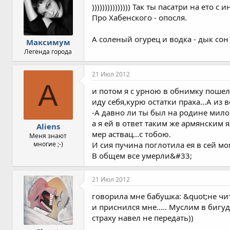
))))))))))))))) Так ты пасатри на ето
Про Хабенского - опосля.
А соленый огурец и водка - дык сон 
Максимум
Легенда города
21 Июл 2012
A
и потом я с урною в обнимку пошел
иду себя,курю остатки праха...А и
-А давно ли ты был на родине мило
а я ей в ответ таким же армянским 
Aliens
мер аствац...с тобою.
Меня знают
многие ;-)
И сия пучина поглотила ея в сей мо
В общем все умерли&#33;
21 Июл 2012
говорила мне бабушка: &quot;не чи
и приснился мне..... Муслим в бигудя
страху навел не передать))