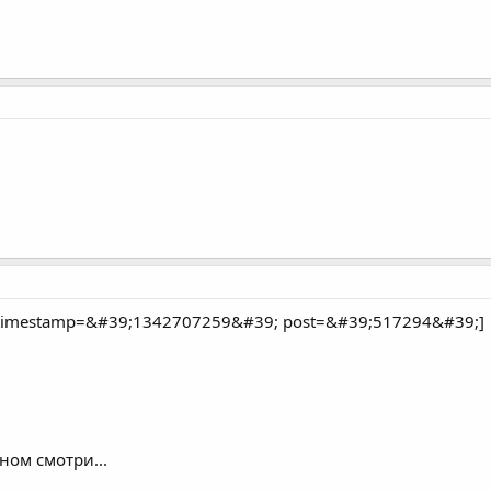
timestamp=&#39;1342707259&#39; post=&#39;517294&#39;]
ном смотри...