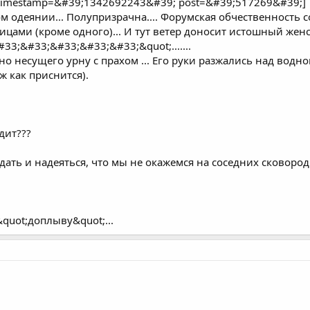
timestamp=&#39;1342692243&#39; post=&#39;517269&#39;]
алом одеянии... Полупризрачна.... Форумская обчественность
лицами (кроме одного)... И тут ветер доносит истошный ж
;&#33;&#33;&#33;&#33;&quot;.......
о несущего урну с прахом ... Его руки разжались над водной 
ж как приснится).
дит???
ждать и надеяться, что мы не окажемся на соседних сковородк
 &quot;доплыву&quot;...