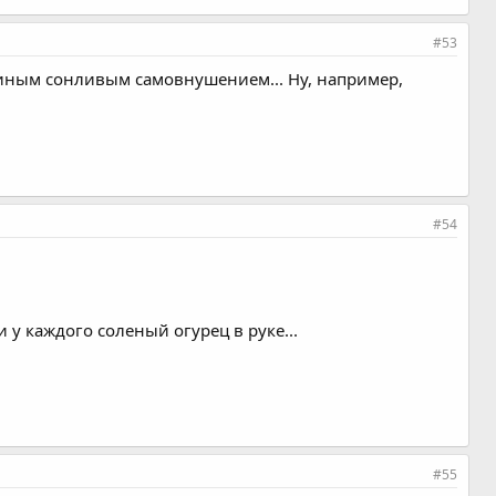
#53
ь иным сонливым самовнушением... Ну, например,
#54
 у каждого соленый огурец в руке...
#55