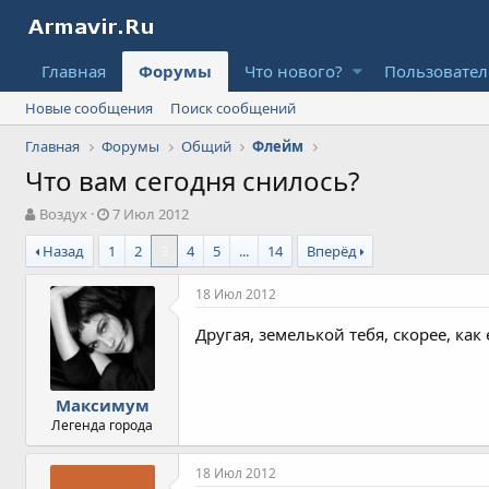
Главная
Форумы
Что нового?
Пользовате
Новые сообщения
Поиск сообщений
Главная
Форумы
Общий
Флейм
Что вам сегодня снилось?
А
Д
Воздух
7 Июл 2012
в
а
Назад
1
2
3
4
5
...
14
Вперёд
т
т
о
а
р
н
18 Июл 2012
т
а
е
ч
Другая, земелькой тебя, скорее, ка
м
а
ы
л
а
Максимум
Легенда города
18 Июл 2012