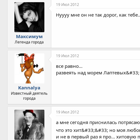
19 Июл 2012
Нуууу мне он не так дорог, как тебе
Максимум
Легенда города
19 Июл 2012
все равно...
развеять над морем Лаптевых&#33; 
Kannalya
Известный деятель
города
19 Июл 2012
а мне сегодня приснилась потрясающ
что это хит&#33;&#33; но моя любов
и не в первый раз я про... хитовую